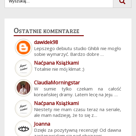
Ostatnie komentarze
dawidek98
Lepszego debiutu studio Ghibli nie mogło
sobie wymarzyć. Bardzo dobre …
Naćpana Książkami
Totalnie nie mój klimat ;)
ClaudiaMorningstar
W sumie tylko czekam na całość
koreańskiej dramy. Latem lecę na Jeju. …
Naćpana Książkami
Niestety nie mam czasu teraz na seriale,
ale mam nadzieję, że to się z…
Joanna
Dzięki za pozytywną recenzję! Od dawna
zastanawiałam się nad obejrzeni…