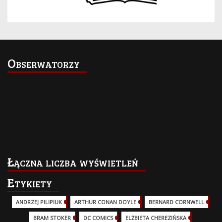
Obserwatorzy
Łączna liczba wyświetleń
Etykiety
ANDRZEJ PILIPIUK
(29)
ARTHUR CONAN DOYLE
(2)
BERNARD CORNWELL
(3)
BRAM STOKER
(1)
DC COMICS
(17)
ELŻBIETA CHEREZIŃSKA
(2)