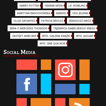
HARRY POTTER
(13)
HEARNE KEVIN
(3)
J.K. ROWLING
(5)
MARTYNA RADUCHOWSKA
(2)
MARVEL
(32)
OKO JELENIA
(7)
OLGA GROMYKO
(5)
PATRICIA BRIGGS
(12)
REMIGIUSZ MRÓZ
(5)
SERIA O MERCEDES THOMSON
(11)
TAJEMNICA DIABELSKIEGO KRĘGU
(3)
ZASTĘPY ANIELSKIE
(6)
WYD. GALERIA KSIĄŻKI
(6)
WYD. JAGUAR
(18)
WYD. SINE QUA NON
(45)
Social Media