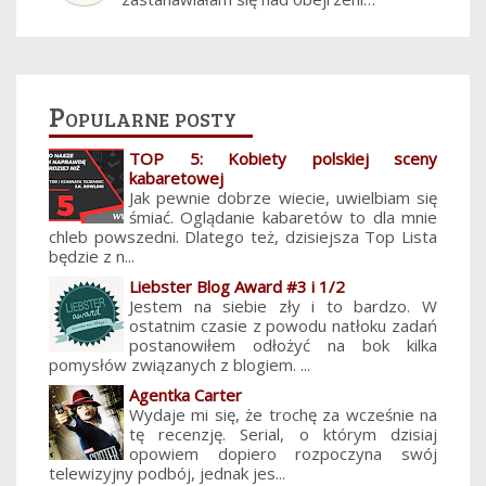
Popularne posty
TOP 5: Kobiety polskiej sceny
kabaretowej
Jak pewnie dobrze wiecie, uwielbiam się
śmiać. Oglądanie kabaretów to dla mnie
chleb powszedni. Dlatego też, dzisiejsza Top Lista
będzie z n...
Liebster Blog Award #3 i 1/2
Jestem na siebie zły i to bardzo. W
ostatnim czasie z powodu natłoku zadań
postanowiłem odłożyć na bok kilka
pomysłów związanych z blogiem. ...
Agentka Carter
Wydaje mi się, że trochę za wcześnie na
tę recenzję. Serial, o którym dzisiaj
opowiem dopiero rozpoczyna swój
telewizyjny podbój, jednak jes...