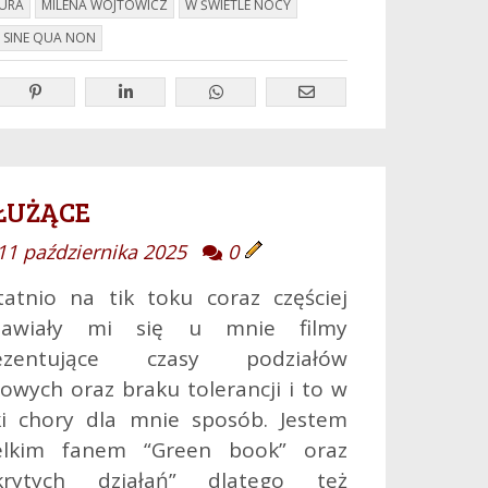
TURA
MILENA WÓJTOWICZ
W ŚWIETLE NOCY
 SINE QUA NON
łużące
11 października 2025
0
tatnio na tik toku coraz częściej
jawiały mi się u mnie filmy
ezentujące czasy podziałów
sowych oraz braku tolerancji i to w
ki chory dla mnie sposób. Jestem
elkim fanem “Green book” oraz
krytych działań” dlatego też