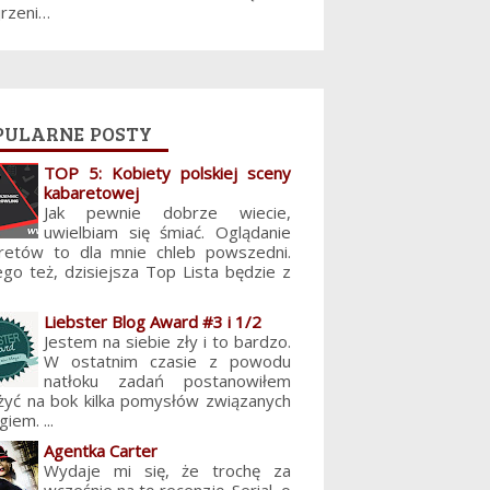
jrzeni…
pularne posty
TOP 5: Kobiety polskiej sceny
kabaretowej
Jak pewnie dobrze wiecie,
uwielbiam się śmiać. Oglądanie
retów to dla mnie chleb powszedni.
ego też, dzisiejsza Top Lista będzie z
Liebster Blog Award #3 i 1/2
Jestem na siebie zły i to bardzo.
W ostatnim czasie z powodu
natłoku zadań postanowiłem
żyć na bok kilka pomysłów związanych
giem. ...
Agentka Carter
Wydaje mi się, że trochę za