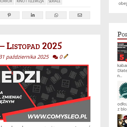
HORROR
KINO I TELEWIZJA
SERIALE
obe
Po
– Listopad 2025
31 października 2025
0
kaba
Dlat
n...
odło
z blo