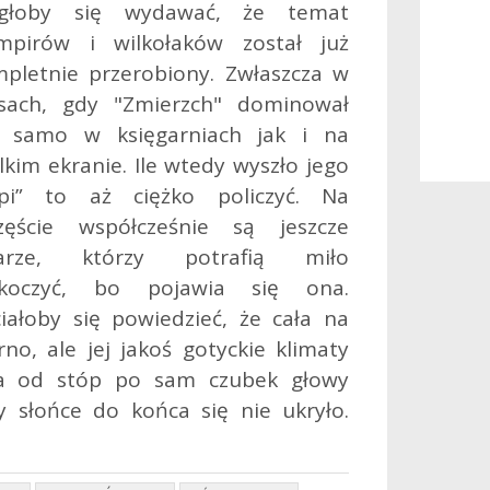
głoby się wydawać, że temat
mpirów i wilkołaków został już
pletnie przerobiony. Zwłaszcza w
sach, gdy "Zmierzch" dominował
k samo w księgarniach jak i na
lkim ekranie. Ile wtedy wyszło jego
opi” to aż ciężko policzyć. Na
zęście współcześnie są jeszcze
sarze, którzy potrafią miło
skoczyć, bo pojawia się ona.
iałoby się powiedzieć, że cała na
rno, ale jej jakoś gotyckie klimaty
na od stóp po sam czubek głowy
 słońce do końca się nie ukryło.