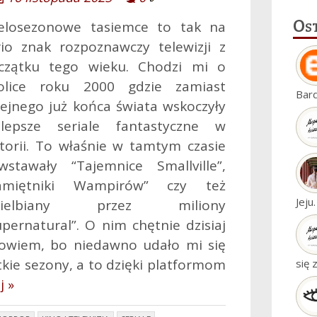
Os
elosezonowe tasiemce to tak na
rio znak rozpoznawczy telewizji z
czątku tego wieku. Chodzi mi o
olice roku 2000 gdzie zamiast
Bar
lejnego już końca świata wskoczyły
jlepsze seriale fantastyczne w
storii. To właśnie w tamtym czasie
wstawały “Tajemnice Smallville”,
amiętniki Wampirów” czy też
Jeju
wielbiany przez miliony
upernatural”. O nim chętnie dzisiaj
owiem, bo niedawno udało mi się
tkie sezony, a to dzięki platformom
się 
j »