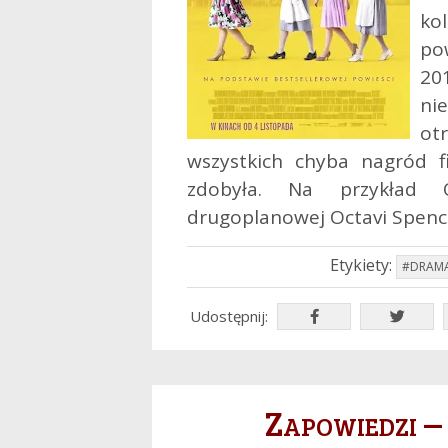
ko
po
20
ni
ot
wszystkich chyba nagród f
zdobyła. Na przykład O
drugoplanowej Octavi Spenc
Etykiety:
#DRAM
Udostępnij:
Zapowiedzi –