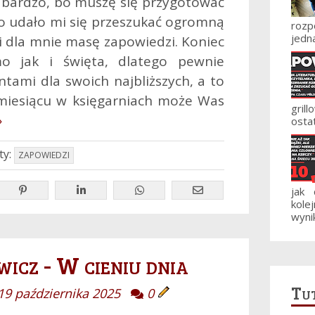
to bardzo, bo muszę się przygotować
to udało mi się przeszukać ogromną
roz
jedna
s i dla mnie masę zapowiedzi. Koniec
mo jak i święta, dlatego pewnie
ntami dla swoich najbliższych, a to
 miesiącu w księgarniach może Was
gril
»
ostat
ty:
ZAPOWIEDZI
jak
kole
wynik
cz - W cieniu dnia
Tut
19 października 2025
0