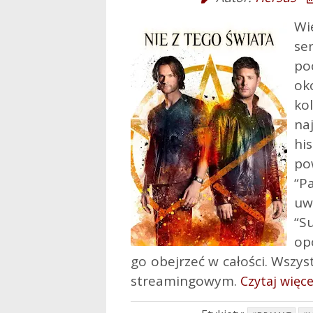
Wi
se
po
ok
ko
na
hi
po
“P
u
“S
op
go obejrzeć w całości. Wszys
streamingowym.
Czytaj więce