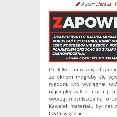
Autor:
Hersus
Od kilku dni mamy oficjalni
za oknem mogłoby się wyda
tygodni. Kto wyciągnął swó
najcieplejszy koc i czytając 
tworząc niezniszczalną fortec
Kawałek materiału był nas w
Czytaj więcej »