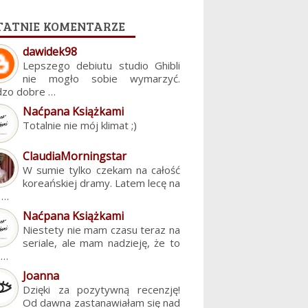
tatnie komentarze
dawidek98
Lepszego debiutu studio Ghibli
nie mogło sobie wymarzyć.
dzo dobre …
Naćpana Książkami
Totalnie nie mój klimat ;)
ClaudiaMorningstar
W sumie tylko czekam na całość
koreańskiej dramy. Latem lecę na
. …
Naćpana Książkami
Niestety nie mam czasu teraz na
seriale, ale mam nadzieję, że to
z…
Joanna
Dzięki za pozytywną recenzję!
Od dawna zastanawiałam się nad