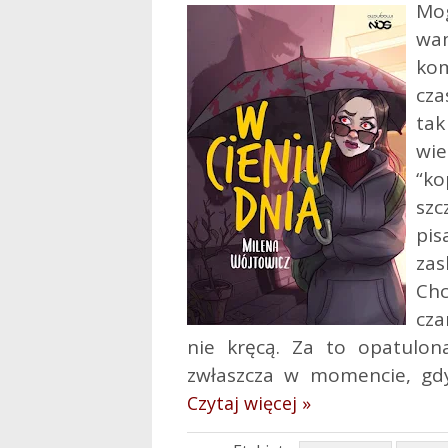
Mo
wa
kom
cza
ta
wie
“k
szc
pi
za
Chc
cza
nie kręcą. Za to opatulo
zwłaszcza w momencie, gdy
Czytaj więcej »