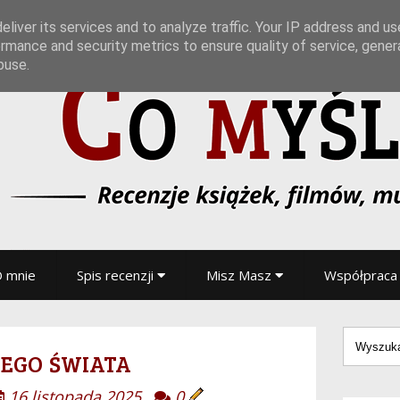
liver its services and to analyze traffic. Your IP address and u
rmance and security metrics to ensure quality of service, gene
buse.
 mnie
Spis recenzji
Misz Masz
Współpraca
tego świata
16 listopada 2025
0