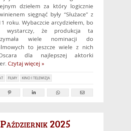
lejnym dziełem za który logicznie
winienem sięgnąć były “Służace” z
11 roku. Wybaczcie arcydziełem, bo
e wystarczy, że produkcja ta
rzymała wiele nominacji do
ilmowych to jeszcze wiele z nich
scara dla najlepszej aktorki
er.
Czytaj więcej »
AT
FILMY
KINO I TELEWIZJA
 Październik 2025