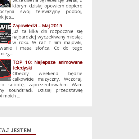
wcześnie na tę recenzję. Serial, o
którym dzisiaj opowiem dopiero
poczyna swój telewizyjny podbój,
k jes...
Zapowiedzi – Maj 2015
Już za kilka dni rozpocznie się
najbardziej wyczekiwany miesiąc
w roku. W raz z nim majówki,
lowanie i masa słońca. Co do tego
nieg...
TOP 10: Najlepsze animowane
teledyski
Obecny weekend będzie
całkowicie muzyczny. Wczoraj,
 co sobotę, zaprezentowałem Wam
jny soundtrack. Dzisiaj przedstawię
i moich ...
aj jestem