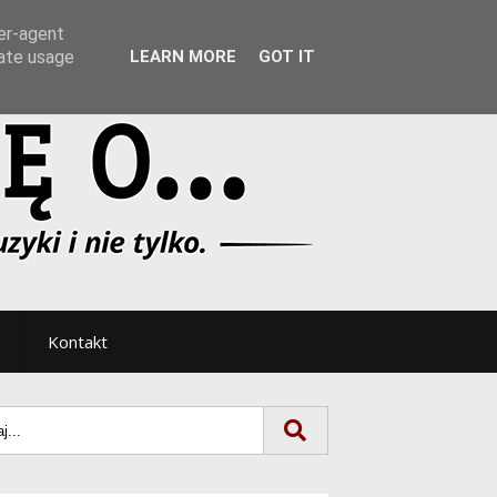
Tryb noc/dzień
ser-agent
rate usage
LEARN MORE
GOT IT
Kontakt