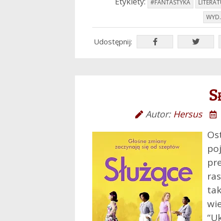
Etykiety:
#FANTASTYKA
LITERA
WYD.
Udostępnij:
S
Autor:
Hersus
Os
po
pr
ra
ta
wi
“U