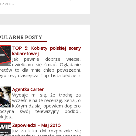
jrzeni…
pularne posty
TOP 5: Kobiety polskiej sceny
kabaretowej
Jak pewnie dobrze wiecie,
uwielbiam się śmiać. Oglądanie
retów to dla mnie chleb powszedni.
ego też, dzisiejsza Top Lista będzie z
Agentka Carter
Wydaje mi się, że trochę za
wcześnie na tę recenzję. Serial, o
którym dzisiaj opowiem dopiero
poczyna swój telewizyjny podbój,
k jes...
Zapowiedzi – Maj 2015
Już za kilka dni rozpocznie się