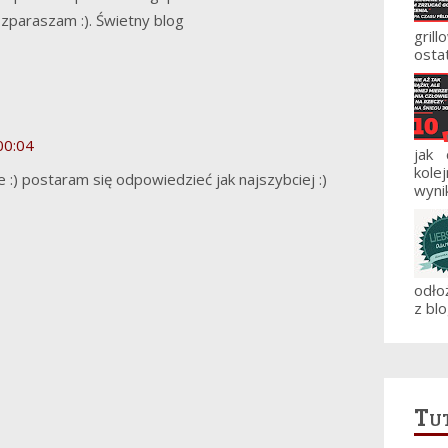
zparaszam :). Świetny blog
gril
ostat
00:04
jak
kole
 :) postaram się odpowiedzieć jak najszybciej :)
wynik
odło
z blo
Tut