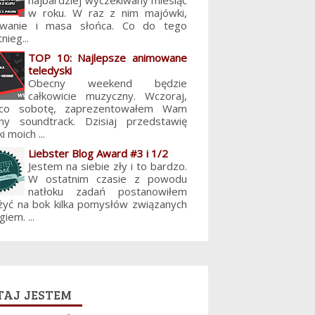
najbardziej wyczekiwany miesiąc
w roku. W raz z nim majówki,
lowanie i masa słońca. Co do tego
nieg...
TOP 10: Najlepsze animowane
teledyski
Obecny weekend będzie
całkowicie muzyczny. Wczoraj,
 co sobotę, zaprezentowałem Wam
jny soundtrack. Dzisiaj przedstawię
i moich ...
Liebster Blog Award #3 i 1/2
Jestem na siebie zły i to bardzo.
W ostatnim czasie z powodu
natłoku zadań postanowiłem
żyć na bok kilka pomysłów związanych
giem. ...
aj jestem