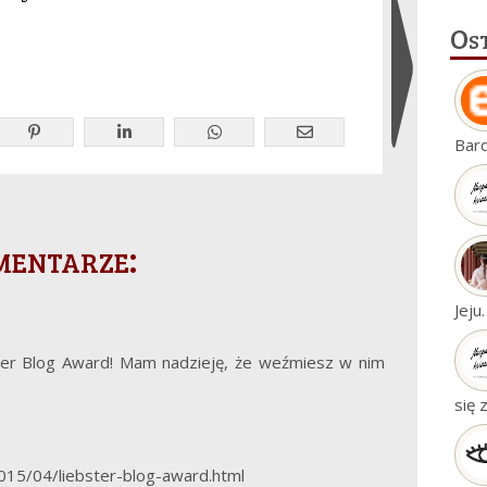
Os
Ukryj
Bar
widgety
mentarze:
Jeju
ter Blog Award! Mam nadzieję, że weźmiesz w nim
się 
015/04/liebster-blog-award.html