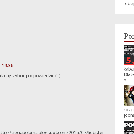
obe
Po
5 19:36
kaba
Dlat
ak najszybciej odpowiedzieć :)
n...
roz
jedna
tp://ciociapolarna.blogspot.com/2015/07/liebster-