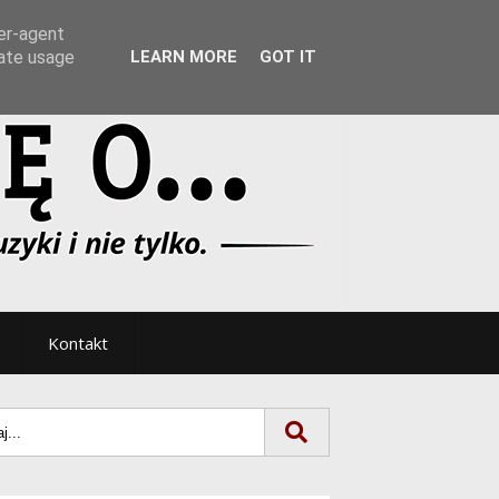
Tryb noc/dzień
ser-agent
rate usage
LEARN MORE
GOT IT
Kontakt