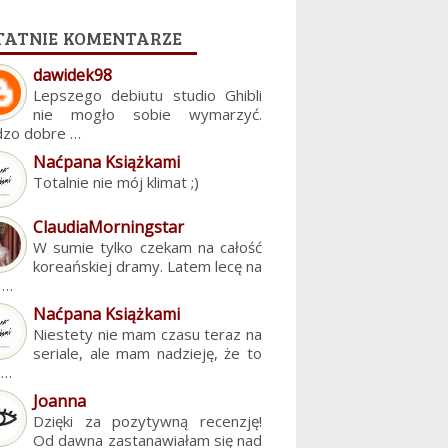
tatnie komentarze
dawidek98
Lepszego debiutu studio Ghibli
nie mogło sobie wymarzyć.
dzo dobre …
Naćpana Książkami
Totalnie nie mój klimat ;)
ClaudiaMorningstar
W sumie tylko czekam na całość
koreańskiej dramy. Latem lecę na
. …
Naćpana Książkami
Niestety nie mam czasu teraz na
seriale, ale mam nadzieję, że to
z…
Joanna
Dzięki za pozytywną recenzję!
Od dawna zastanawiałam się nad