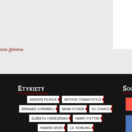
rona główna
Etykiety
So
ANDRZEJ PILIPIUK
(29)
ARTHUR CONAN DOYLE
(2)
BERNARD CORNWELL
(3)
BRAM STOKER
(1)
DC COMICS
(17)
ELŻBIETA CHEREZIŃSKA
(2)
HARRY POTTER
(13)
HEARNE KEVIN
(3)
J.K. ROWLING
(5)