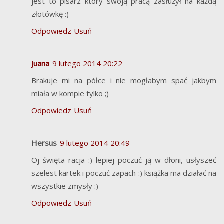
jest to pisarz który swoją pracą zasłużył na każdą
złotówkę :)
Odpowiedz
Usuń
Juana
9 lutego 2014 20:22
Brakuje mi na półce i nie mogłabym spać jakbym
miała w kompie tylko ;)
Odpowiedz
Usuń
Hersus
9 lutego 2014 20:49
Oj święta racja :) lepiej poczuć ją w dłoni, usłyszeć
szelest kartek i poczuć zapach :) książka ma działać na
wszystkie zmysły :)
Odpowiedz
Usuń