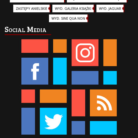
ZASTĘPY ANIELSKIE
(6)
WYD. GALERIA KSIĄŻKI
(6)
WYD. JAGUAR
(18)
WYD. SINE QUA NON
(45)
Social Media