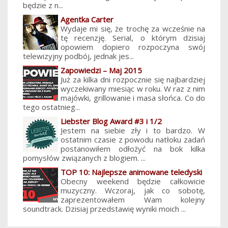
będzie z n...
Agentka Carter
Wydaje mi się, że trochę za wcześnie na
tę recenzję. Serial, o którym dzisiaj
opowiem dopiero rozpoczyna swój
telewizyjny podbój, jednak jes...
Zapowiedzi – Maj 2015
Już za kilka dni rozpocznie się najbardziej
wyczekiwany miesiąc w roku. W raz z nim
majówki, grillowanie i masa słońca. Co do
tego ostatnieg...
Liebster Blog Award #3 i 1/2
Jestem na siebie zły i to bardzo. W
ostatnim czasie z powodu natłoku zadań
postanowiłem odłożyć na bok kilka
pomysłów związanych z blogiem. ...
TOP 10: Najlepsze animowane teledyski
Obecny weekend będzie całkowicie
muzyczny. Wczoraj, jak co sobotę,
zaprezentowałem Wam kolejny
soundtrack. Dzisiaj przedstawię wyniki moich ...