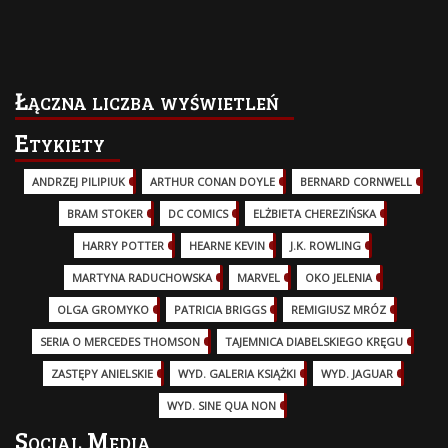
Łączna liczba wyświetleń
Etykiety
ANDRZEJ PILIPIUK
(29)
ARTHUR CONAN DOYLE
(2)
BERNARD CORNWELL
(3)
BRAM STOKER
(1)
DC COMICS
(17)
ELŻBIETA CHEREZIŃSKA
(2)
HARRY POTTER
(13)
HEARNE KEVIN
(3)
J.K. ROWLING
(5)
MARTYNA RADUCHOWSKA
(2)
MARVEL
(32)
OKO JELENIA
(7)
OLGA GROMYKO
(5)
PATRICIA BRIGGS
(12)
REMIGIUSZ MRÓZ
(5)
SERIA O MERCEDES THOMSON
(11)
TAJEMNICA DIABELSKIEGO KRĘGU
(3)
ZASTĘPY ANIELSKIE
(6)
WYD. GALERIA KSIĄŻKI
(6)
WYD. JAGUAR
(18)
WYD. SINE QUA NON
(45)
Social Media