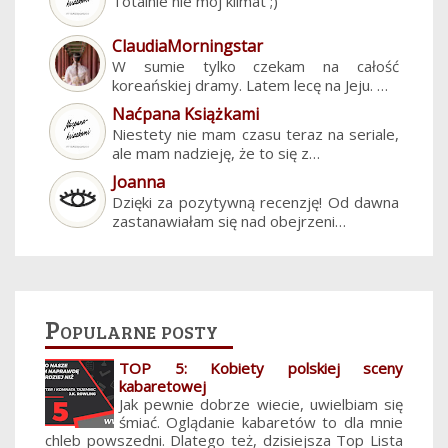
Totalnie nie mój klimat ;)
ClaudiaMorningstar
W sumie tylko czekam na całość
koreańskiej dramy. Latem lecę na Jeju. …
Naćpana Książkami
Niestety nie mam czasu teraz na seriale,
ale mam nadzieję, że to się z…
Joanna
Dzięki za pozytywną recenzję! Od dawna
zastanawiałam się nad obejrzeni…
Popularne posty
TOP 5: Kobiety polskiej sceny
kabaretowej
Jak pewnie dobrze wiecie, uwielbiam się
śmiać. Oglądanie kabaretów to dla mnie
chleb powszedni. Dlatego też, dzisiejsza Top Lista