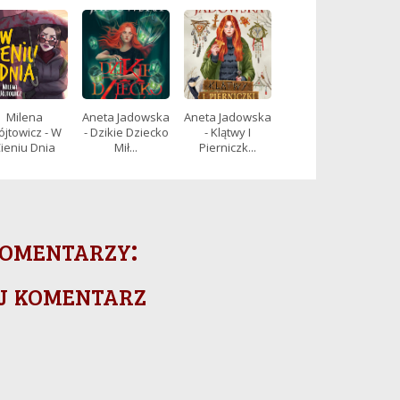
Milena
Aneta Jadowska
Aneta Jadowska
jtowicz - W
- Dzikie Dziecko
- Klątwy I
ieniu Dnia
Mił...
Pierniczk...
omentarzy:
j komentarz