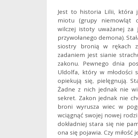
Jest to historia Lilii, która
miotu (grupy niemowląt o
wilczej istoty uważanej za
przywołanego demona). Stała s
siostry bronią w rękach z
zadaniem jest sianie strac
zakonu. Pewnego dnia post
Uldolfa, który w młodości s
opiekują się, pielęgnują. S
Żadne z nich jednak nie wi
sekret. Zakon jednak nie chc
broni wyrusza wiec w pogo
wciągnąć swojej nowej rodzi
dokładniej stara się nie pam
ona się pojawia. Czy miłość j