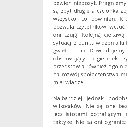
pewien niedosyt. Pragniemy 
są zbyt długie a czcionka z
wszystko, co powinien. Kr
pozwala czytelnikowi wczuć 
oni czują. Kolejną ciekawą 
sytuacji z punku widzenia k
gwałt na Lilii. Dowiadujemy 
obserwujący to giermek cz
przedstawia również ogólnie
na rozwój społeczeństwa mia
miał władzę.
Najbardziej jednak podob
wilkołaków. Nie są one be
lecz istotami potrafiącymi 
taktykę. Nie są oni ogranic