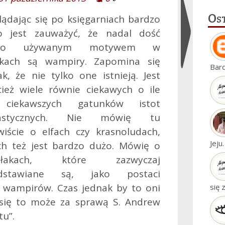
Os
lądając się po księgarniach bardzo
o jest zauważyć, że nadal dość
sto używanym motywem w
żkach są wampiry. Zapomina się
Ukryj
Bar
ak, że nie tylko one istnieją. Jest
widgety
cież wiele równie ciekawych o ile
 ciekawszych gatunków istot
tastycznych. Nie mówię tu
wiście o elfach czy krasnoludach,
Jeju
ch też jest bardzo dużo. Mówię o
kołakach, które zazwyczaj
edstawiane są, jako postaci
 wampirów. Czas jednak by to oni
się 
 się to może za sprawą S. Andrew
tu”.