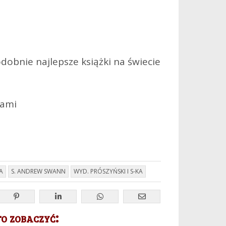
bnie najlepsze książki na świecie
kami
A
S. ANDREW SWANN
WYD. PRÓSZYŃSKI I S-KA
 zobaczyć: