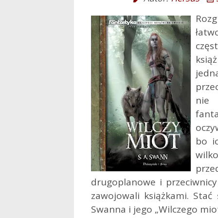
Rozg
łatw
czę
ksią
jedn
prze
nie
fan
oczy
bo i
wil
prz
drugoplanowe i przeciwnicy
zawojowali książkami. Stać
Swanna i jego „Wilczego mio