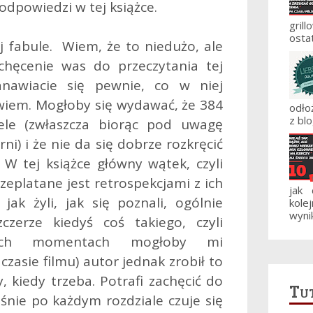
odpowiedzi w tej książce.
gril
ostat
j fabule. Wiem, że to niedużo, ale
chęcenie was do przeczytania tej
tanawiacie się pewnie, co w niej
iem. Mogłoby się wydawać, że 384
odło
z blo
ele (zwłaszcza biorąc pod uwagę
ni) i że nie da się dobrze rozkręcić
 W tej książce główny wątek, czyli
przeplatane jest retrospekcjami z ich
jak
ak żyli, jak się poznali, ogólnie
kole
wynik
czerze kiedyś coś takiego, czyli
wych momentach mogłoby mi
czasie filmu) autor jednak zrobił to
, kiedy trzeba. Potrafi zachęcić do
Tut
eśnie po każdym rozdziale czuje się