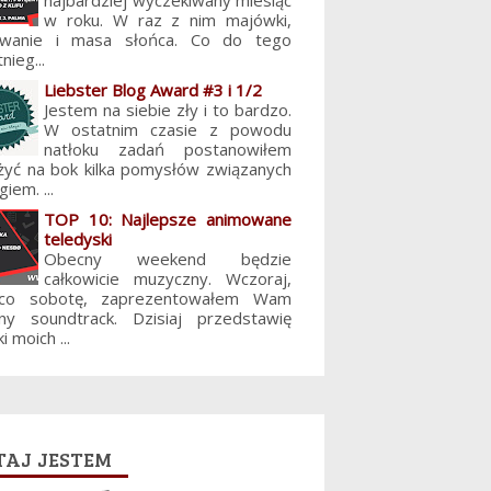
najbardziej wyczekiwany miesiąc
w roku. W raz z nim majówki,
lowanie i masa słońca. Co do tego
nieg...
Liebster Blog Award #3 i 1/2
Jestem na siebie zły i to bardzo.
W ostatnim czasie z powodu
natłoku zadań postanowiłem
żyć na bok kilka pomysłów związanych
giem. ...
TOP 10: Najlepsze animowane
teledyski
Obecny weekend będzie
całkowicie muzyczny. Wczoraj,
 co sobotę, zaprezentowałem Wam
jny soundtrack. Dzisiaj przedstawię
i moich ...
aj jestem