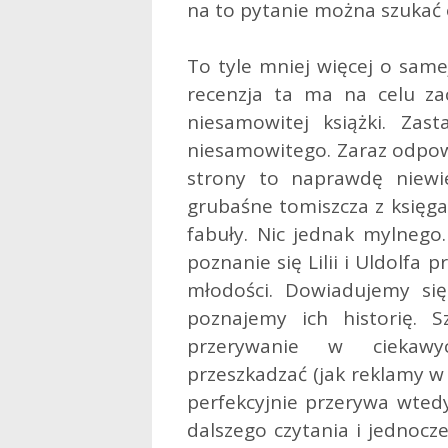
na to pytanie można szukać 
To tyle mniej więcej o same
recenzja ta ma na celu za
niesamowitej książki. Zas
niesamowitego. Zaraz odpow
strony to naprawdę niewi
grubaśne tomiszcza z księgar
fabuły. Nic jednak mylnego.
poznanie się Lilii i Uldolfa 
młodości. Dowiadujemy się j
poznajemy ich historię. Sz
przerywanie w cieka
przeszkadzać (jak reklamy w 
perfekcyjnie przerywa wtedy
dalszego czytania i jednocz