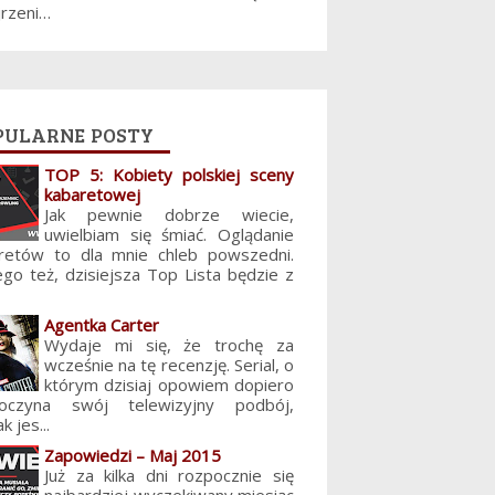
jrzeni…
pularne posty
TOP 5: Kobiety polskiej sceny
kabaretowej
Jak pewnie dobrze wiecie,
uwielbiam się śmiać. Oglądanie
retów to dla mnie chleb powszedni.
ego też, dzisiejsza Top Lista będzie z
Agentka Carter
Wydaje mi się, że trochę za
wcześnie na tę recenzję. Serial, o
którym dzisiaj opowiem dopiero
poczyna swój telewizyjny podbój,
k jes...
Zapowiedzi – Maj 2015
Już za kilka dni rozpocznie się