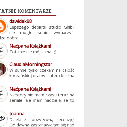
tatnie komentarze
dawidek98
Lepszego debiutu studio Ghibli
nie mogło sobie wymarzyć.
dzo dobre …
Naćpana Książkami
Totalnie nie mój klimat ;)
ClaudiaMorningstar
W sumie tylko czekam na całość
koreańskiej dramy. Latem lecę na
. …
Naćpana Książkami
Niestety nie mam czasu teraz na
seriale, ale mam nadzieję, że to
z…
Joanna
Dzięki za pozytywną recenzję!
Od dawna zastanawiałam się nad