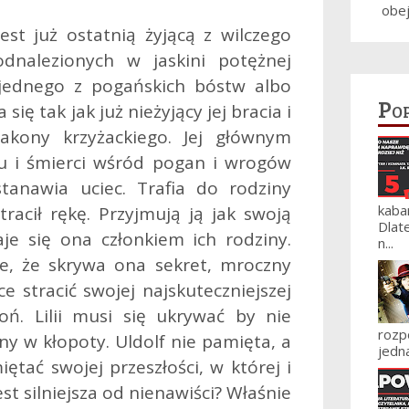
obe
 jest już ostatnią żyjącą z wilczego
dnalezionych w jaskini potężnej
 jednego z pogańskich bóstw albo
Po
ię tak jak już nieżyjący jej bracia i
akony krzyżackiego. Jej głównym
hu i śmierci wśród pogan i wrogów
anawia uciec. Trafia do rodziny
kaba
tracił rękę. Przyjmują ją jak swoją
Dlat
taje się ona członkiem ich rodziny.
n...
e, że skrywa ona sekret, mroczny
e stracić swojej najskuteczniejszej
ń. Lilii musi się ukrywać by nie
roz
ny w kłopoty. Uldolf nie pamięta, a
jedna
iętać swojej przeszłości, w której i
est silniejsza od nienawiści? Właśnie