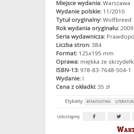
Miejsce wydania:
Warszawa
Wydanie polskie:
11/2010
Tytuł oryginalny:
Wolfbreed
Rok wydania oryginału:
2009
Seria wydawnicza:
Prawdopodo
Liczba stron:
384
Format:
125x195 mm
Oprawa:
miękka ze skrzydeł
ISBN-13:
978-83-7648-504-1
Wydanie:
I
Cena z okładki:
35 zł
Etykiety:
#FANTASTYKA
LITERATUR
Udostępnij:
Warto