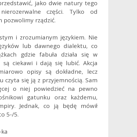
przedstawić, jako dwie natury tego
nierozerwalne części. Tylko od
ch pozwolimy rządzić.
stym i zrozumianym językiem. Nie
ęzyków lub dawnego dialektu, co
ążkach gdzie fabuła działa się w
są ciekawi i dają się lubić. Akcja
 miarowo opisy są dokładne, lecz
u czyta się ją z przyjemnością. Sam
cej o niej powiedzieć na pewno
ośnikowi gatunku oraz każdemu,
mpiry. Jednak, co ją będę mówił
o 5-/5.
-ka