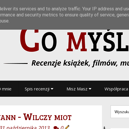
liver its services and to analyze traffic. Your IP address and u
rmance and security metrics to ensure quality of service, gene
buse.
 mnie
Spis recenzji
Misz Masz
Współpraca
ann - Wilczy miot
31 października 2013
0