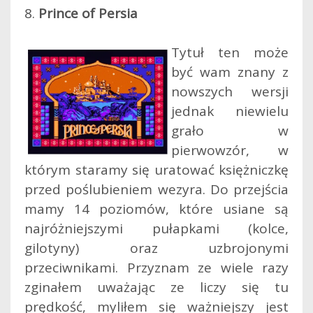
8.
Prince of Persia
Tytuł ten może
być wam znany z
nowszych wersji
jednak niewielu
grało w
pierwowzór, w
którym staramy się uratować księżniczkę
przed poślubieniem wezyra. Do przejścia
mamy 14 poziomów, które usiane są
najróżniejszymi pułapkami (kolce,
gilotyny) oraz uzbrojonymi
przeciwnikami. Przyznam ze wiele razy
zginałem uważając ze liczy się tu
prędkość, myliłem się ważniejszy jest