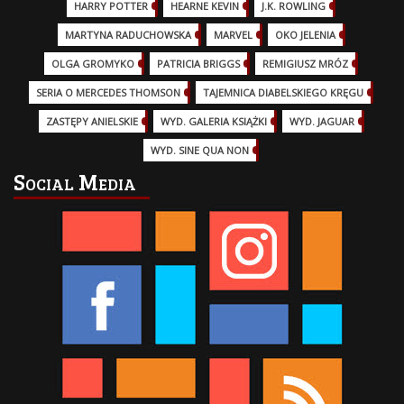
HARRY POTTER
(13)
HEARNE KEVIN
(3)
J.K. ROWLING
(5)
MARTYNA RADUCHOWSKA
(2)
MARVEL
(32)
OKO JELENIA
(7)
OLGA GROMYKO
(5)
PATRICIA BRIGGS
(12)
REMIGIUSZ MRÓZ
(5)
SERIA O MERCEDES THOMSON
(11)
TAJEMNICA DIABELSKIEGO KRĘGU
(3)
ZASTĘPY ANIELSKIE
(6)
WYD. GALERIA KSIĄŻKI
(6)
WYD. JAGUAR
(18)
WYD. SINE QUA NON
(45)
Social Media