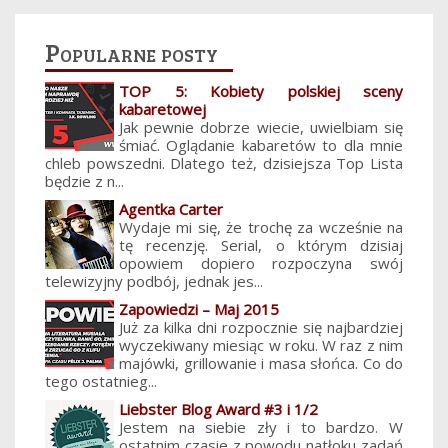
Popularne posty
TOP 5: Kobiety polskiej sceny
kabaretowej
Jak pewnie dobrze wiecie, uwielbiam się
śmiać. Oglądanie kabaretów to dla mnie
chleb powszedni. Dlatego też, dzisiejsza Top Lista
będzie z n...
Agentka Carter
Wydaje mi się, że trochę za wcześnie na
tę recenzję. Serial, o którym dzisiaj
opowiem dopiero rozpoczyna swój
telewizyjny podbój, jednak jes...
Zapowiedzi – Maj 2015
Już za kilka dni rozpocznie się najbardziej
wyczekiwany miesiąc w roku. W raz z nim
majówki, grillowanie i masa słońca. Co do
tego ostatnieg...
Liebster Blog Award #3 i 1/2
Jestem na siebie zły i to bardzo. W
ostatnim czasie z powodu natłoku zadań