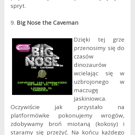
spryt.
9.
Big Nose the Caveman
Dzięki tej grze
przenosimy się do
czasów
dinozaurów
wcielając się w
uzbrojonego w
maczugę
jaskiniowca.
Oczywiście jak przystało na
platformówke pokonujemy wrogów,
zdobywamy broń miotaną (kokosy) i
staramy się przeżyć. Na końcu każdego