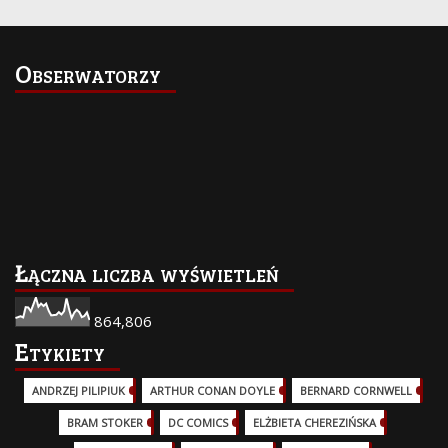
Obserwatorzy
Łączna liczba wyświetleń
864,806
Etykiety
ANDRZEJ PILIPIUK
(29)
ARTHUR CONAN DOYLE
(2)
BERNARD CORNWELL
(3)
BRAM STOKER
(1)
DC COMICS
(17)
ELŻBIETA CHEREZIŃSKA
(2)