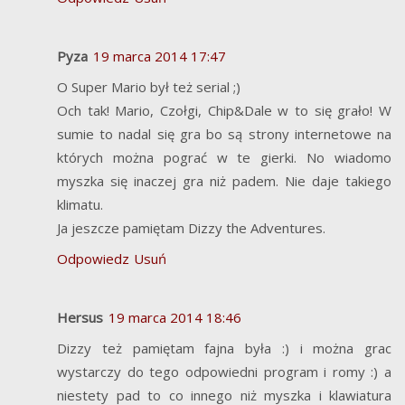
Pyza
19 marca 2014 17:47
O Super Mario był też serial ;)
Och tak! Mario, Czołgi, Chip&Dale w to się grało! W
sumie to nadal się gra bo są strony internetowe na
których można pograć w te gierki. No wiadomo
myszka się inaczej gra niż padem. Nie daje takiego
klimatu.
Ja jeszcze pamiętam Dizzy the Adventures.
Odpowiedz
Usuń
Hersus
19 marca 2014 18:46
Dizzy też pamiętam fajna była :) i można grac
wystarczy do tego odpowiedni program i romy :) a
niestety pad to co innego niż myszka i klawiatura