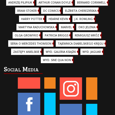
ANDRZEJ PILIPIUK
(29)
ARTHUR CONAN DOYLE
(2)
BERNARD CORNWELL
(3)
BRAM STOKER
(1)
DC COMICS
(17)
ELŻBIETA CHEREZIŃSKA
(2)
HARRY POTTER
(13)
HEARNE KEVIN
(3)
J.K. ROWLING
(5)
MARTYNA RADUCHOWSKA
(2)
MARVEL
(32)
OKO JELENIA
(7)
OLGA GROMYKO
(5)
PATRICIA BRIGGS
(12)
REMIGIUSZ MRÓZ
(5)
SERIA O MERCEDES THOMSON
(11)
TAJEMNICA DIABELSKIEGO KRĘGU
(3)
ZASTĘPY ANIELSKIE
(6)
WYD. GALERIA KSIĄŻKI
(6)
WYD. JAGUAR
(18)
WYD. SINE QUA NON
(45)
Social Media