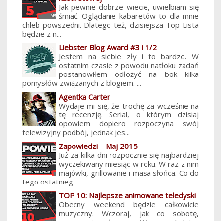
Jak pewnie dobrze wiecie, uwielbiam się
śmiać. Oglądanie kabaretów to dla mnie
chleb powszedni. Dlatego też, dzisiejsza Top Lista
będzie z n...
Liebster Blog Award #3 i 1/2
Jestem na siebie zły i to bardzo. W
ostatnim czasie z powodu natłoku zadań
postanowiłem odłożyć na bok kilka
pomysłów związanych z blogiem. ...
Agentka Carter
Wydaje mi się, że trochę za wcześnie na
tę recenzję. Serial, o którym dzisiaj
opowiem dopiero rozpoczyna swój
telewizyjny podbój, jednak jes...
Zapowiedzi – Maj 2015
Już za kilka dni rozpocznie się najbardziej
wyczekiwany miesiąc w roku. W raz z nim
majówki, grillowanie i masa słońca. Co do
tego ostatnieg...
TOP 10: Najlepsze animowane teledyski
Obecny weekend będzie całkowicie
muzyczny. Wczoraj, jak co sobotę,