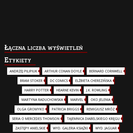
Łączna liczba wyświetleń
Etykiety
ANDRZEJ PILIPIUK
(29)
ARTHUR CONAN DOYLE
(2)
BERNARD CORNWELL
(3)
BRAM STOKER
(1)
DC COMICS
(17)
ELŻBIETA CHEREZIŃSKA
(2)
HARRY POTTER
(13)
HEARNE KEVIN
(3)
J.K. ROWLING
(5)
MARTYNA RADUCHOWSKA
(2)
MARVEL
(32)
OKO JELENIA
(7)
OLGA GROMYKO
(5)
PATRICIA BRIGGS
(12)
REMIGIUSZ MRÓZ
(5)
SERIA O MERCEDES THOMSON
(11)
TAJEMNICA DIABELSKIEGO KRĘGU
(3)
ZASTĘPY ANIELSKIE
(6)
WYD. GALERIA KSIĄŻKI
(6)
WYD. JAGUAR
(18)