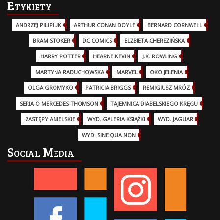
Etykiety
ANDRZEJ PILIPIUK
(29)
ARTHUR CONAN DOYLE
(2)
BERNARD CORNWELL
(3)
BRAM STOKER
(1)
DC COMICS
(17)
ELŻBIETA CHEREZIŃSKA
(2)
HARRY POTTER
(13)
HEARNE KEVIN
(3)
J.K. ROWLING
(5)
MARTYNA RADUCHOWSKA
(2)
MARVEL
(32)
OKO JELENIA
(7)
OLGA GROMYKO
(5)
PATRICIA BRIGGS
(12)
REMIGIUSZ MRÓZ
(5)
SERIA O MERCEDES THOMSON
(11)
TAJEMNICA DIABELSKIEGO KRĘGU
(3)
ZASTĘPY ANIELSKIE
(6)
WYD. GALERIA KSIĄŻKI
(6)
WYD. JAGUAR
(18)
WYD. SINE QUA NON
(45)
Social Media