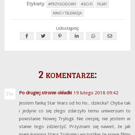
Etykiety:
#PRZYGODOWY
#SCI-FI
FILMY
KINO I TELEWIZJA
Udostępnij:
2 komentarze:
Po drugiej stronie okładki
19 lutego 2018 09:42
Jestem fanką Star Wars od ho ho... dziecka? Chyba tak
i jedyne co się złego zdarzyło temu uniwersum to
powstanie Nowej Trylogii. Nie cierpię, nie jestem w
stanie tego zdzierżyć. Przyznam się nawet, że jak
mam kupioną Starą Trylogię i wszystkie te nowe filmy