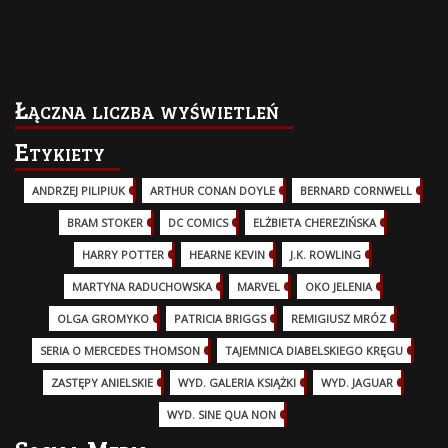
Łączna liczba wyświetleń
Etykiety
ANDRZEJ PILIPIUK
(29)
ARTHUR CONAN DOYLE
(2)
BERNARD CORNWELL
(3)
BRAM STOKER
(1)
DC COMICS
(17)
ELŻBIETA CHEREZIŃSKA
(2)
HARRY POTTER
(13)
HEARNE KEVIN
(3)
J.K. ROWLING
(5)
MARTYNA RADUCHOWSKA
(2)
MARVEL
(32)
OKO JELENIA
(7)
OLGA GROMYKO
(5)
PATRICIA BRIGGS
(12)
REMIGIUSZ MRÓZ
(5)
SERIA O MERCEDES THOMSON
(11)
TAJEMNICA DIABELSKIEGO KRĘGU
(3)
ZASTĘPY ANIELSKIE
(6)
WYD. GALERIA KSIĄŻKI
(6)
WYD. JAGUAR
(18)
WYD. SINE QUA NON
(45)