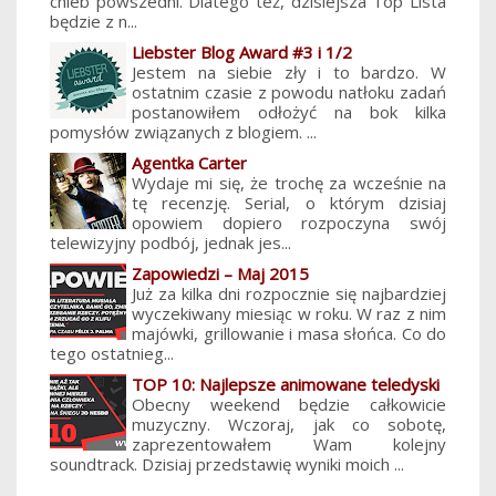
chleb powszedni. Dlatego też, dzisiejsza Top Lista
będzie z n...
Liebster Blog Award #3 i 1/2
Jestem na siebie zły i to bardzo. W
ostatnim czasie z powodu natłoku zadań
postanowiłem odłożyć na bok kilka
pomysłów związanych z blogiem. ...
Agentka Carter
Wydaje mi się, że trochę za wcześnie na
tę recenzję. Serial, o którym dzisiaj
opowiem dopiero rozpoczyna swój
telewizyjny podbój, jednak jes...
Zapowiedzi – Maj 2015
Już za kilka dni rozpocznie się najbardziej
wyczekiwany miesiąc w roku. W raz z nim
majówki, grillowanie i masa słońca. Co do
tego ostatnieg...
TOP 10: Najlepsze animowane teledyski
Obecny weekend będzie całkowicie
muzyczny. Wczoraj, jak co sobotę,
zaprezentowałem Wam kolejny
soundtrack. Dzisiaj przedstawię wyniki moich ...