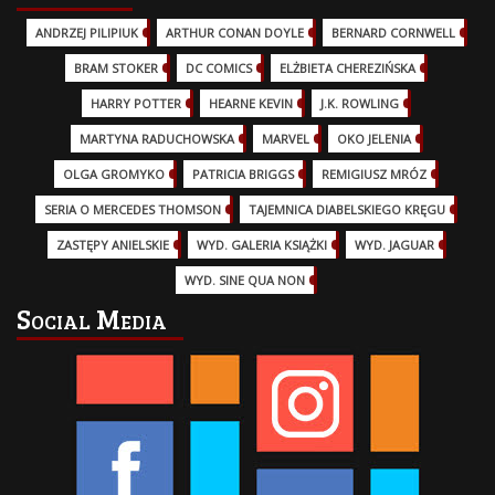
ANDRZEJ PILIPIUK
(29)
ARTHUR CONAN DOYLE
(2)
BERNARD CORNWELL
(3)
BRAM STOKER
(1)
DC COMICS
(17)
ELŻBIETA CHEREZIŃSKA
(2)
HARRY POTTER
(13)
HEARNE KEVIN
(3)
J.K. ROWLING
(5)
MARTYNA RADUCHOWSKA
(2)
MARVEL
(32)
OKO JELENIA
(7)
OLGA GROMYKO
(5)
PATRICIA BRIGGS
(12)
REMIGIUSZ MRÓZ
(5)
SERIA O MERCEDES THOMSON
(11)
TAJEMNICA DIABELSKIEGO KRĘGU
(3)
ZASTĘPY ANIELSKIE
(6)
WYD. GALERIA KSIĄŻKI
(6)
WYD. JAGUAR
(18)
WYD. SINE QUA NON
(45)
Social Media