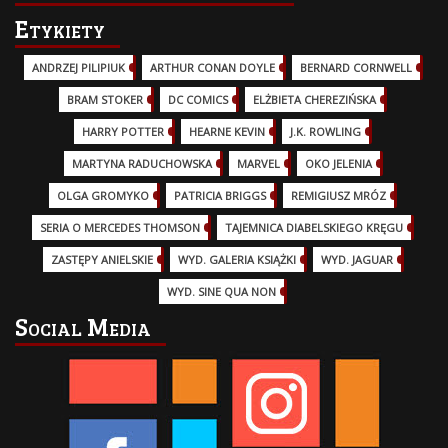
Etykiety
ANDRZEJ PILIPIUK
(29)
ARTHUR CONAN DOYLE
(2)
BERNARD CORNWELL
(3)
BRAM STOKER
(1)
DC COMICS
(17)
ELŻBIETA CHEREZIŃSKA
(2)
HARRY POTTER
(13)
HEARNE KEVIN
(3)
J.K. ROWLING
(5)
MARTYNA RADUCHOWSKA
(2)
MARVEL
(32)
OKO JELENIA
(7)
OLGA GROMYKO
(5)
PATRICIA BRIGGS
(12)
REMIGIUSZ MRÓZ
(5)
SERIA O MERCEDES THOMSON
(11)
TAJEMNICA DIABELSKIEGO KRĘGU
(3)
ZASTĘPY ANIELSKIE
(6)
WYD. GALERIA KSIĄŻKI
(6)
WYD. JAGUAR
(18)
WYD. SINE QUA NON
(45)
Social Media