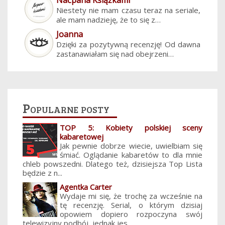
Niestety nie mam czasu teraz na seriale,
ale mam nadzieję, że to się z…
Joanna
Dzięki za pozytywną recenzję! Od dawna
zastanawiałam się nad obejrzeni…
Popularne posty
TOP 5: Kobiety polskiej sceny
kabaretowej
Jak pewnie dobrze wiecie, uwielbiam się
śmiać. Oglądanie kabaretów to dla mnie
chleb powszedni. Dlatego też, dzisiejsza Top Lista
będzie z n...
Agentka Carter
Wydaje mi się, że trochę za wcześnie na
tę recenzję. Serial, o którym dzisiaj
opowiem dopiero rozpoczyna swój
telewizyjny podbój, jednak jes...