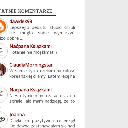
tatnie komentarze
dawidek98
Lepszego debiutu studio Ghibli
nie mogło sobie wymarzyć.
dzo dobre …
Naćpana Książkami
Totalnie nie mój klimat ;)
ClaudiaMorningstar
W sumie tylko czekam na całość
koreańskiej dramy. Latem lecę na
. …
Naćpana Książkami
Niestety nie mam czasu teraz na
seriale, ale mam nadzieję, że to
z…
Joanna
Dzięki za pozytywną recenzję!
Od dawna zastanawiałam się nad