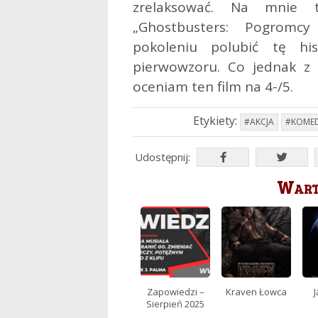
zrelaksować. Na mnie t
„Ghostbusters: Pogromc
pokoleniu polubić tę hi
pierwowzoru. Co jednak z 
oceniam ten film na 4-/5.
Etykiety:
#AKCJA
#KOMED
Udostępnij:
Warto
Zapowiedzi –
Kraven Łowca
J
Sierpień 2025