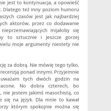
nie jest to kontynuacja, a opowieść
t. Dlatego też inny poziom humoru
szych czasów jest jak najbardziej
nych aktorów, przez co dodawanie
 nieprzemawiających mijałoby się
y to sztucznie i jeszcze gorzej
 wielu moje argumenty niestety nie
ję za dobrą. Nie mówię tego tylko,
 recenzją ponad innymi. Przyjemnie
e uważam tych dwóch godzin na
acone. No dobra czterech, bo
e, nie jestem jakimś masochistą, co
 się na język. Dla mnie to kawał
przy którym spokojnie można się