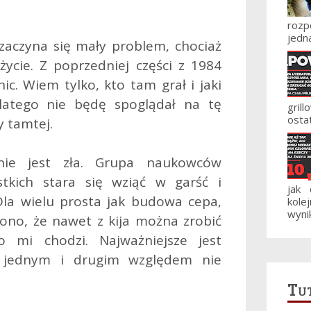
roz
jedna
aczyna się mały problem, chociaż
ycie. Z poprzedniej części z 1984
c. Wiem tylko, kto tam grał i jaki
Dlatego nie będę spoglądał na tę
gril
ostat
 tamtej.
nie jest zła. Grupa naukowców
tkich stara się wziąć w garść i
jak
Dla wielu prosta jak budowa cepa,
kole
wynik
ono, że nawet z kija można zrobić
o mi chodzi. Najważniejsze jest
d jednym i drugim względem nie
Tut