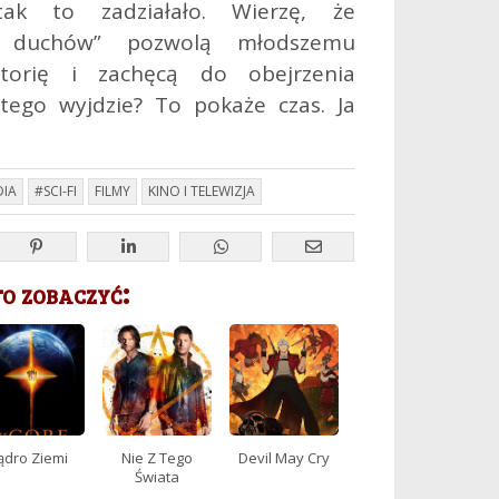
ak to zadziałało. Wierzę, że
y duchów” pozwolą młodszemu
storię i zachęcą do obejrzenia
tego wyjdzie? To pokaże czas. Ja
IA
#SCI-FI
FILMY
KINO I TELEWIZJA
 zobaczyć:
ądro Ziemi
Nie Z Tego
Devil May Cry
Świata