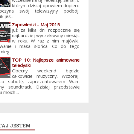
wcześnie na tę recenzję. Serial, o
którym dzisiaj opowiem dopiero
poczyna swój telewizyjny podbój,
k jes...
Zapowiedzi – Maj 2015
Już za kilka dni rozpocznie się
najbardziej wyczekiwany miesiąc
w roku. W raz z nim majówki,
lowanie i masa słońca. Co do tego
nieg...
TOP 10: Najlepsze animowane
teledyski
Obecny weekend będzie
całkowicie muzyczny. Wczoraj,
 co sobotę, zaprezentowałem Wam
jny soundtrack. Dzisiaj przedstawię
i moich ...
aj jestem