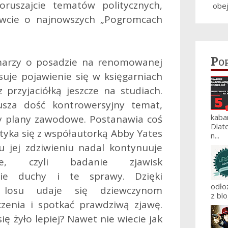
ruszajcie tematów politycznych,
obe
mówcie o najnowszych „Pogromcach
Po
) marzy o posadzie na renomowanej
psuje pojawienie się w księgarniach
z przyjaciółką jeszcze na studiach.
usza dość kontrowersyjny temat,
kaba
by plany zawodowe. Postanawia coś
Dlat
otyka się z współautorką Abby Yates
n...
u jej zdziwieniu nadal kontynuuje
nie, czyli badanie zjawisk
cie duchy i te sprawy. Dzięki
odło
u losu udaje się dziewczynom
z blo
zenia i spotkać prawdziwą zjawę.
się żyło lepiej? Nawet nie wiecie jak