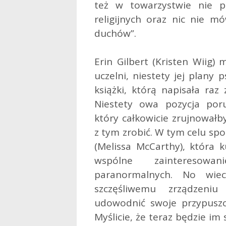
też w towarzystwie nie po
religijnych oraz nic nie 
duchów”.
Erin Gilbert (Kristen Wiig
uczelni, niestety jej plany 
książki, którą napisała raz 
Niestety owa pozycja por
który całkowicie zrujnował
z tym zrobić. W tym celu sp
(Melissa McCarthy), która k
wspólne zainteresowa
paranormalnych. No wie
szczęśliwemu zrządzeni
udowodnić swoje przypuszc
Myślicie, że teraz będzie im 