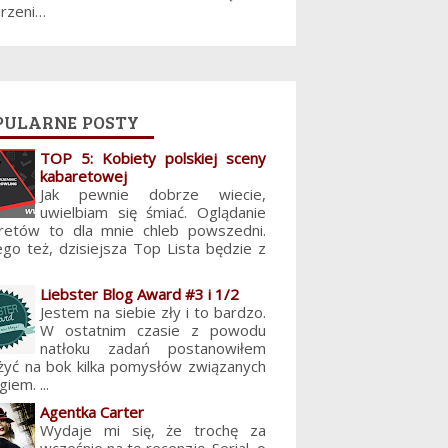
jrzeni…
pularne posty
TOP 5: Kobiety polskiej sceny
kabaretowej
Jak pewnie dobrze wiecie,
uwielbiam się śmiać. Oglądanie
retów to dla mnie chleb powszedni.
ego też, dzisiejsza Top Lista będzie z
Liebster Blog Award #3 i 1/2
Jestem na siebie zły i to bardzo.
W ostatnim czasie z powodu
natłoku zadań postanowiłem
żyć na bok kilka pomysłów związanych
giem. ...
Agentka Carter
Wydaje mi się, że trochę za