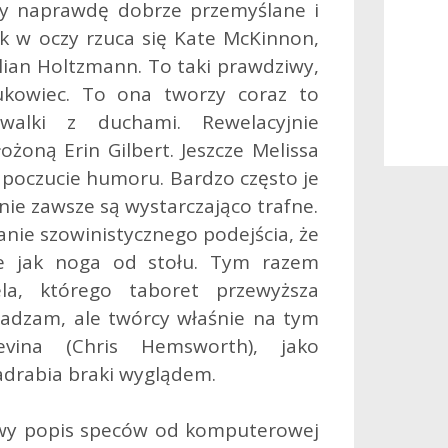
ły naprawdę dobrze przemyślane i
k w oczy rzuca się Kate McKinnon,
illian Holtzmann. To taki prawdziwy,
ukowiec. To ona tworzy coraz to
walki z duchami. Rewelacyjnie
ożoną Erin Gilbert. Jeszcze Melissa
 poczucie humoru. Bardzo często je
 nie zawsze są wystarczająco trafne.
anie szowinistycznego podejścia, że
re jak noga od stołu. Tym razem
a, którego taboret przewyższa
sadzam, ale twórcy właśnie na tym
evina (Chris Hemsworth), jako
adrabia braki wyglądem.
iwy popis speców od komputerowej