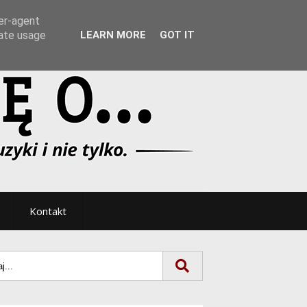
Tryb noc/dzień
ser-agent
rate usage
LEARN MORE
GOT IT
Kontakt