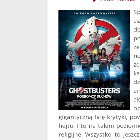
S
ci
d
po
że
no
że
k
dz
en
ak
o
gigantyczną falę krytyki, p
hejtu.
I to na takim poziomie
religijne. Wszystko to jesz