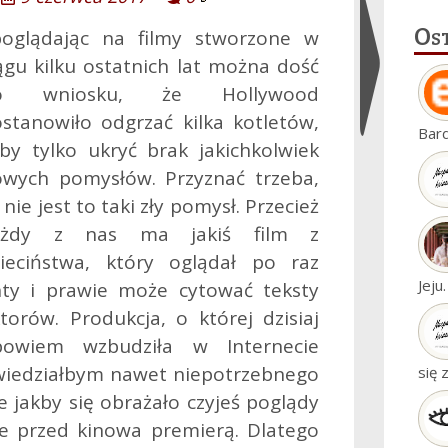
Os
poglądając na filmy stworzone w
ągu kilku ostatnich lat można dość
o wniosku, że Hollywood
stanowiło odgrzać kilka kotletów,
Ukryj
Bar
by tylko ukryć brak jakichkolwiek
widgety
wych pomysłów. Przyznać trzeba,
 nie jest to taki zły pomysł. Przecież
ażdy z nas ma jakiś film z
ieciństwa, który oglądał po raz
Jeju
ty i prawie może cytować teksty
torów. Produkcja, o której dzisiaj
powiem wzbudziła w Internecie
owiedziałbym nawet niepotrzebnego
się 
 jakby się obrażało czyjeś poglądy
cze przed kinowa premierą. Dlatego