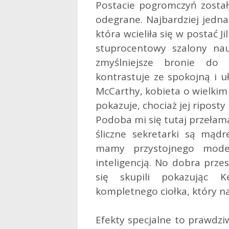
Postacie pogromczyń zosta
odegrane. Najbardziej jedna
która wcieliła się w postać J
stuprocentowy szalony na
zmyślniejsze bronie do 
kontrastuje ze spokojną i uł
McCarthy, kobieta o wielkim
pokazuje, chociaż jej riposty
Podoba mi się tutaj przełam
śliczne sekretarki są mąd
mamy przystojnego model
inteligencją. No dobra prze
się skupili pokazując K
kompletnego ciołka, który n
Efekty specjalne to prawdz