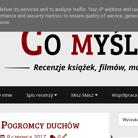
liver its services and to analyze traffic. Your IP address and u
rmance and security metrics to ensure quality of service, gene
buse.
 mnie
Spis recenzji
Misz Masz
Współpraca
. Pogromcy duchów
9 czerwca 2017
0