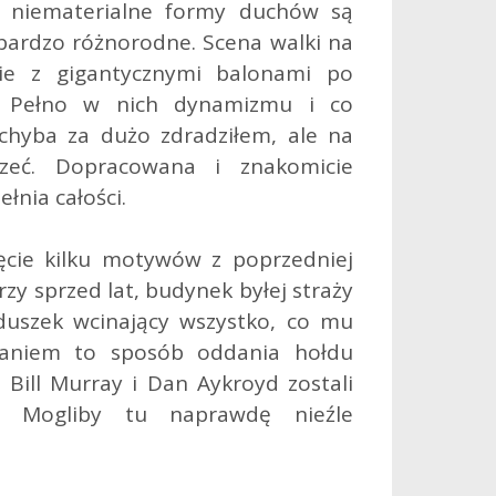
ej niematerialne formy duchów są
 bardzo różnorodne. Scena walki na
nie z gigantycznymi balonami po
. Pełno w nich dynamizmu i co
 chyba za dużo zdradziłem, ale na
rzeć. Dopracowana i znakomicie
nia całości.
ięcie kilku motywów z poprzedniej
orzy sprzed lat, budynek byłej straży
duszek wcinający wszystko, co mu
aniem to sposób oddania hołdu
e Bill Murray i Dan Aykroyd zostali
y. Mogliby tu naprawdę nieźle