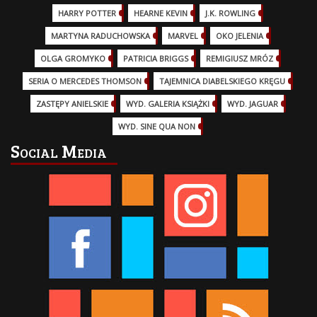
HARRY POTTER
(13)
HEARNE KEVIN
(3)
J.K. ROWLING
(5)
MARTYNA RADUCHOWSKA
(2)
MARVEL
(32)
OKO JELENIA
(7)
OLGA GROMYKO
(5)
PATRICIA BRIGGS
(12)
REMIGIUSZ MRÓZ
(5)
SERIA O MERCEDES THOMSON
(11)
TAJEMNICA DIABELSKIEGO KRĘGU
(3)
ZASTĘPY ANIELSKIE
(6)
WYD. GALERIA KSIĄŻKI
(6)
WYD. JAGUAR
(18)
WYD. SINE QUA NON
(45)
Social Media