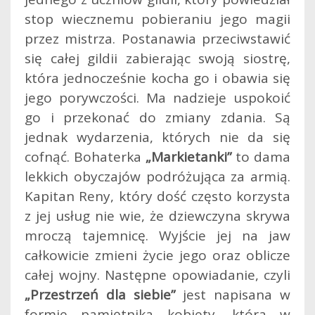
stop wiecznemu pobieraniu jego magii
przez mistrza. Postanawia przeciwstawić
się całej gildii zabierając swoją siostrę,
która jednocześnie kocha go i obawia się
jego porywczości. Ma nadzieje uspokoić
go i przekonać do zmiany zdania. Są
jednak wydarzenia, których nie da się
cofnąć. Bohaterka
„Markietanki”
to dama
lekkich obyczajów podróżująca za armią.
Kapitan Reny, który dość często korzysta
z jej usług nie wie, że dziewczyna skrywa
mroczą tajemnicę. Wyjście jej na jaw
całkowicie zmieni życie jego oraz oblicze
całej wojny. Następne opowiadanie, czyli
„Przestrzeń dla siebie”
jest napisana w
formie pamiętnika kobiety, która w