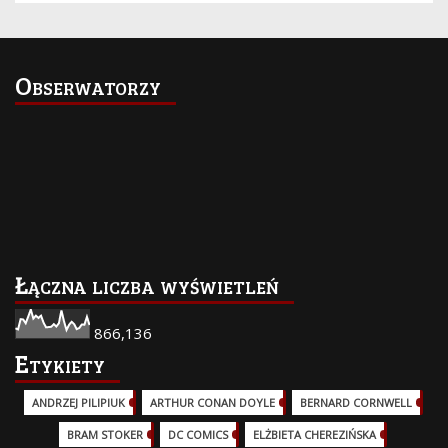
Obserwatorzy
Łączna liczba wyświetleń
866,136
Etykiety
ANDRZEJ PILIPIUK
(29)
ARTHUR CONAN DOYLE
(2)
BERNARD CORNWELL
(3)
BRAM STOKER
(1)
DC COMICS
(17)
ELŻBIETA CHEREZIŃSKA
(2)