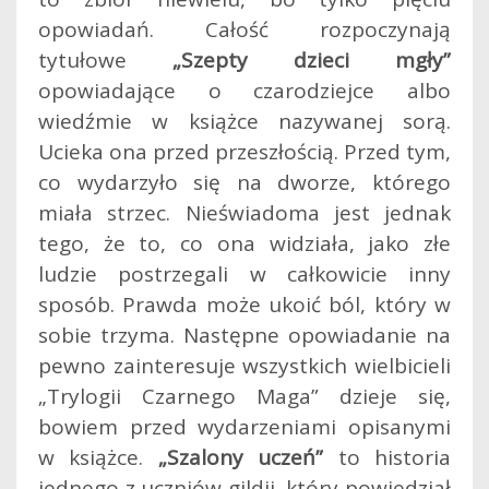
opowiadań. Całość rozpoczynają
tytułowe
„Szepty dzieci mgły”
opowiadające o czarodziejce albo
wiedźmie w książce nazywanej sorą.
Ucieka ona przed przeszłością. Przed tym,
co wydarzyło się na dworze, którego
miała strzec. Nieświadoma jest jednak
tego, że to, co ona widziała, jako złe
ludzie postrzegali w całkowicie inny
sposób. Prawda może ukoić ból, który w
sobie trzyma. Następne opowiadanie na
pewno zainteresuje wszystkich wielbicieli
„Trylogii Czarnego Maga” dzieje się,
bowiem przed wydarzeniami opisanymi
w książce.
„Szalony uczeń”
to historia
jednego z uczniów gildii, który powiedział