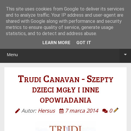
Tryb noc/dzień
This site uses cookies from Google to deliver its services
and to analyze traffic. Your IP address and user-agent are
shared with Google along with performance and security
metrics to ensure quality of service, generate usage
statistics, and to detect and address abuse.
LEARN MORE
GOT IT
Menu
Trudi Canavan - Szepty
dzieci mgły i inne
opowiadania
Autor:
Hersus
7 marca 2014
0