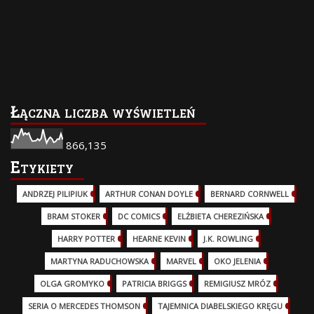
Łączna liczba wyświetleń
866,135
Etykiety
ANDRZEJ PILIPIUK
(29)
ARTHUR CONAN DOYLE
(2)
BERNARD CORNWELL
(3)
BRAM STOKER
(1)
DC COMICS
(17)
ELŻBIETA CHEREZIŃSKA
(2)
HARRY POTTER
(13)
HEARNE KEVIN
(3)
J.K. ROWLING
(5)
MARTYNA RADUCHOWSKA
(2)
MARVEL
(32)
OKO JELENIA
(7)
OLGA GROMYKO
(5)
PATRICIA BRIGGS
(12)
REMIGIUSZ MRÓZ
(5)
SERIA O MERCEDES THOMSON
(11)
TAJEMNICA DIABELSKIEGO KRĘGU
(3)