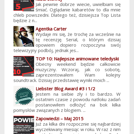
Jak pewnie dobrze wiecie, uwielbiam się
śmiać. Oglądanie kabaretów to dla mnie
chleb powszedni. Dlatego też, dzisiejsza Top Lista
będzie z n...
Agentka Carter
Wydaje mi się, że trochę za wcześnie na
tę recenzję. Serial, o którym dzisiaj
opowiem dopiero rozpoczyna swój
telewizyjny podbój, jednak jes...
TOP 10: Najlepsze animowane teledyski
Obecny weekend będzie całkowicie
muzyczny. Wczoraj, jak co sobotę,
zaprezentowałem Wam kolejny
soundtrack. Dzisiaj przedstawię wyniki moich ...
Liebster Blog Award #3 i 1/2
Jestem na siebie zły i to bardzo. W
ostatnim czasie z powodu natłoku zadań
postanowiłem odłożyć na bok kilka
pomysłów związanych z blogiem. ...
Zapowiedzi – Maj 2015
Już za kilka dni rozpocznie się najbardziej
wyczekiwany miesiąc w roku. W raz z nim