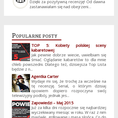
Dzięki za pozytywną recenzję! Od dawna
zastanawiałam się nad obejrzeni…
Popularne posty
TOP 5: Kobiety polskiej sceny
kabaretowej
Jak pewnie dobrze wiecie, uwielbiam się
śmiać. Oglądanie kabaretów to dla mnie
chleb powszedni. Dlatego też, dzisiejsza Top Lista
będzie z n...
Agentka Carter
Wydaje mi się, że trochę za wcześnie na
tę recenzję. Serial, o którym dzisiaj
opowiem dopiero rozpoczyna swój
telewizyjny podbój, jednak jes...
Zapowiedzi – Maj 2015
Już za kilka dni rozpocznie się najbardziej
wyczekiwany miesiąc w roku. W raz z nim
majówki, grillowanie i masa słońca. Co do