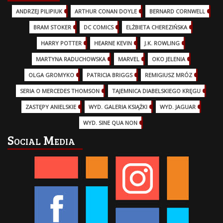
ANDRZEJ PILIPIUK
(29)
ARTHUR CONAN DOYLE
(2)
BERNARD CORNWELL
(3)
BRAM STOKER
(1)
DC COMICS
(17)
ELŻBIETA CHEREZIŃSKA
(2)
HARRY POTTER
(13)
HEARNE KEVIN
(3)
J.K. ROWLING
(5)
MARTYNA RADUCHOWSKA
(2)
MARVEL
(32)
OKO JELENIA
(7)
OLGA GROMYKO
(5)
PATRICIA BRIGGS
(12)
REMIGIUSZ MRÓZ
(5)
SERIA O MERCEDES THOMSON
(11)
TAJEMNICA DIABELSKIEGO KRĘGU
(3)
ZASTĘPY ANIELSKIE
(6)
WYD. GALERIA KSIĄŻKI
(6)
WYD. JAGUAR
(18)
WYD. SINE QUA NON
(45)
Social Media