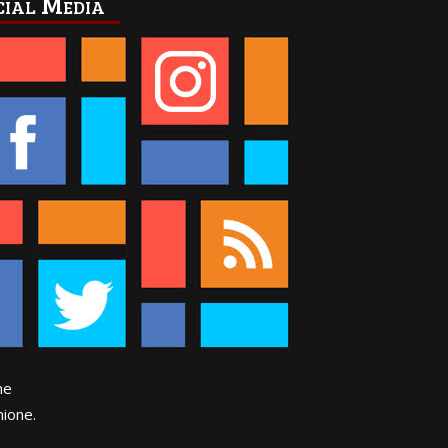
cial Media
ne
ione.