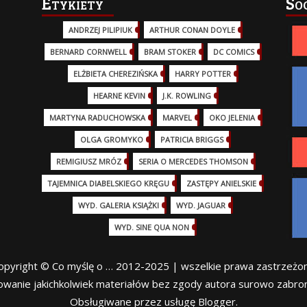
Etykiety
So
ANDRZEJ PILIPIUK
(29)
ARTHUR CONAN DOYLE
(2)
BERNARD CORNWELL
(3)
BRAM STOKER
(1)
DC COMICS
(17)
ELŻBIETA CHEREZIŃSKA
(2)
HARRY POTTER
(13)
HEARNE KEVIN
(3)
J.K. ROWLING
(5)
MARTYNA RADUCHOWSKA
(2)
MARVEL
(32)
OKO JELENIA
(7)
OLGA GROMYKO
(5)
PATRICIA BRIGGS
(12)
REMIGIUSZ MRÓZ
(5)
SERIA O MERCEDES THOMSON
(11)
TAJEMNICA DIABELSKIEGO KRĘGU
(3)
ZASTĘPY ANIELSKIE
(6)
WYD. GALERIA KSIĄŻKI
(6)
WYD. JAGUAR
(18)
WYD. SINE QUA NON
(45)
opyright © Co myślę o … 2012-2025 | wszelkie prawa zastrzeżo
owanie jakichkolwiek materiałów bez zgody autora surowo zabron
Obsługiwane przez usługę Blogger.