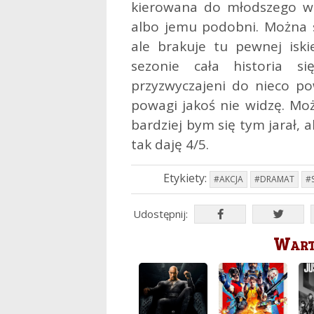
kierowana do młodszego wi
albo jemu podobni. Można s
ale brakuje tu pewnej iski
sezonie cała historia s
przyzwyczajeni do nieco pow
powagi jakoś nie widzę. M
bardziej bym się tym jarał, a
tak daję 4/5.
Etykiety:
#AKCJA
#DRAMAT
#S
Udostępnij:
Warto