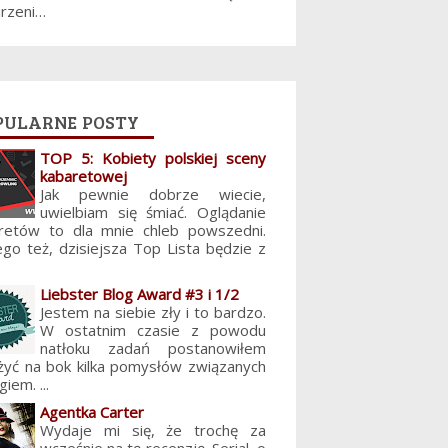
jrzeni…
pularne posty
TOP 5: Kobiety polskiej sceny
kabaretowej
Jak pewnie dobrze wiecie,
uwielbiam się śmiać. Oglądanie
retów to dla mnie chleb powszedni.
ego też, dzisiejsza Top Lista będzie z
Liebster Blog Award #3 i 1/2
Jestem na siebie zły i to bardzo.
W ostatnim czasie z powodu
natłoku zadań postanowiłem
żyć na bok kilka pomysłów związanych
giem. ...
Agentka Carter
Wydaje mi się, że trochę za