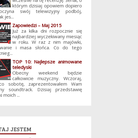
wcześnie na tę recenzję. Serial, o
którym dzisiaj opowiem dopiero
poczyna swój telewizyjny podbój,
k jes...
Zapowiedzi – Maj 2015
Już za kilka dni rozpocznie się
najbardziej wyczekiwany miesiąc
w roku. W raz z nim majówki,
lowanie i masa słońca. Co do tego
nieg...
TOP 10: Najlepsze animowane
teledyski
Obecny weekend będzie
całkowicie muzyczny. Wczoraj,
 co sobotę, zaprezentowałem Wam
jny soundtrack. Dzisiaj przedstawię
i moich ...
aj jestem