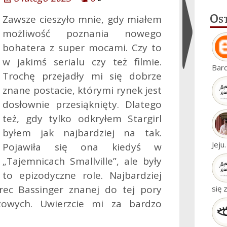
Os
Zawsze cieszyło mnie, gdy miałem
możliwość poznania nowego
bohatera z super mocami. Czy to
w jakimś serialu czy też filmie.
Ukryj
Bar
Trochę przejadły mi się dobrze
widgety
znane postacie, którymi rynek jest
dosłownie przesiąknięty. Dlatego
też, gdy tylko odkryłem Stargirl
byłem jak najbardziej na tak.
Jeju
Pojawiła się ona kiedyś w
„Tajemnicach Smallville”, ale były
to epizodyczne role. Najbardziej
rec Bassinger znanej do tej pory
się 
żowych.
Uwierzcie mi za bardzo