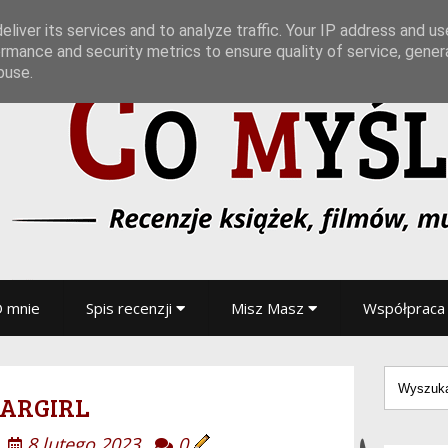
liver its services and to analyze traffic. Your IP address and u
rmance and security metrics to ensure quality of service, gene
buse.
 mnie
Spis recenzji
Misz Masz
Współpraca
argirl
8 lutego 2023
0