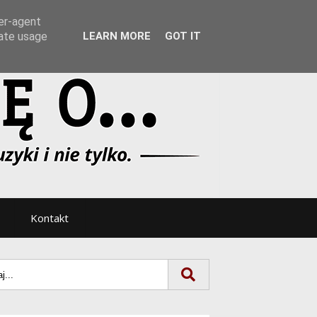
Tryb noc/dzień
ser-agent
rate usage
LEARN MORE
GOT IT
Kontakt