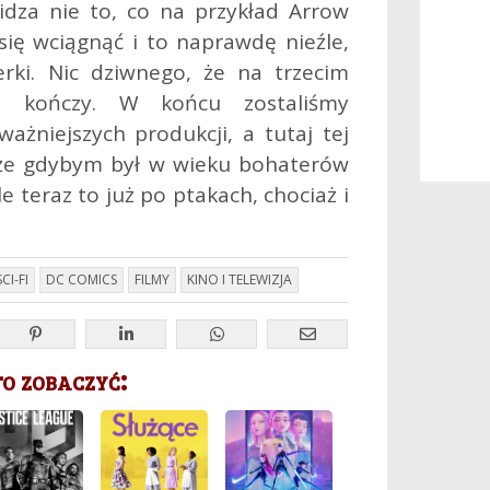
dza nie to, co na przykład Arrow
ię wciągnąć i to naprawdę nieźle,
erki. Nic dziwnego, że na trzecim
ię kończy. W końcu zostaliśmy
ażniejszych produkcji, a tutaj tej
oże gdybym był w wieku bohaterów
le teraz to już po ptakach, chociaż i
CI-FI
DC COMICS
FILMY
KINO I TELEWIZJA
 zobaczyć: