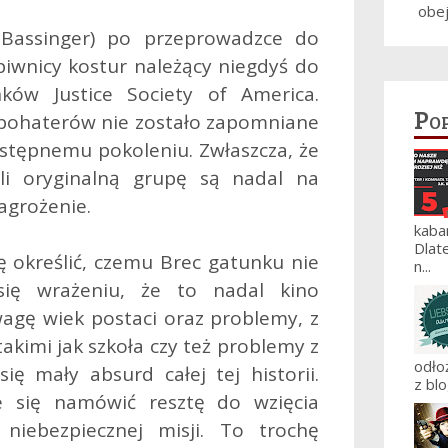
obe
Bassinger) po przeprowadzce do
wnicy kostur należący niegdyś do
ków Justice Society of America.
Po
 bohaterów nie zostało zapomniane
następnemu pokoleniu. Zwłaszcza, że
ali oryginalną grupę są nadal na
zagrożenie.
kaba
Dlat
 określić, czemu Brec gatunku nie
n...
się wrażeniu, że to nadal kino
agę wiek postaci oraz problemy, z
akimi jak szkoła czy też problemy z
odło
się mały absurd całej tej historii.
z blo
e się namówić resztę do wzięcia
 niebezpiecznej misji. To trochę