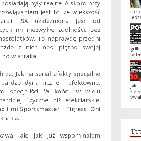
 posiadają były realne. A skoro przy
ozwiązaniem jest to, że większość
roz
jedna
ersji JSA uzależniona jest od
cych im niezwykłe zdolności. Bez
 nastolatków. To naprawdę przedni
ażde z nich nosi piętno swojej
gril
ostat
k do wiatraka.
rze. Jak na serial efekty specjalne
 bardzo dynamiczne i efektowne,
jak
mi specjaliści. W końcu w wielu
kole
wynik
rdziej fizyczne niż efekciarskie.
dli mi Sportsmaster i Tigress. Oni
kranie.
Tut
ekawa, ale jak już wspominałem