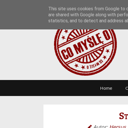
This site uses cookies from Google to de
are shared with Google along with perfo
statistics, and to detect and address a
Home
O
St
Autor:
Hersus