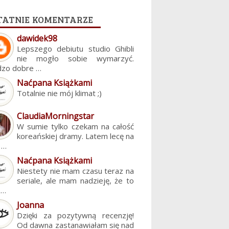
tatnie komentarze
dawidek98
Lepszego debiutu studio Ghibli
nie mogło sobie wymarzyć.
dzo dobre …
Naćpana Książkami
Totalnie nie mój klimat ;)
ClaudiaMorningstar
W sumie tylko czekam na całość
koreańskiej dramy. Latem lecę na
. …
Naćpana Książkami
Niestety nie mam czasu teraz na
seriale, ale mam nadzieję, że to
z…
Joanna
Dzięki za pozytywną recenzję!
Od dawna zastanawiałam się nad