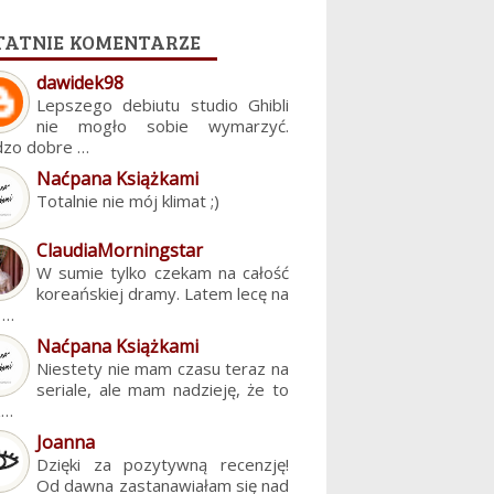
tatnie komentarze
dawidek98
Lepszego debiutu studio Ghibli
nie mogło sobie wymarzyć.
dzo dobre …
Naćpana Książkami
Totalnie nie mój klimat ;)
ClaudiaMorningstar
W sumie tylko czekam na całość
koreańskiej dramy. Latem lecę na
. …
Naćpana Książkami
Niestety nie mam czasu teraz na
seriale, ale mam nadzieję, że to
z…
Joanna
Dzięki za pozytywną recenzję!
Od dawna zastanawiałam się nad