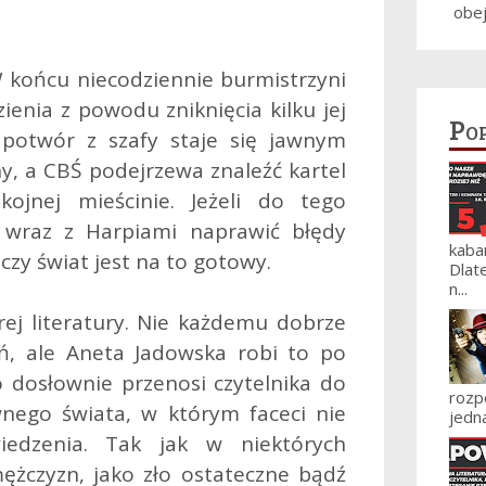
obe
W końcu niecodziennie burmistrzyni
zienia z powodu zniknięcia kilku jej
Po
 potwór z szafy staje się jawnym
ny, a CBŚ podejrzewa znaleźć kartel
ojnej mieścinie. Jeżeli do tego
 wraz z Harpiami naprawić błędy
kaba
czy świat jest na to gotowy.
Dlat
n...
rej literatury. Nie każdemu dobrze
ń, ale Aneta Jadowska robi to po
ro dosłownie przenosi czytelnika do
roz
nego świata, w którym faceci nie
jedna
edzenia. Tak jak w niektórych
ężczyzn, jako zło ostateczne bądź