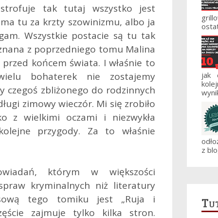
trofuje tak tutaj wszystko jest
gril
a tu za krzty szowinizmu, albo ja
ostat
gam. Wszystkie postacie są tu tak
znana z poprzedniego tomu Malina
 przed końcem świata. I właśnie to
elu bohaterek nie zostajemy
jak
kole
y czegoś zbliżonego do rodzinnych
wynik
ugi zimowy wieczór. Mi się zrobiło
ko z wielkimi oczami i niezwykła
kolejne przygody. Za to właśnie
odło
z blo
wiadań, którym w większości
spraw kryminalnych niż literatury
lesową tego tomiku jest „Ruja i
Tut
ęście zajmuje tylko kilka stron.