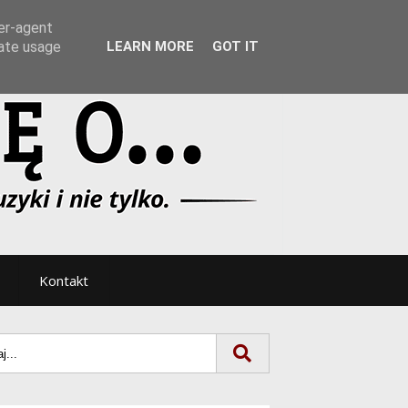
Tryb noc/dzień
ser-agent
rate usage
LEARN MORE
GOT IT
Kontakt