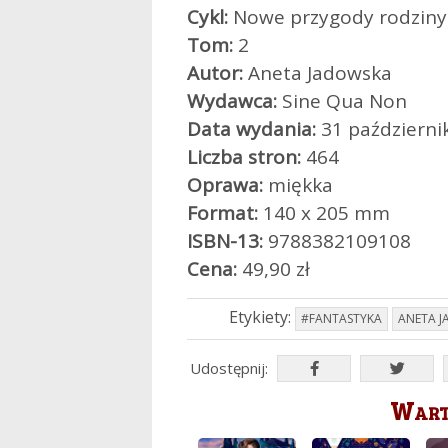
Cykl:
Nowe przygody rodziny
Tom:
2
Autor:
Aneta Jadowska
Wydawca:
Sine Qua Non
Data wydania:
31 październi
Liczba stron:
464
Oprawa:
miękka
Format:
140 x 205 mm
ISBN-13:
9788382109108
Cena:
49,90 zł
Etykiety:
#FANTASTYKA
ANETA 
Udostępnij:
Warto