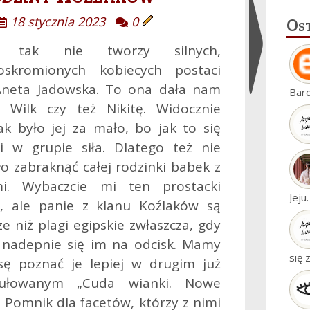
Os
18 stycznia 2023
0
t tak nie tworzy silnych,
oskromionych kobiecych postaci
Ukryj
Aneta Jadowska. To ona dała nam
Bar
widgety
 Wilk czy też Nikitę. Widocznie
ak było jej za mało, bo jak to się
 w grupie siła. Dlatego też nie
o zabraknąć całej rodzinki babek z
mi. Wybaczcie mi ten prostacki
Jeju
k, ale panie z klanu Koźlaków są
ze niż plagi egipskie zwłaszcza, gdy
 nadepnie się im na odcisk. Mamy
się 
sę poznać je lepiej w drugim już
tułowanym „Cuda wianki. Nowe
 Pomnik dla facetów, którzy z nimi