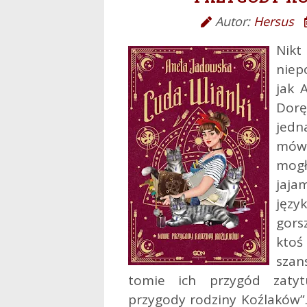
Autor:
Hersus
Nik
niep
jak 
Dorę
jedn
mówi
mogł
jaja
języ
gors
ktoś
szan
tomie ich przygód zaty
przygody rodziny Koźlaków”.