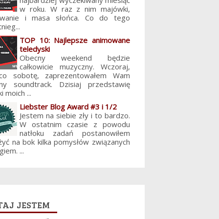
najbardziej wyczekiwany miesiąc
w roku. W raz z nim majówki,
lowanie i masa słońca. Co do tego
nieg...
TOP 10: Najlepsze animowane
teledyski
Obecny weekend będzie
całkowicie muzyczny. Wczoraj,
 co sobotę, zaprezentowałem Wam
jny soundtrack. Dzisiaj przedstawię
i moich ...
Liebster Blog Award #3 i 1/2
Jestem na siebie zły i to bardzo.
W ostatnim czasie z powodu
natłoku zadań postanowiłem
żyć na bok kilka pomysłów związanych
giem. ...
aj jestem