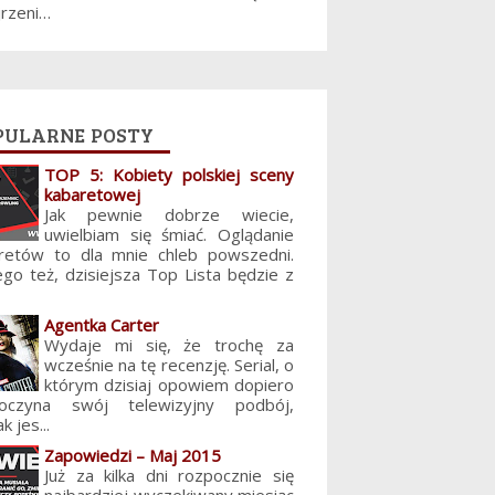
jrzeni…
pularne posty
TOP 5: Kobiety polskiej sceny
kabaretowej
Jak pewnie dobrze wiecie,
uwielbiam się śmiać. Oglądanie
retów to dla mnie chleb powszedni.
ego też, dzisiejsza Top Lista będzie z
Agentka Carter
Wydaje mi się, że trochę za
wcześnie na tę recenzję. Serial, o
którym dzisiaj opowiem dopiero
poczyna swój telewizyjny podbój,
k jes...
Zapowiedzi – Maj 2015
Już za kilka dni rozpocznie się