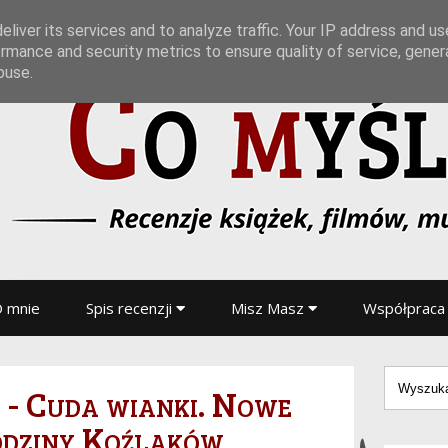
liver its services and to analyze traffic. Your IP address and u
rmance and security metrics to ensure quality of service, gene
buse.
 mnie
Spis recenzji
Misz Masz
Współpraca
- Cuda wianki. Nowe
odziny Koźlaków