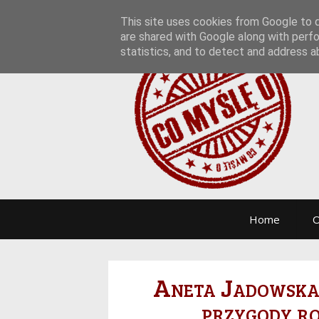
This site uses cookies from Google to de
are shared with Google along with perfo
statistics, and to detect and address a
Home
O
Aneta Jadowska 
przygody r