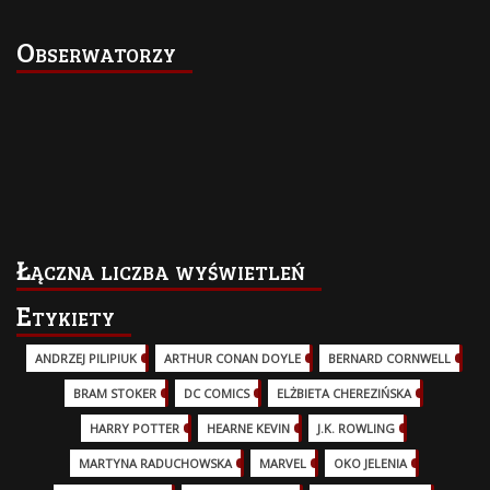
Obserwatorzy
Łączna liczba wyświetleń
Etykiety
ANDRZEJ PILIPIUK
(29)
ARTHUR CONAN DOYLE
(2)
BERNARD CORNWELL
(3)
BRAM STOKER
(1)
DC COMICS
(17)
ELŻBIETA CHEREZIŃSKA
(2)
HARRY POTTER
(13)
HEARNE KEVIN
(3)
J.K. ROWLING
(5)
MARTYNA RADUCHOWSKA
(2)
MARVEL
(32)
OKO JELENIA
(7)