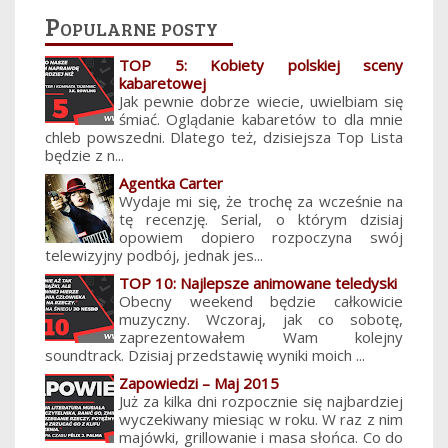
Popularne posty
TOP 5: Kobiety polskiej sceny
kabaretowej
Jak pewnie dobrze wiecie, uwielbiam się
śmiać. Oglądanie kabaretów to dla mnie
chleb powszedni. Dlatego też, dzisiejsza Top Lista
będzie z n...
Agentka Carter
Wydaje mi się, że trochę za wcześnie na
tę recenzję. Serial, o którym dzisiaj
opowiem dopiero rozpoczyna swój
telewizyjny podbój, jednak jes...
TOP 10: Najlepsze animowane teledyski
Obecny weekend będzie całkowicie
muzyczny. Wczoraj, jak co sobotę,
zaprezentowałem Wam kolejny
soundtrack. Dzisiaj przedstawię wyniki moich ...
Zapowiedzi – Maj 2015
Już za kilka dni rozpocznie się najbardziej
wyczekiwany miesiąc w roku. W raz z nim
majówki, grillowanie i masa słońca. Co do