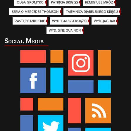
OLGA GROMYKO
(5)
PATRICIA BRIGGS
(12)
REMIGIUSZ MRÓZ
(5)
SERIA O MERCEDES THOMSON
(11)
TAJEMNICA DIABELSKIEGO KRĘGU
(3)
ZASTĘPY ANIELSKIE
(6)
WYD. GALERIA KSIĄŻKI
(6)
WYD. JAGUAR
(18)
WYD. SINE QUA NON
(45)
Social Media