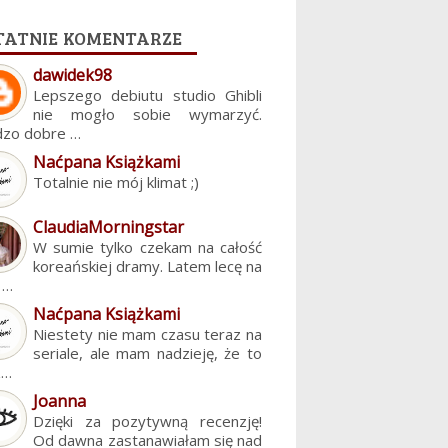
tatnie komentarze
dawidek98
Lepszego debiutu studio Ghibli
nie mogło sobie wymarzyć.
dzo dobre …
Naćpana Książkami
Totalnie nie mój klimat ;)
ClaudiaMorningstar
W sumie tylko czekam na całość
koreańskiej dramy. Latem lecę na
. …
Naćpana Książkami
Niestety nie mam czasu teraz na
seriale, ale mam nadzieję, że to
z…
Joanna
Dzięki za pozytywną recenzję!
Od dawna zastanawiałam się nad