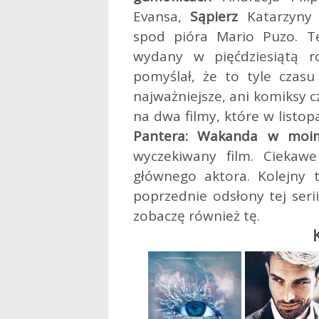
Evansa,
Sąpierz
Katarzyny 
spod pióra Mario Puzo. Te
wydany w pięćdziesiątą r
pomyślał, że to tyle czasu
najważniejsze, ani komiksy cz
na dwa filmy, które w listop
Pantera: Wakanda w moi
wyczekiwany film. Ciekawe
głównego aktora. Kolejny 
poprzednie odsłony tej seri
zobaczę również tę.