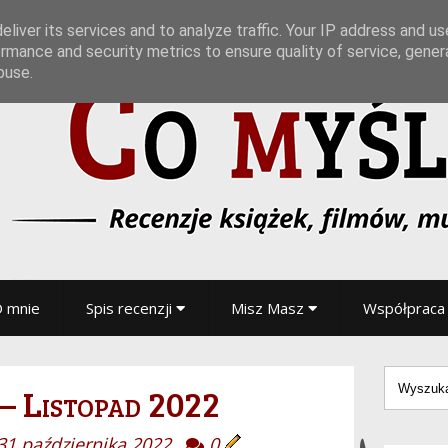
liver its services and to analyze traffic. Your IP address and u
rmance and security metrics to ensure quality of service, gene
buse.
 mnie
Spis recenzji
Misz Masz
Współpraca
– Listopad 2022
31 października 2022
0