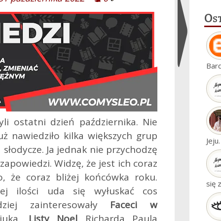
Os
Ukryj
Bar
widgety
li ostatni dzień października. Nie
ż nawiedziło kilka większych grup
Jeju
słodycze. Ja jednak nie przychodzę
 zapowiedzi. Widzę, że jest ich coraz
, że coraz bliżej końcówka roku.
się 
ej ilości uda się wyłuskać cos
dziej zainteresowały
Faceci w
piuka,
Listy Noel
Richarda Paula