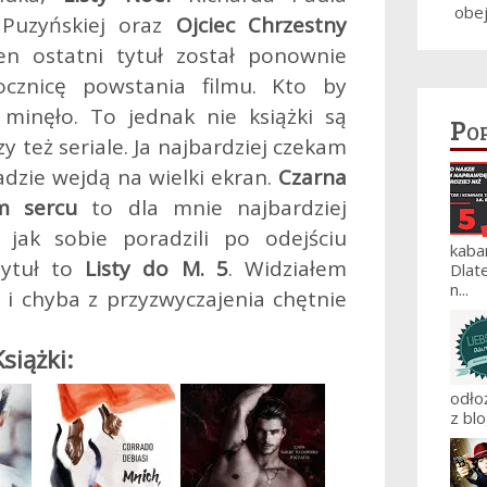
obe
Puzyńskiej oraz
Ojciec Chrzestny
n ostatni tytuł został ponownie
ocznicę powstania filmu. Kto by
 minęło. To jednak nie książki są
Po
y też seriale. Ja najbardziej czekam
adzie wejdą na wielki ekran.
Czarna
m sercu
to dla mnie najbardziej
 jak sobie poradzili po odejściu
kaba
tytuł to
Listy do M. 5
. Widziałem
Dlat
n...
i i chyba z przyzwyczajenia chętnie
Książki:
odło
z blo