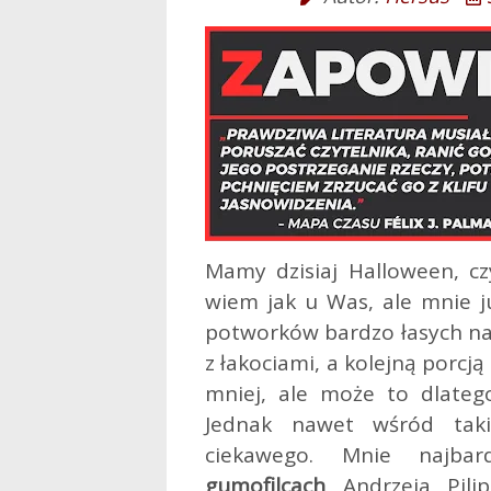
Mamy dzisiaj Halloween, czy
wiem jak u Was, ale mnie ju
potworków bardzo łasych na 
z łakociami, a kolejną porcją
mniej, ale może to dlatego
Jednak nawet wśród taki
ciekawego. Mnie najbar
gumofilcach
Andrzeja Pili