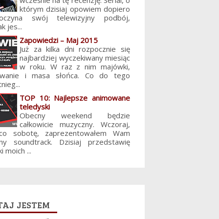
wcześnie na tę recenzję. Serial, o
którym dzisiaj opowiem dopiero
poczyna swój telewizyjny podbój,
k jes...
Zapowiedzi – Maj 2015
Już za kilka dni rozpocznie się
najbardziej wyczekiwany miesiąc
w roku. W raz z nim majówki,
lowanie i masa słońca. Co do tego
nieg...
TOP 10: Najlepsze animowane
teledyski
Obecny weekend będzie
całkowicie muzyczny. Wczoraj,
 co sobotę, zaprezentowałem Wam
jny soundtrack. Dzisiaj przedstawię
i moich ...
aj jestem