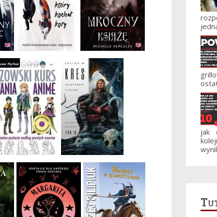
roz
jedna
gril
ostat
jak
kole
wynik
Tut