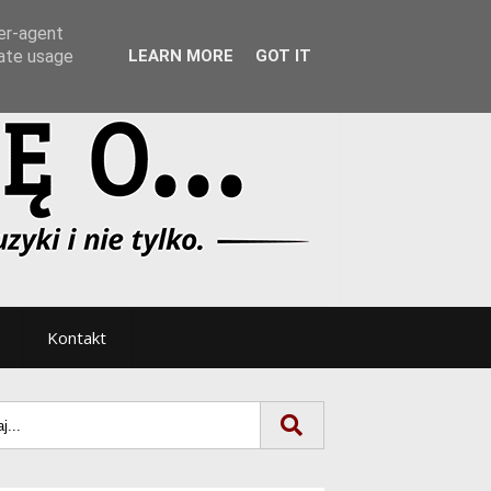
Tryb noc/dzień
ser-agent
rate usage
LEARN MORE
GOT IT
Kontakt