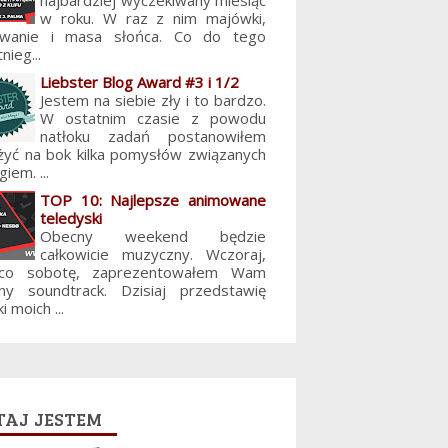
najbardziej wyczekiwany miesiąc
w roku. W raz z nim majówki,
lowanie i masa słońca. Co do tego
nieg...
Liebster Blog Award #3 i 1/2
Jestem na siebie zły i to bardzo.
W ostatnim czasie z powodu
natłoku zadań postanowiłem
żyć na bok kilka pomysłów związanych
giem. ...
TOP 10: Najlepsze animowane
teledyski
Obecny weekend będzie
całkowicie muzyczny. Wczoraj,
 co sobotę, zaprezentowałem Wam
jny soundtrack. Dzisiaj przedstawię
i moich ...
aj jestem