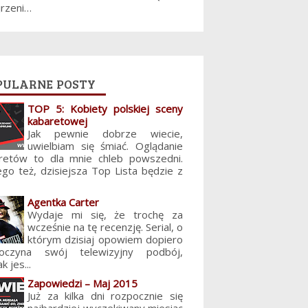
jrzeni…
pularne posty
TOP 5: Kobiety polskiej sceny
kabaretowej
Jak pewnie dobrze wiecie,
uwielbiam się śmiać. Oglądanie
retów to dla mnie chleb powszedni.
ego też, dzisiejsza Top Lista będzie z
Agentka Carter
Wydaje mi się, że trochę za
wcześnie na tę recenzję. Serial, o
którym dzisiaj opowiem dopiero
poczyna swój telewizyjny podbój,
k jes...
Zapowiedzi – Maj 2015
Już za kilka dni rozpocznie się