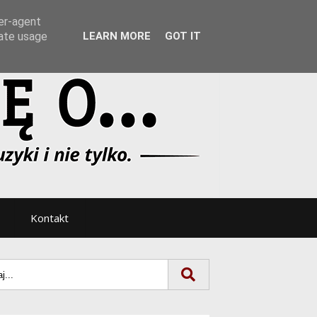
Tryb noc/dzień
ser-agent
rate usage
LEARN MORE
GOT IT
Kontakt