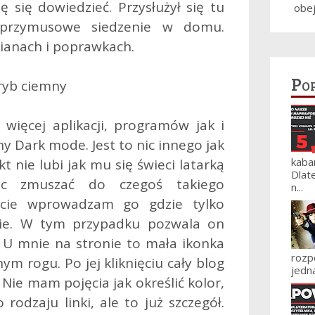
ę się dowiedzieć. Przysłużył się tu
obe
 przymusowe siedzenie w domu.
ianach i poprawkach.
Po
yb ciemny
 więcej aplikacji, programów jak i
y Dark mode. Jest to nic innego jak
kaba
t nie lubi jak mu się świeci latarką
Dlat
ec zmuszać do czegoś takiego
n...
ście wprowadzam go gdzie tylko
nie. W tym przypadku pozwala on
 U mnie na stronie to mała ikonka
roz
 rogu. Po jej kliknięciu cały blog
jedna
 Nie mam pojęcia jak określić kolor,
rodzaju linki, ale to już szczegół.