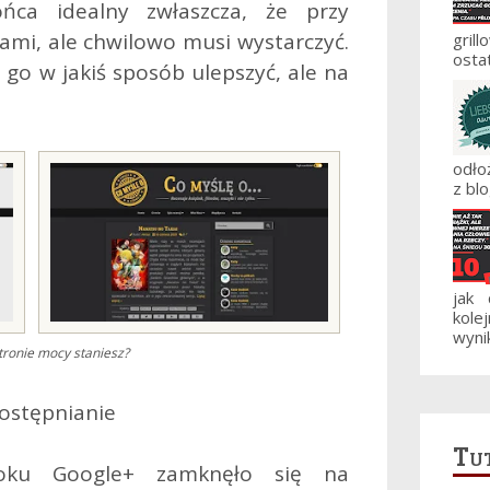
ńca idealny zwłaszcza, że przy
mi, ale chwilowo musi wystarczyć.
gril
ostat
go w jakiś sposób ulepszyć, ale na
odło
z blo
jak
kole
wynik
stronie mocy staniesz?
stępnianie
Tut
oku Google+ zamknęło się na