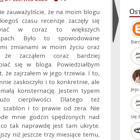
Os
e zauważyliście, że na moim blogu
kiegoś czasu recenzje zaczęły się
awiać w coraz to większych
ępach. Było to spowodowane
Ukryj
Bar
ymi zmianami w moim życiu oraz
widgety
 że zacząłem coraz bardziej
ębiać się w bloga. Powiedziałbym
, że zajrzałem w jego trzewia.
I to,
nie zaskoczyło i to konkretnie, ale
Jeju
małą konsternację. Jestem typem
żo cierpliwości. Dlatego też
szablon i to prawie od zera. Nie
ode mnie godzin spędzonych nad
się 
co tak naprawdę jest tam ukryte.
szy niż jeszcze trzy miesiące temu,