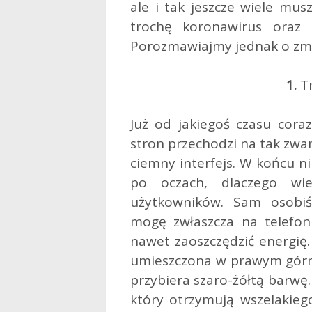
ale i tak jeszcze wiele musz
trochę koronawirus oraz
Porozmawiajmy jednak o zm
1.
Tr
Już od jakiegoś czasu coraz
stron przechodzi na tak zwan
ciemny interfejs. W końcu nik
po oczach, dlaczego wi
użytkowników. Sam osobi
mogę zwłaszcza na telefo
nawet zaoszczędzić energię.
umieszczona w prawym górnym
przybiera szaro-żółtą barwę.
który otrzymują wszelakiego 