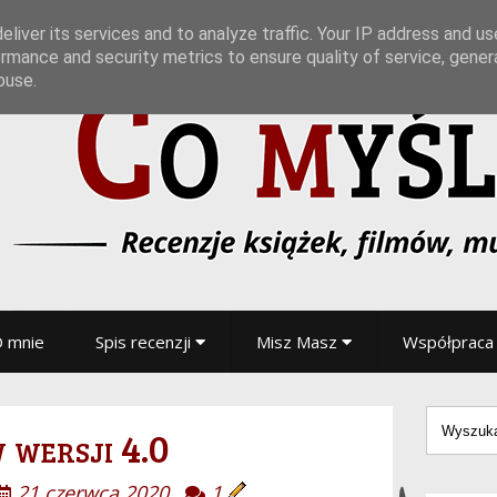
liver its services and to analyze traffic. Your IP address and u
rmance and security metrics to ensure quality of service, gene
buse.
 mnie
Spis recenzji
Misz Masz
Współpraca
 wersji 4.0
21 czerwca 2020
1