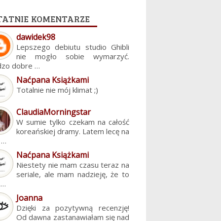
tatnie komentarze
dawidek98
Lepszego debiutu studio Ghibli
nie mogło sobie wymarzyć.
dzo dobre …
Naćpana Książkami
Totalnie nie mój klimat ;)
ClaudiaMorningstar
W sumie tylko czekam na całość
koreańskiej dramy. Latem lecę na
. …
Naćpana Książkami
Niestety nie mam czasu teraz na
seriale, ale mam nadzieję, że to
z…
Joanna
Dzięki za pozytywną recenzję!
Od dawna zastanawiałam się nad