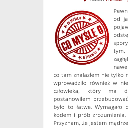
Pewni
od ja
poj
odst
spor
tym,
zagł
nawet
co tam znalazłem nie tylko m
wprowadziło również w nie
człowieka, który ma du
postanowiłem przebudować 
było to łatwe. Wymagało 
kodem i prób zrozumienia, 
Przyznam, że jestem mądrzej