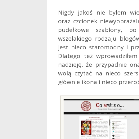
Nigdy jakoś nie byłem wie
oraz czcionek niewyobrażal
pudełkowe szablony, bo
wszelakiego rodzaju blogó
jest nieco staromodny i prz
Dlatego też wprowadziłem
nadzieję, że przypadnie on
wolą czytać na nieco szersz
głównie ikona i nieco przero