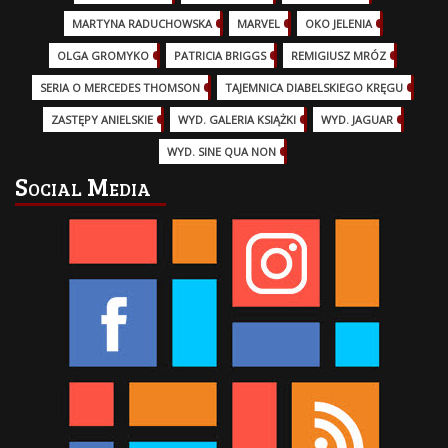
MARTYNA RADUCHOWSKA
(2)
MARVEL
(32)
OKO JELENIA
(7)
OLGA GROMYKO
(5)
PATRICIA BRIGGS
(12)
REMIGIUSZ MRÓZ
(5)
SERIA O MERCEDES THOMSON
(11)
TAJEMNICA DIABELSKIEGO KRĘGU
(3)
ZASTĘPY ANIELSKIE
(6)
WYD. GALERIA KSIĄŻKI
(6)
WYD. JAGUAR
(18)
WYD. SINE QUA NON
(45)
Social Media