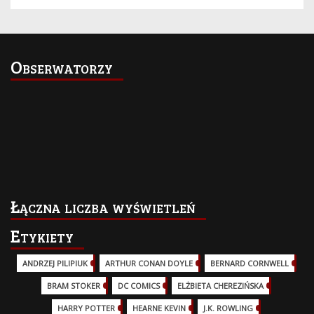
Obserwatorzy
Łączna liczba wyświetleń
Etykiety
ANDRZEJ PILIPIUK
(29)
ARTHUR CONAN DOYLE
(2)
BERNARD CORNWELL
(3)
BRAM STOKER
(1)
DC COMICS
(17)
ELŻBIETA CHEREZIŃSKA
(2)
HARRY POTTER
(13)
HEARNE KEVIN
(3)
J.K. ROWLING
(5)