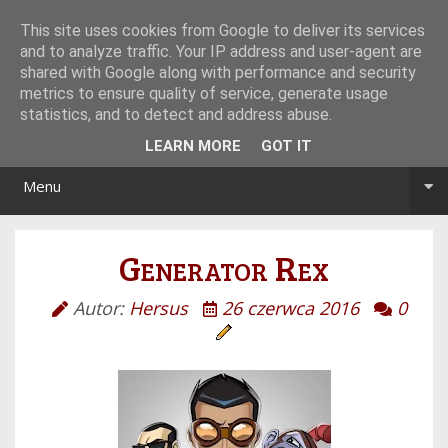
Tryb noc/dzień
This site uses cookies from Google to deliver its services
and to analyze traffic. Your IP address and user-agent are
shared with Google along with performance and security
metrics to ensure quality of service, generate usage
statistics, and to detect and address abuse.
LEARN MORE
GOT IT
Menu
Generator Rex
Autor:
Hersus
26 czerwca 2016
0