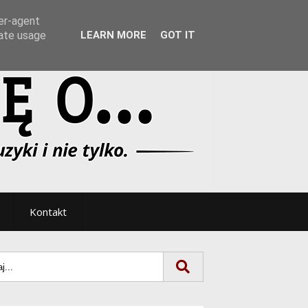
Tryb noc/dzień
ser-agent
rate usage
LEARN MORE
GOT IT
Kontakt