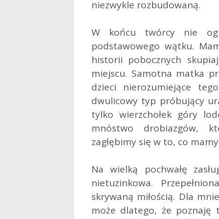
niezwykle rozbudowaną.
W końcu twórcy nie ogr
podstawowego wątku. Mamy
historii pobocznych skupi
miejscu. Samotna matka pr
dzieci nierozumiejące teg
dwulicowy typ próbujący ura
tylko wierzchołek góry lo
mnóstwo drobiazgów, kt
zagłębimy się w to, co mamy
Na wielką pochwałę zasług
nietuzinkowa. Przepełnio
skrywaną miłością. Dla mnie
może dlatego, że poznaję t