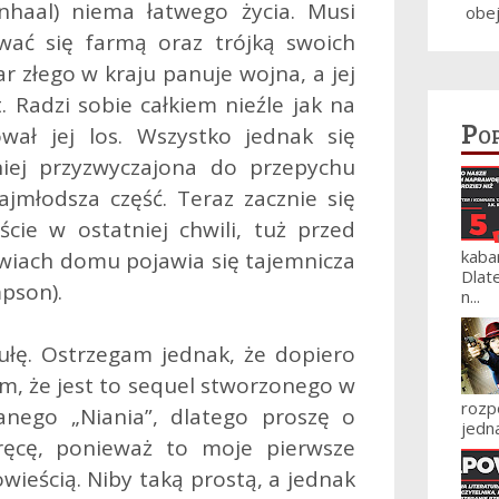
nhaal) niema łatwego życia. Musi
obe
wać się farmą oraz trójką swoich
r złego w kraju panuje wojna, a jej
. Radzi sobie całkiem nieźle jak na
Po
ował jej los. Wszystko jednak się
niej przyzwyczajona do przepychu
najmłodsza część. Teraz zacznie się
cie w ostatniej chwili, tuż przed
kaba
iach domu pojawia się tajemnicza
Dlat
pson).
n...
abułę. Ostrzegam jednak, że dopiero
em, że jest to sequel stworzonego w
roz
anego „Niania”, dlatego proszę o
jedna
kręcę, ponieważ to moje pierwsze
wieścią. Niby taką prostą, a jednak