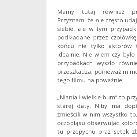
Mamy tutaj również prz
Przyznam, że nie często uda
siebie, ale w tym przypadku
podkładane przez czołówkę 
końcu nie tylko aktorów t
idealnie. Nie wiem czy było
przypadkach wyszło równi
przeszkadza, ponieważ mimo 
tego filmu na poważnie.
„Niania i wielkie bum” to pr
starej daty. Niby ma dop
zmieścili w nim wszystko to
oczopląsu obserwując koloro
tu przepychu oraz setek z