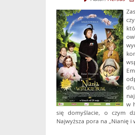
Za
czy
kt
ow
wy
kom
ws
E
od
dr
na
w h
się domyślacie, o czym dzi
Najwyższa pora na „Nianię i 