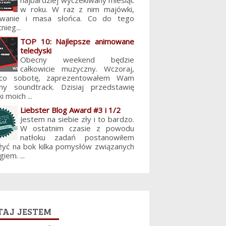
najbardziej wyczekiwany miesiąc
w roku. W raz z nim majówki,
lowanie i masa słońca. Co do tego
nieg...
TOP 10: Najlepsze animowane
teledyski
Obecny weekend będzie
całkowicie muzyczny. Wczoraj,
 co sobotę, zaprezentowałem Wam
jny soundtrack. Dzisiaj przedstawię
i moich ...
Liebster Blog Award #3 i 1/2
Jestem na siebie zły i to bardzo.
W ostatnim czasie z powodu
natłoku zadań postanowiłem
żyć na bok kilka pomysłów związanych
giem. ...
aj jestem