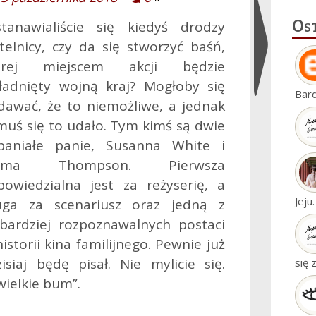
Os
stanawialiście się kiedyś drodzy
telnicy, czy da się stworzyć baśń,
órej miejscem akcji będzie
ładnięty wojną kraj? Mogłoby się
Ukryj
Bar
dawać, że to niemożliwe, a jednak
widgety
uś się to udało. Tym kimś są dwie
paniałe panie, Susanna White i
mma Thompson. Pierwsza
powiedzialna jest za reżyserię, a
Jeju
uga za scenariusz oraz jedną z
jbardziej rozpoznawalnych postaci
istorii kina familijnego. Pewnie już
siaj będę pisał.
Nie mylicie się.
się 
wielkie bum”.