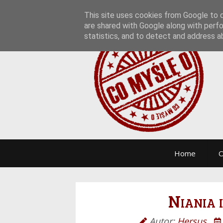
This site uses cookies from Google to de
are shared with Google along with perfo
statistics, and to detect and address a
Home
O
Niania 
Autor:
Hersus