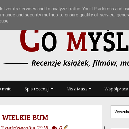
liver its services and to analyze traffic. Your IP address and u
rmance and security metrics to ensure quality of service, gene
buse.
 mnie
Spis recenzji
Misz Masz
Współpraca
i wielkie bum
3 października 2018
0