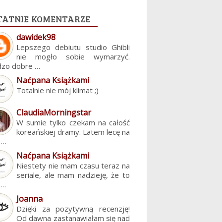
tatnie komentarze
dawidek98
Lepszego debiutu studio Ghibli
nie mogło sobie wymarzyć.
dzo dobre …
Naćpana Książkami
Totalnie nie mój klimat ;)
ClaudiaMorningstar
W sumie tylko czekam na całość
koreańskiej dramy. Latem lecę na
. …
Naćpana Książkami
Niestety nie mam czasu teraz na
seriale, ale mam nadzieję, że to
z…
Joanna
Dzięki za pozytywną recenzję!
Od dawna zastanawiałam się nad