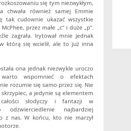
rozkoszowaniu się tym niezwykłym,
ka chwała również samej Emmie
ę tak cudownie ukazać wszystkie
McPhee, przez małe „c” i duże „p”.
źle zagrała. Irytował mnie jednak
w którą się wcielił, ale to już inna
Została ona jednak niezwykle uroczo
 warto wspomnieć o efektach
nie rozumie się samo przez się. Nie
 skrzypiec, a jedynie są elementem
ałości słodyczy i fantazji w
o odzwierciedlenie najbardziej
 z nas. W końcu, kto nie marzył
motorze.