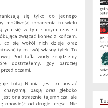
gril
ostat
aniczają się tylko do jednego
 możliwość zobaczenia tu wielu
ających się w tym samym czasie i
óbująca związać koniec z końcem,
jak
kole
o, co się wokół nich dzieje oraz
wynik
tować tylko swój własny tyłek. To
dowej. Pod tafla wody znajdziemy
óre dostrzeżemy, gdy bardziej
 przed oczami.
odło
z blo
uje tutaj Niania. Jest to postać
na charyzmą, pasją oraz głęboko
 jest ona strasznie tajemnicza, ale
Tut
ę opowieść od drugiej części. Nie