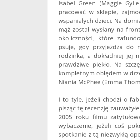
Isabel Green (Maggie Gylle
pracować w sklepie, zajmo
wspaniałych dzieci. Na domia
mąż został wysłany na front
okoliczności, które zafund
psuje, gdy przyjeżdża do 
rodzinka, a dokładniej jej 
prawdziwe piekło. Na szczęś
kompletnym obłędem w drzw
Niania McPhee (Emma Thom
I to tyle, jeżeli chodzi o f
pisząc tę recenzję zauważył
2005 roku filmu zatytułow
wybaczenie, jeżeli coś po
spotkanie z tą niezwykłą opo