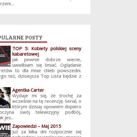
jrzeni…
pularne posty
TOP 5: Kobiety polskiej sceny
kabaretowej
Jak pewnie dobrze wiecie,
uwielbiam się śmiać. Oglądanie
retów to dla mnie chleb powszedni.
ego też, dzisiejsza Top Lista będzie z
Agentka Carter
Wydaje mi się, że trochę za
wcześnie na tę recenzję. Serial, o
którym dzisiaj opowiem dopiero
poczyna swój telewizyjny podbój,
k jes...
Zapowiedzi – Maj 2015
Już za kilka dni rozpocznie się