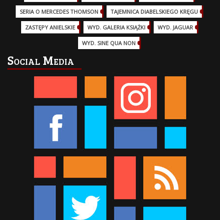
SERIA O MERCEDES THOMSON
(11)
TAJEMNICA DIABELSKIEGO KRĘGU
(3)
ZASTĘPY ANIELSKIE
(6)
WYD. GALERIA KSIĄŻKI
(6)
WYD. JAGUAR
(18)
WYD. SINE QUA NON
(45)
Social Media