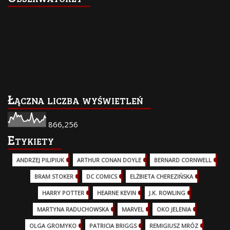
Łączna liczba wyświetleń
866,256
Etykiety
ANDRZEJ PILIPIUK
(29)
ARTHUR CONAN DOYLE
(2)
BERNARD CORNWELL
(3)
BRAM STOKER
(1)
DC COMICS
(17)
ELŻBIETA CHEREZIŃSKA
(2)
HARRY POTTER
(13)
HEARNE KEVIN
(3)
J.K. ROWLING
(5)
MARTYNA RADUCHOWSKA
(2)
MARVEL
(32)
OKO JELENIA
(7)
OLGA GROMYKO
(5)
PATRICIA BRIGGS
(12)
REMIGIUSZ MRÓZ
(5)