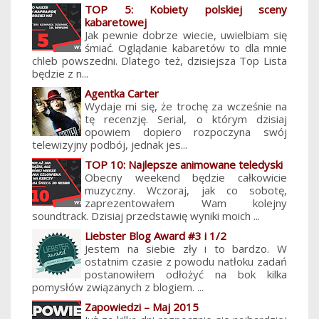
TOP 5: Kobiety polskiej sceny
kabaretowej
Jak pewnie dobrze wiecie, uwielbiam się
śmiać. Oglądanie kabaretów to dla mnie
chleb powszedni. Dlatego też, dzisiejsza Top Lista
będzie z n...
Agentka Carter
Wydaje mi się, że trochę za wcześnie na
tę recenzję. Serial, o którym dzisiaj
opowiem dopiero rozpoczyna swój
telewizyjny podbój, jednak jes...
TOP 10: Najlepsze animowane teledyski
Obecny weekend będzie całkowicie
muzyczny. Wczoraj, jak co sobotę,
zaprezentowałem Wam kolejny
soundtrack. Dzisiaj przedstawię wyniki moich ...
Liebster Blog Award #3 i 1/2
Jestem na siebie zły i to bardzo. W
ostatnim czasie z powodu natłoku zadań
postanowiłem odłożyć na bok kilka
pomysłów związanych z blogiem. ...
Zapowiedzi – Maj 2015