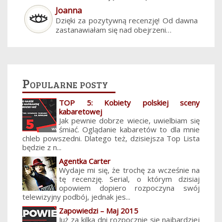
Joanna
Dzięki za pozytywną recenzję! Od dawna
zastanawiałam się nad obejrzeni…
Popularne posty
TOP 5: Kobiety polskiej sceny
kabaretowej
Jak pewnie dobrze wiecie, uwielbiam się
śmiać. Oglądanie kabaretów to dla mnie
chleb powszedni. Dlatego też, dzisiejsza Top Lista
będzie z n...
Agentka Carter
Wydaje mi się, że trochę za wcześnie na
tę recenzję. Serial, o którym dzisiaj
opowiem dopiero rozpoczyna swój
telewizyjny podbój, jednak jes...
Zapowiedzi – Maj 2015
Już za kilka dni rozpocznie się najbardziej