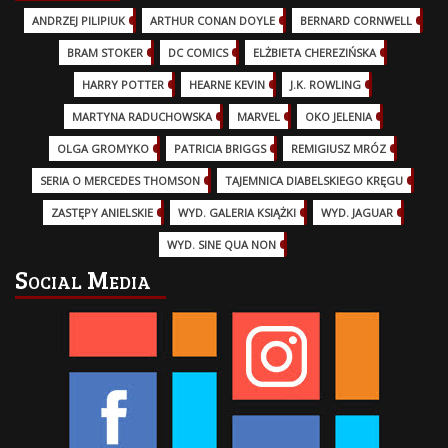
ANDRZEJ PILIPIUK
(29)
ARTHUR CONAN DOYLE
(2)
BERNARD CORNWELL
(3)
BRAM STOKER
(1)
DC COMICS
(17)
ELŻBIETA CHEREZIŃSKA
(2)
HARRY POTTER
(13)
HEARNE KEVIN
(3)
J.K. ROWLING
(5)
MARTYNA RADUCHOWSKA
(2)
MARVEL
(32)
OKO JELENIA
(7)
OLGA GROMYKO
(5)
PATRICIA BRIGGS
(12)
REMIGIUSZ MRÓZ
(5)
SERIA O MERCEDES THOMSON
(11)
TAJEMNICA DIABELSKIEGO KRĘGU
(3)
ZASTĘPY ANIELSKIE
(6)
WYD. GALERIA KSIĄŻKI
(6)
WYD. JAGUAR
(18)
WYD. SINE QUA NON
(45)
Social Media