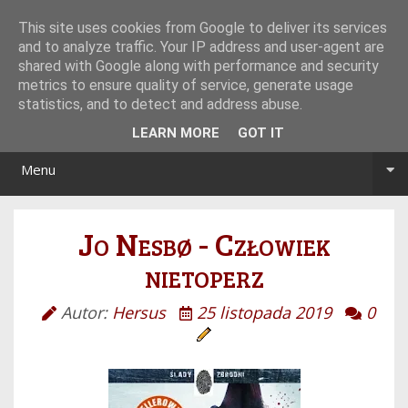
Tryb noc/dzień
This site uses cookies from Google to deliver its services
and to analyze traffic. Your IP address and user-agent are
shared with Google along with performance and security
metrics to ensure quality of service, generate usage
statistics, and to detect and address abuse.
LEARN MORE
GOT IT
Menu
Jo Nesbø - Człowiek
nietoperz
Autor:
Hersus
25 listopada 2019
0