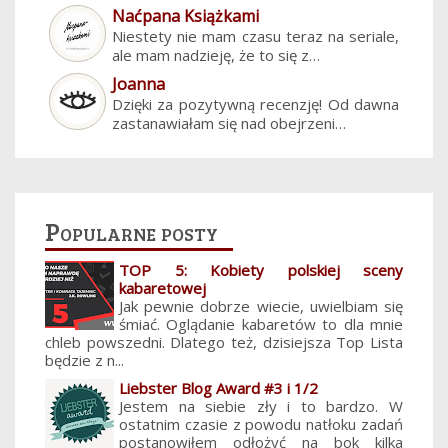
Naćpana Książkami
Niestety nie mam czasu teraz na seriale,
ale mam nadzieję, że to się z…
Joanna
Dzięki za pozytywną recenzję! Od dawna
zastanawiałam się nad obejrzeni…
Popularne posty
TOP 5: Kobiety polskiej sceny
kabaretowej
Jak pewnie dobrze wiecie, uwielbiam się
śmiać. Oglądanie kabaretów to dla mnie
chleb powszedni. Dlatego też, dzisiejsza Top Lista
będzie z n...
Liebster Blog Award #3 i 1/2
Jestem na siebie zły i to bardzo. W
ostatnim czasie z powodu natłoku zadań
postanowiłem odłożyć na bok kilka