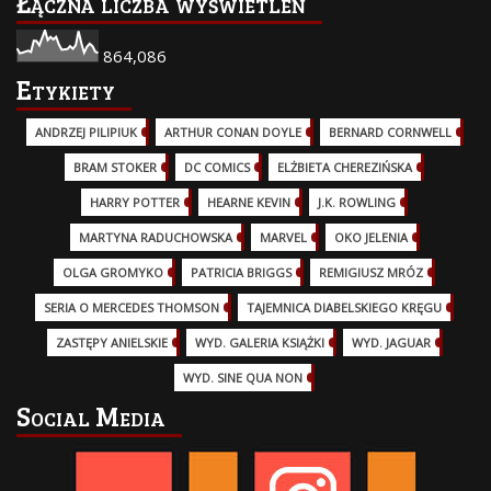
Łączna liczba wyświetleń
864,086
Etykiety
ANDRZEJ PILIPIUK
(29)
ARTHUR CONAN DOYLE
(2)
BERNARD CORNWELL
(3)
BRAM STOKER
(1)
DC COMICS
(17)
ELŻBIETA CHEREZIŃSKA
(2)
HARRY POTTER
(13)
HEARNE KEVIN
(3)
J.K. ROWLING
(5)
MARTYNA RADUCHOWSKA
(2)
MARVEL
(32)
OKO JELENIA
(7)
OLGA GROMYKO
(5)
PATRICIA BRIGGS
(12)
REMIGIUSZ MRÓZ
(5)
SERIA O MERCEDES THOMSON
(11)
TAJEMNICA DIABELSKIEGO KRĘGU
(3)
ZASTĘPY ANIELSKIE
(6)
WYD. GALERIA KSIĄŻKI
(6)
WYD. JAGUAR
(18)
WYD. SINE QUA NON
(45)
Social Media