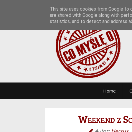
This site uses cookies from Google to de
are shared with Google along with perfo
statistics, and to detect and address a
Home
O
Weekend z S
Autor:
Hersus