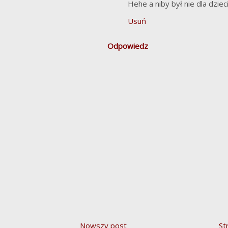
Hehe a niby był nie dla dzieci
Usuń
Odpowiedz
Nowszy post
St