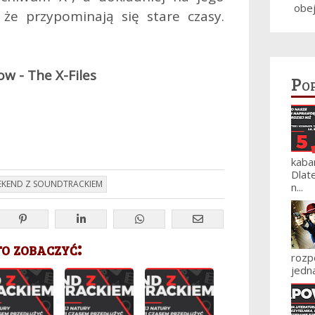
obe
 że przypominają się stare czasy.
w - The X-Files
Po
kaba
Dlat
EKEND Z SOUNDTRACKIEM
n...
 zobaczyć:
roz
jedna