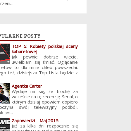
jrzeni…
pularne posty
TOP 5: Kobiety polskiej sceny
kabaretowej
Jak pewnie dobrze wiecie,
uwielbiam się śmiać. Oglądanie
retów to dla mnie chleb powszedni.
ego też, dzisiejsza Top Lista będzie z
Agentka Carter
Wydaje mi się, że trochę za
wcześnie na tę recenzję. Serial, o
którym dzisiaj opowiem dopiero
poczyna swój telewizyjny podbój,
k jes...
Zapowiedzi – Maj 2015
Już za kilka dni rozpocznie się