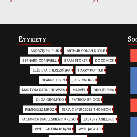
Etykiety
So
ANDRZEJ PILIPIUK
(29)
ARTHUR CONAN DOYLE
(2)
BERNARD CORNWELL
(3)
BRAM STOKER
(1)
DC COMICS
(17)
ELŻBIETA CHEREZIŃSKA
(2)
HARRY POTTER
(13)
HEARNE KEVIN
(3)
J.K. ROWLING
(5)
MARTYNA RADUCHOWSKA
(2)
MARVEL
(32)
OKO JELENIA
(7)
OLGA GROMYKO
(5)
PATRICIA BRIGGS
(12)
REMIGIUSZ MRÓZ
(5)
SERIA O MERCEDES THOMSON
(11)
TAJEMNICA DIABELSKIEGO KRĘGU
(3)
ZASTĘPY ANIELSKIE
(6)
WYD. GALERIA KSIĄŻKI
(6)
WYD. JAGUAR
(18)