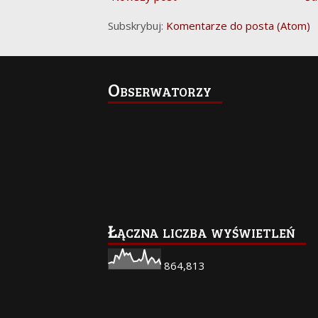
Subskrybuj:
Komentarze do posta (Atom)
Obserwatorzy
Łączna liczba wyświetleń
864,813