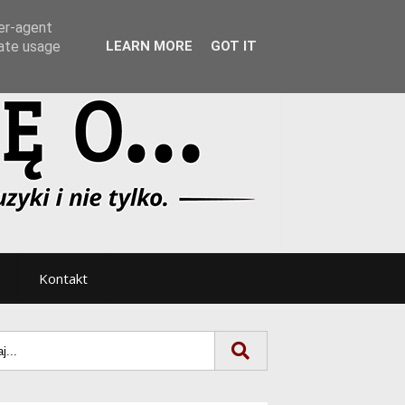
Tryb noc/dzień
ser-agent
rate usage
LEARN MORE
GOT IT
Kontakt