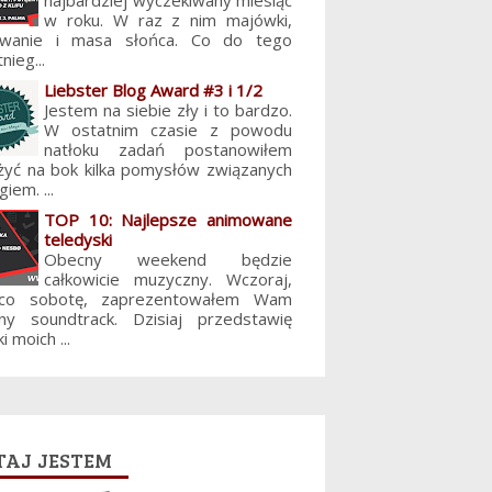
najbardziej wyczekiwany miesiąc
w roku. W raz z nim majówki,
lowanie i masa słońca. Co do tego
nieg...
Liebster Blog Award #3 i 1/2
Jestem na siebie zły i to bardzo.
W ostatnim czasie z powodu
natłoku zadań postanowiłem
żyć na bok kilka pomysłów związanych
giem. ...
TOP 10: Najlepsze animowane
teledyski
Obecny weekend będzie
całkowicie muzyczny. Wczoraj,
 co sobotę, zaprezentowałem Wam
jny soundtrack. Dzisiaj przedstawię
i moich ...
aj jestem