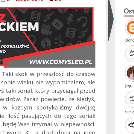
Os
Ukryj
Bar
widgety
 Taki skok w przeszłość do czasów
sobie wieku nie wypominałem, ale
Jeju
 taki serial, który przyciągał przed
 widzów.
Zaraz powiecie, że kiedyś,
ie w każdym spotykaliśmy dwójkę
się 
 ilość pasujących do tego seriali
nie będę Was trzymał w niepewności.
rchiwum X”, a dokładniej na jego