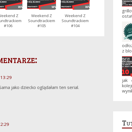
gril
eekend Z
Weekend Z
Weekend Z
ostat
undtrackiem
Soundtrackiem
Soundtrackiem
#106
#105
#104
odło
z blo
mentarze:
 13:29
jak
kole
 Sama jako dziecko oglądałam ten serial.
wynik
Tut
22:29