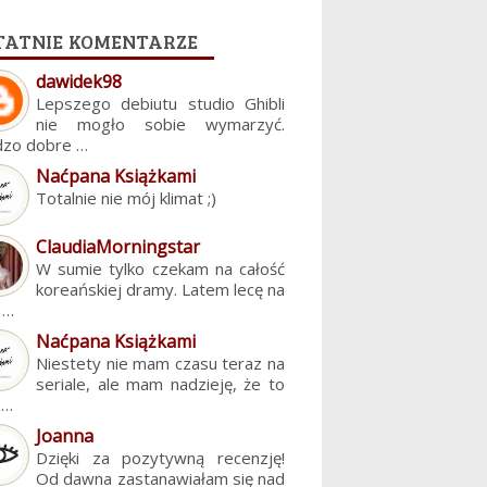
tatnie komentarze
dawidek98
Lepszego debiutu studio Ghibli
nie mogło sobie wymarzyć.
dzo dobre …
Naćpana Książkami
Totalnie nie mój klimat ;)
ClaudiaMorningstar
W sumie tylko czekam na całość
koreańskiej dramy. Latem lecę na
. …
Naćpana Książkami
Niestety nie mam czasu teraz na
seriale, ale mam nadzieję, że to
z…
Joanna
Dzięki za pozytywną recenzję!
Od dawna zastanawiałam się nad