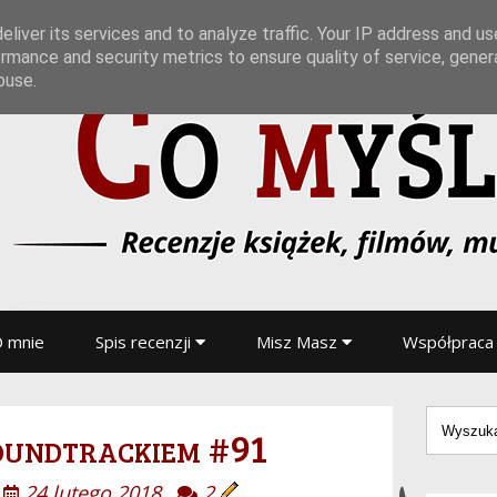
liver its services and to analyze traffic. Your IP address and u
rmance and security metrics to ensure quality of service, gene
buse.
 mnie
Spis recenzji
Misz Masz
Współpraca
oundtrackiem #91
24 lutego 2018
2