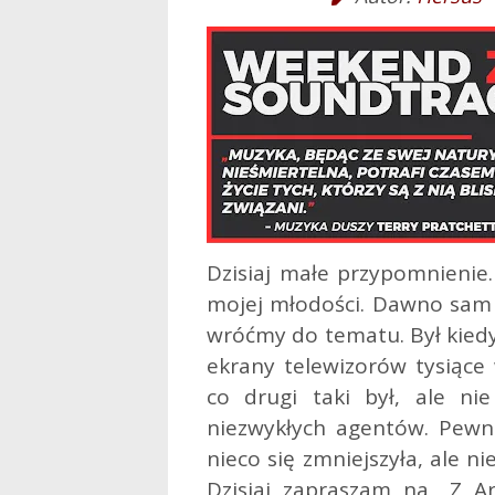
Dzisiaj małe przypomnienie.
mojej młodości. Dawno sam 
wróćmy do tematu. Był kiedyś
ekrany telewizorów tysiące
co drugi taki był, ale n
niezwykłych agentów. Pewnie
nieco się zmniejszyła, ale 
Dzisiaj zapraszam na „Z A