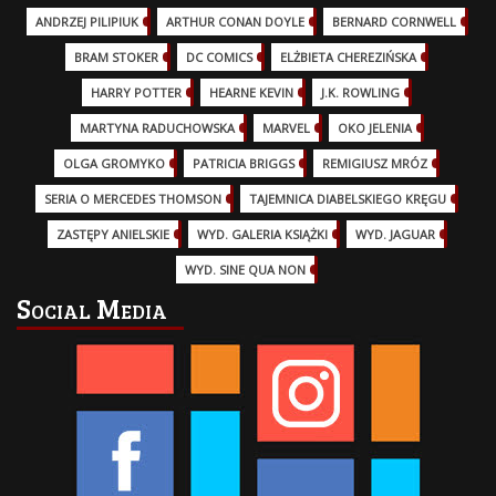
ANDRZEJ PILIPIUK
(29)
ARTHUR CONAN DOYLE
(2)
BERNARD CORNWELL
(3)
BRAM STOKER
(1)
DC COMICS
(17)
ELŻBIETA CHEREZIŃSKA
(2)
HARRY POTTER
(13)
HEARNE KEVIN
(3)
J.K. ROWLING
(5)
MARTYNA RADUCHOWSKA
(2)
MARVEL
(32)
OKO JELENIA
(7)
OLGA GROMYKO
(5)
PATRICIA BRIGGS
(12)
REMIGIUSZ MRÓZ
(5)
SERIA O MERCEDES THOMSON
(11)
TAJEMNICA DIABELSKIEGO KRĘGU
(3)
ZASTĘPY ANIELSKIE
(6)
WYD. GALERIA KSIĄŻKI
(6)
WYD. JAGUAR
(18)
WYD. SINE QUA NON
(45)
Social Media