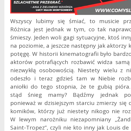
Wszyscy lubimy się śmiać, to musicie prz
Różnica jest jednak w tym, co tak napraw
śmieszy. Jeden woli gagi sytuacyjne, ktoś inn
na poziomie, a jeszcze następny jak aktorzy 
potęgę. W historii kinematografii było bardz
aktorów potrafiących rozbawić widza samą
niezwykłą osobowością.
Niestety wielu z ni
odeszło i teraz gdzieś tam w Niebie rozb
aniołki do tego stopnia, że te gubią pióra
stąd śnieg mamy? Bądźmy jednak pow
ponieważ w dzisiejszym starciu zmierzy się 
komików, którzy już niestety nikogo nie roz
W lewym narożniku niezapomniany „Żan
Saint-Tropez”, czyli nie kto inny jak Louis de