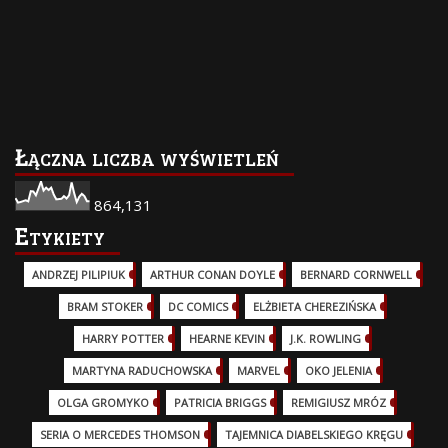
Łączna liczba wyświetleń
864,131
Etykiety
ANDRZEJ PILIPIUK
(29)
ARTHUR CONAN DOYLE
(2)
BERNARD CORNWELL
(3)
BRAM STOKER
(1)
DC COMICS
(17)
ELŻBIETA CHEREZIŃSKA
(2)
HARRY POTTER
(13)
HEARNE KEVIN
(3)
J.K. ROWLING
(5)
MARTYNA RADUCHOWSKA
(2)
MARVEL
(32)
OKO JELENIA
(7)
OLGA GROMYKO
(5)
PATRICIA BRIGGS
(12)
REMIGIUSZ MRÓZ
(5)
SERIA O MERCEDES THOMSON
(11)
TAJEMNICA DIABELSKIEGO KRĘGU
(3)