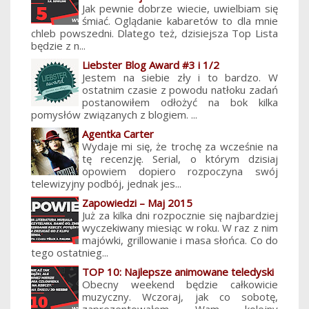
Jak pewnie dobrze wiecie, uwielbiam się
śmiać. Oglądanie kabaretów to dla mnie
chleb powszedni. Dlatego też, dzisiejsza Top Lista
będzie z n...
Liebster Blog Award #3 i 1/2
Jestem na siebie zły i to bardzo. W
ostatnim czasie z powodu natłoku zadań
postanowiłem odłożyć na bok kilka
pomysłów związanych z blogiem. ...
Agentka Carter
Wydaje mi się, że trochę za wcześnie na
tę recenzję. Serial, o którym dzisiaj
opowiem dopiero rozpoczyna swój
telewizyjny podbój, jednak jes...
Zapowiedzi – Maj 2015
Już za kilka dni rozpocznie się najbardziej
wyczekiwany miesiąc w roku. W raz z nim
majówki, grillowanie i masa słońca. Co do
tego ostatnieg...
TOP 10: Najlepsze animowane teledyski
Obecny weekend będzie całkowicie
muzyczny. Wczoraj, jak co sobotę,
zaprezentowałem Wam kolejny