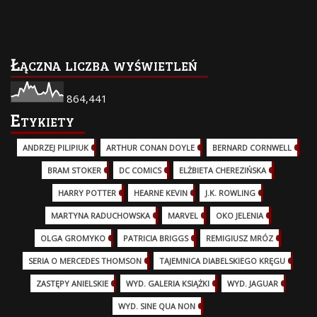
Łączna liczba wyświetleń
864,441
Etykiety
ANDRZEJ PILIPIUK
(29)
ARTHUR CONAN DOYLE
(2)
BERNARD CORNWELL
(3)
BRAM STOKER
(1)
DC COMICS
(17)
ELŻBIETA CHEREZIŃSKA
(2)
HARRY POTTER
(13)
HEARNE KEVIN
(3)
J.K. ROWLING
(5)
MARTYNA RADUCHOWSKA
(2)
MARVEL
(32)
OKO JELENIA
(7)
OLGA GROMYKO
(5)
PATRICIA BRIGGS
(12)
REMIGIUSZ MRÓZ
(5)
SERIA O MERCEDES THOMSON
(11)
TAJEMNICA DIABELSKIEGO KRĘGU
(3)
ZASTĘPY ANIELSKIE
(6)
WYD. GALERIA KSIĄŻKI
(6)
WYD. JAGUAR
(18)
WYD. SINE QUA NON
(45)