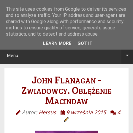
Tryb noc/dzień
This site uses cookies from Google to deliver its services
and to analyze traffic. Your IP address and user-agent are
shared with Google along with performance and security
metrics to ensure quality of service, generate usage
statistics, and to detect and address abuse.
LEARN MORE
GOT IT
Menu
John Flanagan -
Zwiadowcy. Oblężenie
Macindaw
Autor:
Hersus
9 września 2015
4