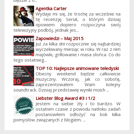
Agentka Carter
Wydaje mi się, że trochę za wcześnie na
tę recenzję. Serial, o którym dzisiaj
opowiem dopiero rozpoczyna swój
telewizyjny podbój, jednak jes...
Zapowiedzi – Maj 2015
Już za kilka dni rozpocznie się najbardziej
wyczekiwany miesiąc w roku. W raz z nim
majówki, grillowanie i masa słońca. Co do
tego ostatnieg...
TOP 10: Najlepsze animowane teledyski
Obecny weekend będzie całkowicie
muzyczny. Wczoraj, jak co sobotę,
zaprezentowałem Wam kolejny
soundtrack. Dzisiaj przedstawię wyniki moich ...
Liebster Blog Award #3 i 1/2
Jestem na siebie zły i to bardzo. W
ostatnim czasie z powodu natłoku zadań
postanowiłem odłożyć na bok kilka
pomysłów związanych z blogiem. ...