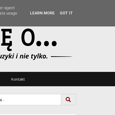
Tryb noc/dzień
ser-agent
rate usage
LEARN MORE
GOT IT
Kontakt