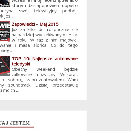
wcześnie na tę recenzję. Serial, o
którym dzisiaj opowiem dopiero
poczyna swój telewizyjny podbój,
k jes...
Zapowiedzi – Maj 2015
Już za kilka dni rozpocznie się
najbardziej wyczekiwany miesiąc
w roku. W raz z nim majówki,
lowanie i masa słońca. Co do tego
nieg...
TOP 10: Najlepsze animowane
teledyski
Obecny weekend będzie
całkowicie muzyczny. Wczoraj,
 co sobotę, zaprezentowałem Wam
jny soundtrack. Dzisiaj przedstawię
i moich ...
aj jestem