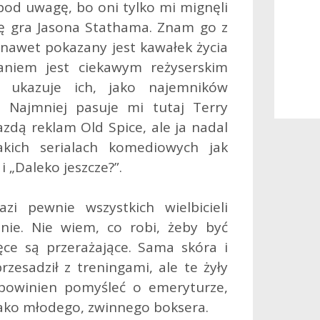
od uwagę, bo oni tylko mi mignęli
ę gra Jasona Stathama. Znam go z
e nawet pokazany jest kawałek życia
aniem jest ciekawym reżyserskim
 ukazuje ich, jako najemników
. Najmniej pasuje mi tutaj Terry
azdą reklam Old Spice, ale ja nadal
kich serialach komediowych jak
 „Daleko jeszcze?”.
i pewnie wszystkich wielbicieli
nie. Nie wiem, co robi, żeby być
ęce są przerażające. Sama skóra i
rzesadził z treningami, ale te żyły
powinien pomyśleć o emeryturze,
 jako młodego, zwinnego boksera.