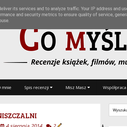
liver its services and to analyze traffic. Your IP address and u
rmance and security metrics to ensure quality of service, gene
buse.
 mnie
Spis recenzji
Misz Masz
Współpraca
niszczalni
4 sierpnia 2014
2