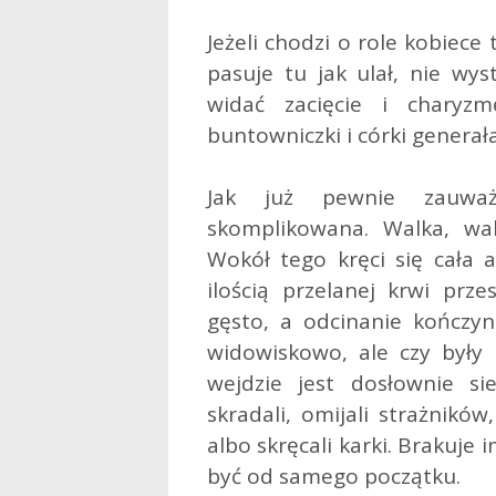
Jeżeli chodzi o role kobiece t
pasuje tu jak ulał, nie wys
widać zacięcie i charyzm
buntowniczki i córki generał
Jak już pewnie zauważy
skomplikowana. Walka, wal
Wokół tego kręci się cała a
ilością przelanej krwi prze
gęsto, a odcinanie kończy
widowiskowo, ale czy były 
wejdzie jest dosłownie si
skradali, omijali strażnikó
albo skręcali karki. Brakuje 
być od samego początku.