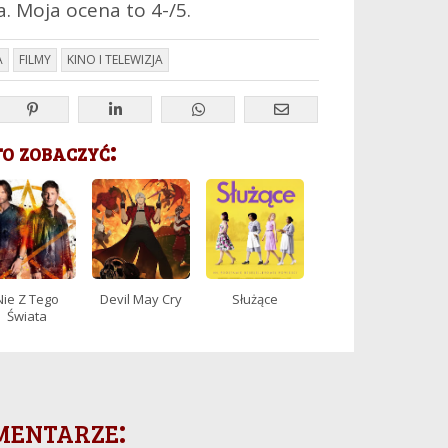
a. Moja ocena to 4-/5.
A
FILMY
KINO I TELEWIZJA
 zobaczyć:
Nie Z Tego
Devil May Cry
Służące
Świata
mentarze: