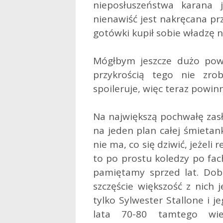
nieposłuszeństwa karana j
nienawiść jest nakręcana pr
gotówki kupił sobie władzę n
Mógłbym jeszcze dużo powi
przykrością tego nie zrob
spoileruje, więc teraz powi
Na największą pochwałę zasł
na jeden plan całej śmietank
nie ma, co się dziwić, jeżeli 
to po prostu koledzy po fac
pamiętamy sprzed lat. Dob
szczęście większość z nich 
tylko Sylwester Stallone i 
lata 70-80 tamtego wie