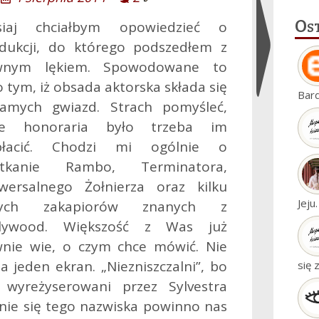
Os
isiaj chciałbym opowiedzieć o
dukcji, do którego podszedłem z
wnym lękiem. Spowodowane to
o tym, iż obsada aktorska składa się
Ukryj
Bar
amych gwiazd. Strach pomyśleć,
widgety
kie honoraria było trzeba im
płacić. Chodzi mi ogólnie o
otkanie Rambo, Terminatora,
wersalnego Żołnierza oraz kilku
Jeju
nych zakapiorów znanych z
llywood. Większość z Was już
nie wie, o czym chce mówić. Nie
na jeden ekran.
„Niezniszczalni”, bo
się 
wyreżyserowani przez Sylvestra
enie się tego nazwiska powinno nas