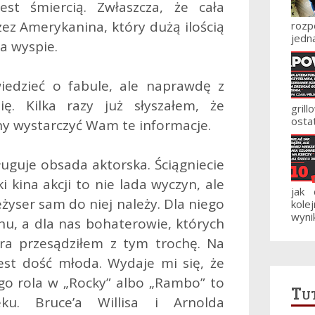
est śmiercią. Zwłaszcza, że cała
zez Amerykanina, który dużą ilością
roz
jedna
a wyspie.
edzieć o fabule, ale naprawdę z
ię. Kilka razy już słyszałem, że
gril
ostat
nny wystarczyć Wam te informacje.
uguje obsada aktorska. Ściągniecie
i kina akcji to nie lada wyczyn, ale
jak
reżyser sam do niej należy. Dla niego
kole
wynik
hu, a dla nas bohaterowie, których
ra przesądziłem z tym trochę. Na
jest dość młoda. Wydaje mi się, że
jego rola w „Rocky” albo „Rambo” to
Tut
ku. Bruce’a Willisa i Arnolda