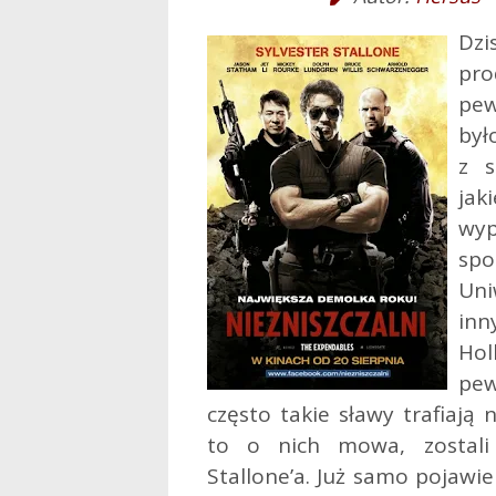
Dz
pro
pe
był
z s
ja
wy
sp
Uni
in
Ho
pew
często takie sławy trafiają 
to o nich mowa, zostali 
Stallone’a. Już samo pojawi