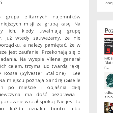
ń.
obe
to grupa elitarnych najemników
iejszych misji za grubą kasę. Na
Po
my ich, kiedy uwalniają grupę
w. Już wtedy zauważamy, że nie
porządku, a należy pamiętać, że w
ze jest zaufanie. Przekonają się o
kaba
adania. Na wyspie Vilena generał
Dlat
 ich celem, trzyma lud twardą ręką.
n...
Rossa (Sylvester Stallone) i Lee
Na miejscu poznają Sandrę (Giselle
ich po mieście i objaśnia całą
odło
Dziewczyna ma dość bezprawia i
z blo
 ponownie wrócił spokój. Nie jest to
 bo każda oznaka buntu albo