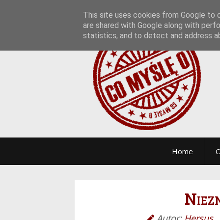
This site uses cookies from Google to de
are shared with Google along with perfo
statistics, and to detect and address a
Home
O
Niez
Autor:
Hersus