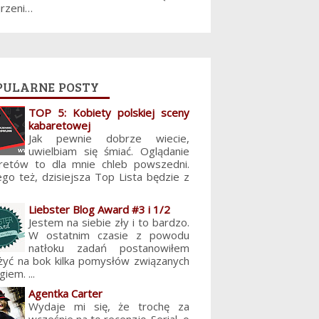
jrzeni…
pularne posty
TOP 5: Kobiety polskiej sceny
kabaretowej
Jak pewnie dobrze wiecie,
uwielbiam się śmiać. Oglądanie
retów to dla mnie chleb powszedni.
ego też, dzisiejsza Top Lista będzie z
Liebster Blog Award #3 i 1/2
Jestem na siebie zły i to bardzo.
W ostatnim czasie z powodu
natłoku zadań postanowiłem
żyć na bok kilka pomysłów związanych
giem. ...
Agentka Carter
Wydaje mi się, że trochę za