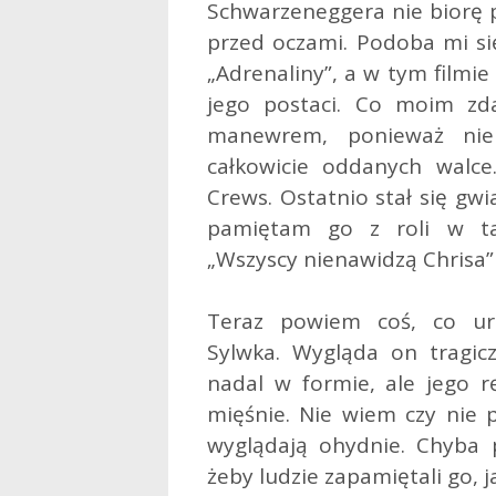
Schwarzeneggera nie biorę p
przed oczami. Podoba mi si
„Adrenaliny”, a w tym filmi
jego postaci. Co moim zd
manewrem, ponieważ nie
całkowicie oddanych walce
Crews. Ostatnio stał się gwi
pamiętam go z roli w ta
„Wszyscy nienawidzą Chrisa” i
Teraz powiem coś, co uraz
Sylwka. Wygląda on tragicz
nadal w formie, ale jego r
mięśnie. Nie wiem czy nie p
wyglądają ohydnie. Chyba 
żeby ludzie zapamiętali go,