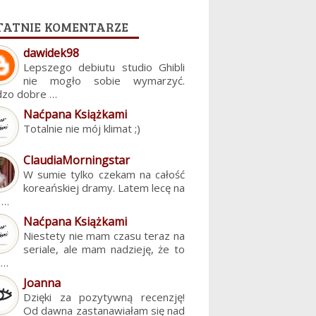
tatnie komentarze
dawidek98
Lepszego debiutu studio Ghibli
nie mogło sobie wymarzyć.
dzo dobre …
Naćpana Książkami
Totalnie nie mój klimat ;)
ClaudiaMorningstar
W sumie tylko czekam na całość
koreańskiej dramy. Latem lecę na
. …
Naćpana Książkami
Niestety nie mam czasu teraz na
seriale, ale mam nadzieję, że to
z…
Joanna
Dzięki za pozytywną recenzję!
Od dawna zastanawiałam się nad