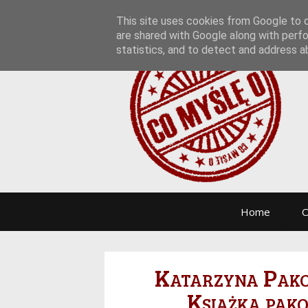
This site uses cookies from Google to de
are shared with Google along with perfo
statistics, and to detect and address a
Home
O
Katarzyna Pakos
Książka pako