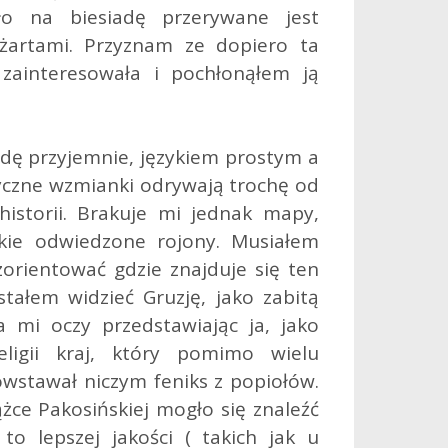
ało na biesiadę przerywane jest
żartami. Przyznam ze dopiero ta
zainteresowała i pochłonąłem ją
dę przyjemnie, językiem prostym a
yczne wzmianki odrywają trochę od
istorii. Brakuje mi jednak mapy,
tkie odwiedzone rojony. Musiałem
zorientować gdzie znajduje się ten
estałem widzieć Gruzję, jako zabitą
 mi oczy przedstawiając ja, jako
ligii kraj, który pomimo wielu
wstawał niczym feniks z popiołów.
żce Pakosińskiej mogło się znaleźć
to lepszej jakości ( takich jak u