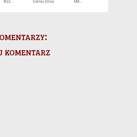
Róż...
Cieniu Dnia
Mił...
omentarzy:
j komentarz