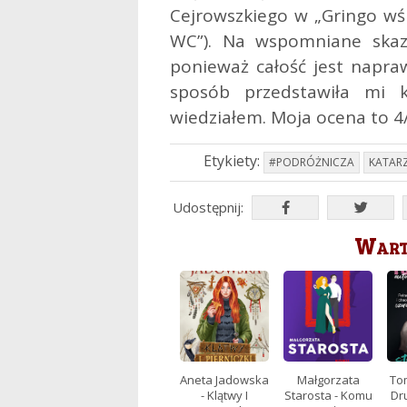
Cejrowszkiego w „Gringo wśr
WC”). Na wspomniane ska
ponieważ całość jest napra
sposób przedstawiła mi 
wiedziałem. Moja ocena to 4/
Etykiety:
#PODRÓŻNICZA
KATAR
Udostępnij:
Warto
Aneta Jadowska
Małgorzata
Tom
- Klątwy I
Starosta - Komu
Dru