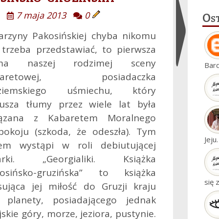
Os
7 maja 2013
0
arzyny Pakosińskiej chyba nikomu
 trzeba przedstawiać, to pierwsza
Ukryj
ma naszej rodzimej sceny
Bar
widgety
baretowej, posiadaczka
eziemskiego uśmiechu, który
usza tłumy przez wiele lat była
iązana z Kabaretem Moralnego
pokoju (szkoda, że odeszła). Tym
Jeju
em wystąpi w roli debiutującej
sarki. „Georgialiki. Książka
osińsko-gruzińska” to książka
się 
sująca jej miłość do Gruzji kraju
 planety, posiadającego jednak
skie góry, morze, jeziora, pustynie.