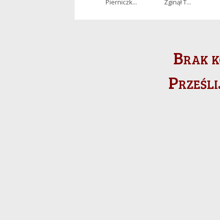
Pierniczk...
Zginął T...
Brak k
Prześli