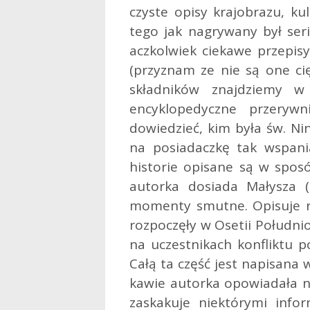
czyste opisy krajobrazu, k
tego jak nagrywany był seri
aczkolwiek ciekawe przepis
(przyznam ze nie są one ci
składników znajdziemy w
encyklopedyczne przeryw
dowiedzieć, kim była św. Nin
na posiadaczkę tak wspani
historie opisane są w spos
autorka dosiada Małysza (
momenty smutne. Opisuje ró
rozpoczęły w Osetii Południ
na uczestnikach konfliktu p
Całą ta część jest napisana 
kawie autorka opowiadała n
zaskakuje niektórymi info