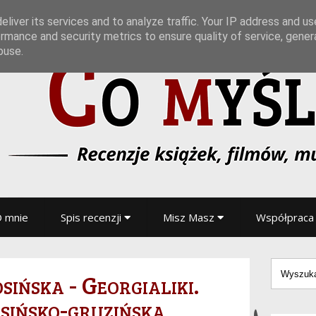
liver its services and to analyze traffic. Your IP address and u
rmance and security metrics to ensure quality of service, gene
buse.
 mnie
Spis recenzji
Misz Masz
Współpraca
ińska - Georgialiki.
sińsko-gruzińska