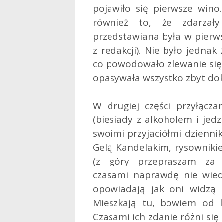
pojawiło się pierwsze win
również to, że zdarzał
przedstawiana była w pierwsz
z redakcji). Nie było jedna
co powodowało zlewanie się 
opasywała wszystko zbyt dok
W drugiej części przyłącz
(biesiady z alkoholem i jed
swoimi przyjaciółmi dzienni
Gelą Kandelakim, rysowniki
(z góry przepraszam za 
czasami naprawdę nie wiedz
opowiadają jak oni widzą G
Mieszkają tu, bowiem od la
Czasami ich zdanie różni się