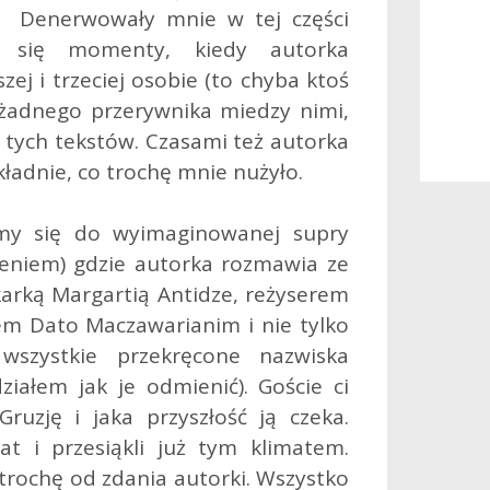
o. Denerwowały mnie w tej części
y się momenty, kiedy autorka
ej i trzeciej osobie (to chyba ktoś
k żadnego przerywnika miedzy nimi,
tych tekstów. Czasami też autorka
ładnie, co trochę mnie nużyło.
amy się do wyimaginowanej supry
zeniem) gdzie autorka rozmawia ze
karką Margartią Antidze, reżyserem
em Dato Maczawarianim i nie tylko
wszystkie przekręcone nazwiska
iałem jak je odmienić). Goście ci
ruzję i jaka przyszłość ją czeka.
t i przesiąkli już tym klimatem.
 trochę od zdania autorki. Wszystko