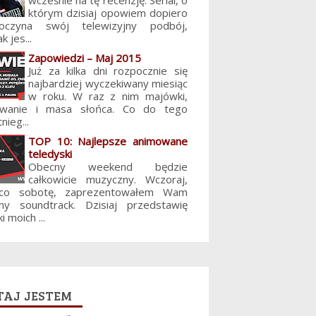
wcześnie na tę recenzję. Serial, o
którym dzisiaj opowiem dopiero
poczyna swój telewizyjny podbój,
k jes...
Zapowiedzi – Maj 2015
Już za kilka dni rozpocznie się
najbardziej wyczekiwany miesiąc
w roku. W raz z nim majówki,
lowanie i masa słońca. Co do tego
nieg...
TOP 10: Najlepsze animowane
teledyski
Obecny weekend będzie
całkowicie muzyczny. Wczoraj,
 co sobotę, zaprezentowałem Wam
jny soundtrack. Dzisiaj przedstawię
i moich ...
aj jestem