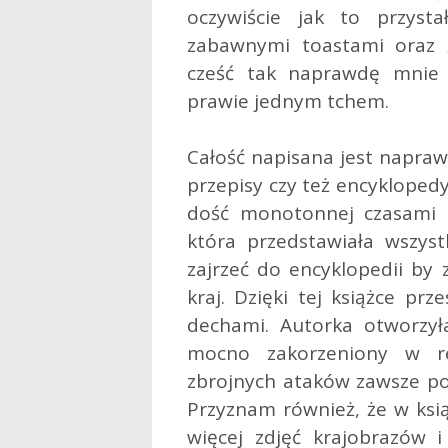
oczywiście jak to przyst
zabawnymi toastami oraz 
cześć tak naprawdę mnie 
prawie jednym tchem.
Całość napisana jest napraw
przepisy czy też encykloped
dość monotonnej czasami h
która przedstawiała wszys
zajrzeć do encyklopedii by 
kraj. Dzięki tej książce prz
dechami. Autorka otworzyła
mocno zakorzeniony w re
zbrojnych ataków zawsze po
Przyznam również, że w ksią
więcej zdjęć krajobrazów i 