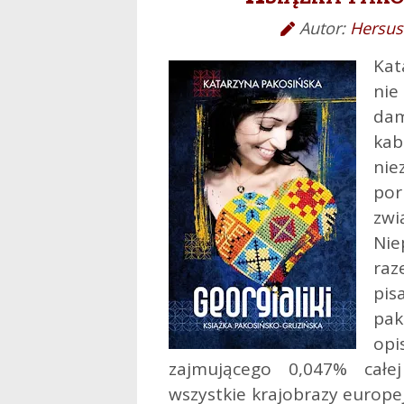
Autor:
Hersus
Kat
nie
da
ka
ni
por
zw
Nie
raz
pi
pak
opi
zajmującego 0,047% całej
wszystkie krajobrazy europej