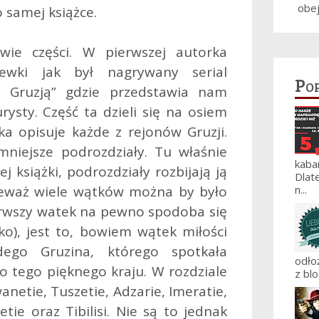
obe
 samej książce.
wie części. W pierwszej autorka
wki jak był nagrywany serial
Po
 Gruzją” gdzie przedstawia nam
rysty. Część ta dzieli się na osiem
ka opisuje każde z rejonów Gruzji.
mniejsze podrozdziały. Tu właśnie
kaba
j książki, podrozdziały rozbijają ją
Dlat
ieważ wiele wątków można by było
n...
erwszy watek na pewno spodoba się
ko), jest to, bowiem wątek miłości
ego Gruzina, którego spotkała
odło
do tego pięknego kraju. W rozdziale
z blo
anetie, Tuszetie, Adzarie, Imeratie,
ie oraz Tibilisi. Nie są to jednak