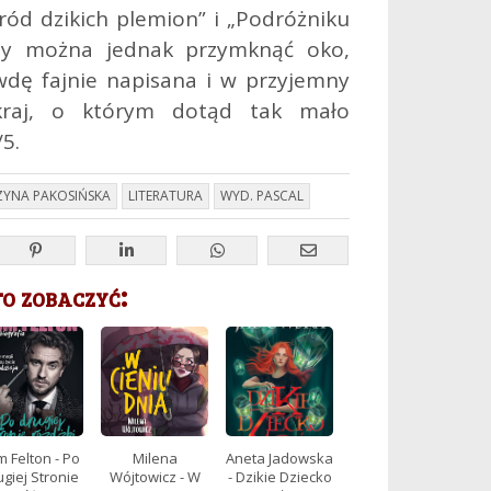
ód dzikich plemion” i „Podróżniku
zy można jednak przymknąć oko,
wdę fajnie napisana i w przyjemny
kraj, o którym dotąd tak mało
5.
ZYNA PAKOSIŃSKA
LITERATURA
WYD. PASCAL
 zobaczyć:
 Felton - Po
Milena
Aneta Jadowska
giej Stronie
Wójtowicz - W
- Dzikie Dziecko