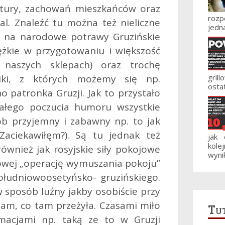
ultury, zachowań mieszkańców oraz
roz
al. Znaleźć tu można też nieliczne
jedna
y na narodowe potrawy Gruzińskie
ężkie w przygotowaniu i większość
 naszych sklepach) oraz trochę
niki, z których możemy się np.
gril
ostat
o patronka Gruzji. Jak to przystało
ałego poczucia humoru wszystkie
ób przyjemny i zabawny np. to jak
Zaciekawiłęm?). Są tu jednak też
jak
kole
wnież jak rosyjskie siły pokojowe
wynik
owej „operację wymuszania pokoju”
ołudniowoosetyńsko- gruzińskiego.
w sposób luźny jakby osobiście przy
am, co tam przeżyła. Czasami miło
Tut
rmacjami np. taką ze to w Gruzji