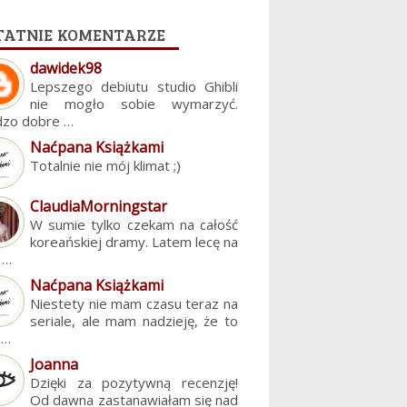
tatnie komentarze
dawidek98
Lepszego debiutu studio Ghibli
nie mogło sobie wymarzyć.
dzo dobre …
Naćpana Książkami
Totalnie nie mój klimat ;)
ClaudiaMorningstar
W sumie tylko czekam na całość
koreańskiej dramy. Latem lecę na
. …
Naćpana Książkami
Niestety nie mam czasu teraz na
seriale, ale mam nadzieję, że to
z…
Joanna
Dzięki za pozytywną recenzję!
Od dawna zastanawiałam się nad