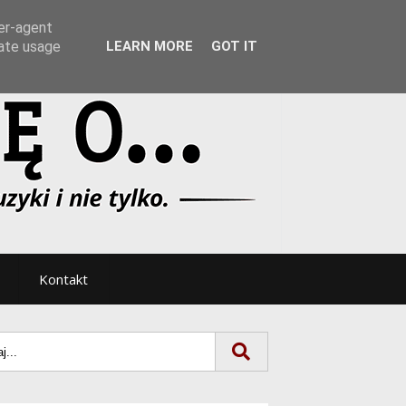
Tryb noc/dzień
ser-agent
rate usage
LEARN MORE
GOT IT
Kontakt