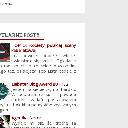
jrzeni…
pularne posty
TOP 5: Kobiety polskiej sceny
kabaretowej
Jak pewnie dobrze wiecie,
uwielbiam się śmiać. Oglądanie
retów to dla mnie chleb powszedni.
ego też, dzisiejsza Top Lista będzie z
Liebster Blog Award #3 i 1/2
Jestem na siebie zły i to bardzo.
W ostatnim czasie z powodu
natłoku zadań postanowiłem
żyć na bok kilka pomysłów związanych
giem. ...
Agentka Carter
Wydaje mi się, że trochę za