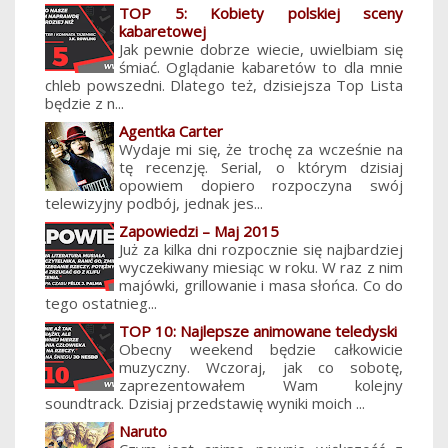
TOP 5: Kobiety polskiej sceny
kabaretowej
Jak pewnie dobrze wiecie, uwielbiam się
śmiać. Oglądanie kabaretów to dla mnie
chleb powszedni. Dlatego też, dzisiejsza Top Lista
będzie z n...
Agentka Carter
Wydaje mi się, że trochę za wcześnie na
tę recenzję. Serial, o którym dzisiaj
opowiem dopiero rozpoczyna swój
telewizyjny podbój, jednak jes...
Zapowiedzi – Maj 2015
Już za kilka dni rozpocznie się najbardziej
wyczekiwany miesiąc w roku. W raz z nim
majówki, grillowanie i masa słońca. Co do
tego ostatnieg...
TOP 10: Najlepsze animowane teledyski
Obecny weekend będzie całkowicie
muzyczny. Wczoraj, jak co sobotę,
zaprezentowałem Wam kolejny
soundtrack. Dzisiaj przedstawię wyniki moich ...
Naruto