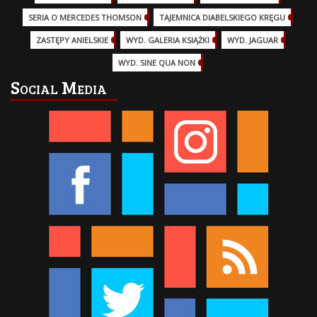
SERIA O MERCEDES THOMSON
(11)
TAJEMNICA DIABELSKIEGO KRĘGU
(3)
ZASTĘPY ANIELSKIE
(6)
WYD. GALERIA KSIĄŻKI
(6)
WYD. JAGUAR
(18)
WYD. SINE QUA NON
(45)
Social Media