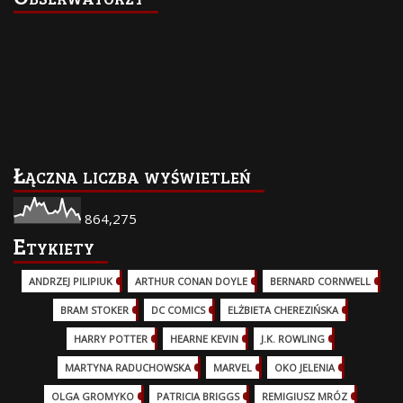
Łączna liczba wyświetleń
864,275
Etykiety
ANDRZEJ PILIPIUK
(29)
ARTHUR CONAN DOYLE
(2)
BERNARD CORNWELL
(3)
BRAM STOKER
(1)
DC COMICS
(17)
ELŻBIETA CHEREZIŃSKA
(2)
HARRY POTTER
(13)
HEARNE KEVIN
(3)
J.K. ROWLING
(5)
MARTYNA RADUCHOWSKA
(2)
MARVEL
(32)
OKO JELENIA
(7)
OLGA GROMYKO
(5)
PATRICIA BRIGGS
(12)
REMIGIUSZ MRÓZ
(5)