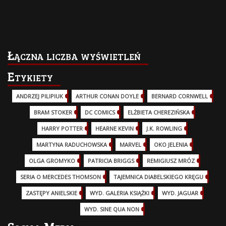
Łączna liczba wyświetleń
Etykiety
ANDRZEJ PILIPIUK
(29)
ARTHUR CONAN DOYLE
(2)
BERNARD CORNWELL
(3)
BRAM STOKER
(1)
DC COMICS
(17)
ELŻBIETA CHEREZIŃSKA
(2)
HARRY POTTER
(13)
HEARNE KEVIN
(3)
J.K. ROWLING
(5)
MARTYNA RADUCHOWSKA
(2)
MARVEL
(32)
OKO JELENIA
(7)
OLGA GROMYKO
(5)
PATRICIA BRIGGS
(12)
REMIGIUSZ MRÓZ
(5)
SERIA O MERCEDES THOMSON
(11)
TAJEMNICA DIABELSKIEGO KRĘGU
(3)
ZASTĘPY ANIELSKIE
(6)
WYD. GALERIA KSIĄŻKI
(6)
WYD. JAGUAR
(18)
WYD. SINE QUA NON
(45)