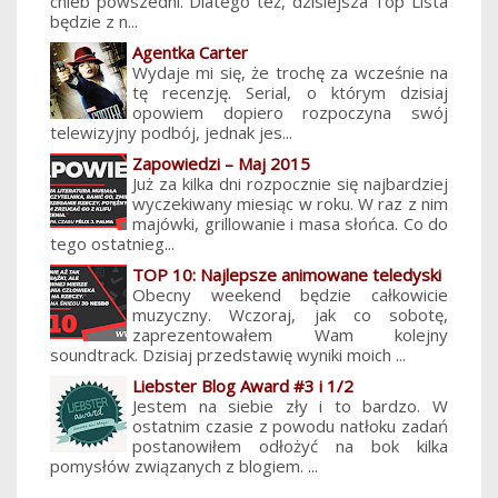
chleb powszedni. Dlatego też, dzisiejsza Top Lista
będzie z n...
Agentka Carter
Wydaje mi się, że trochę za wcześnie na
tę recenzję. Serial, o którym dzisiaj
opowiem dopiero rozpoczyna swój
telewizyjny podbój, jednak jes...
Zapowiedzi – Maj 2015
Już za kilka dni rozpocznie się najbardziej
wyczekiwany miesiąc w roku. W raz z nim
majówki, grillowanie i masa słońca. Co do
tego ostatnieg...
TOP 10: Najlepsze animowane teledyski
Obecny weekend będzie całkowicie
muzyczny. Wczoraj, jak co sobotę,
zaprezentowałem Wam kolejny
soundtrack. Dzisiaj przedstawię wyniki moich ...
Liebster Blog Award #3 i 1/2
Jestem na siebie zły i to bardzo. W
ostatnim czasie z powodu natłoku zadań
postanowiłem odłożyć na bok kilka
pomysłów związanych z blogiem. ...