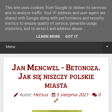
Tryb noc/dzień
This site uses cookies from Google to deliver its services
and to analyze traffic. Your IP address and user-agent are
shared with Google along with performance and security
metrics to ensure quality of service, generate usage
statistics, and to detect and address abuse.
LEARN MORE
GOT IT
Menu
Jan Mencwel - Betonoza.
Jak się niszczy polskie
miasta
Autor:
Hersus
5 sierpnia 2021
0