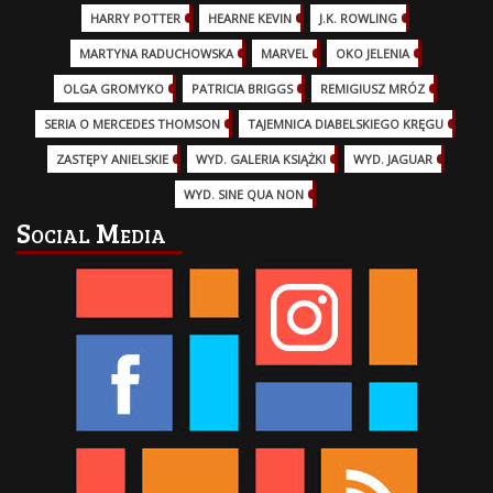
HARRY POTTER
(13)
HEARNE KEVIN
(3)
J.K. ROWLING
(5)
MARTYNA RADUCHOWSKA
(2)
MARVEL
(32)
OKO JELENIA
(7)
OLGA GROMYKO
(5)
PATRICIA BRIGGS
(12)
REMIGIUSZ MRÓZ
(5)
SERIA O MERCEDES THOMSON
(11)
TAJEMNICA DIABELSKIEGO KRĘGU
(3)
ZASTĘPY ANIELSKIE
(6)
WYD. GALERIA KSIĄŻKI
(6)
WYD. JAGUAR
(18)
WYD. SINE QUA NON
(45)
Social Media