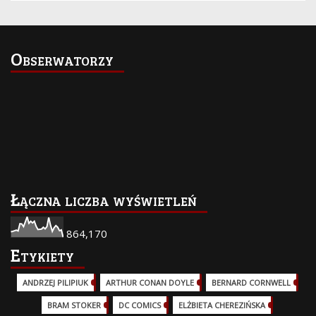
Obserwatorzy
Łączna liczba wyświetleń
864,170
Etykiety
ANDRZEJ PILIPIUK
(29)
ARTHUR CONAN DOYLE
(2)
BERNARD CORNWELL
(3)
BRAM STOKER
(1)
DC COMICS
(17)
ELŻBIETA CHEREZIŃSKA
(2)