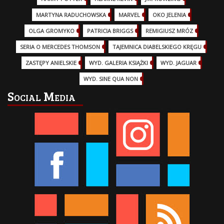
MARTYNA RADUCHOWSKA
(2)
MARVEL
(32)
OKO JELENIA
(7)
OLGA GROMYKO
(5)
PATRICIA BRIGGS
(12)
REMIGIUSZ MRÓZ
(5)
SERIA O MERCEDES THOMSON
(11)
TAJEMNICA DIABELSKIEGO KRĘGU
(3)
ZASTĘPY ANIELSKIE
(6)
WYD. GALERIA KSIĄŻKI
(6)
WYD. JAGUAR
(18)
WYD. SINE QUA NON
(45)
Social Media