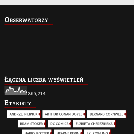
Obserwatorzy
Łączna liczba wyświetleń
865,214
Etykiety
ANDRZEJ PILIPIUK
(29)
ARTHUR CONAN DOYLE
(2)
BERNARD CORNWELL
(3)
BRAM STOKER
(1)
DC COMICS
(17)
ELŻBIETA CHEREZIŃSKA
(2)
HARRY POTTER
(13)
HEARNE KEVIN
(3)
J.K. ROWLING
(5)