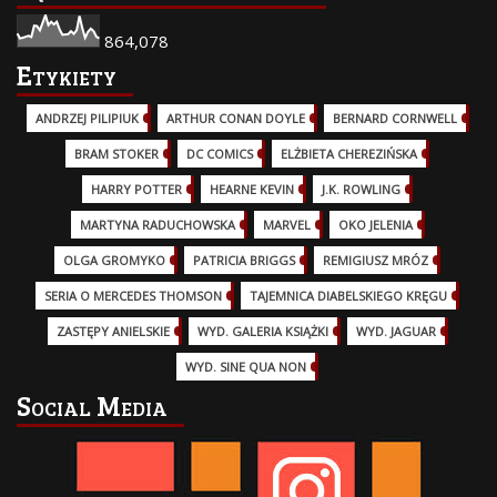
864,078
Etykiety
ANDRZEJ PILIPIUK
(29)
ARTHUR CONAN DOYLE
(2)
BERNARD CORNWELL
(3)
BRAM STOKER
(1)
DC COMICS
(17)
ELŻBIETA CHEREZIŃSKA
(2)
HARRY POTTER
(13)
HEARNE KEVIN
(3)
J.K. ROWLING
(5)
MARTYNA RADUCHOWSKA
(2)
MARVEL
(32)
OKO JELENIA
(7)
OLGA GROMYKO
(5)
PATRICIA BRIGGS
(12)
REMIGIUSZ MRÓZ
(5)
SERIA O MERCEDES THOMSON
(11)
TAJEMNICA DIABELSKIEGO KRĘGU
(3)
ZASTĘPY ANIELSKIE
(6)
WYD. GALERIA KSIĄŻKI
(6)
WYD. JAGUAR
(18)
WYD. SINE QUA NON
(45)
Social Media