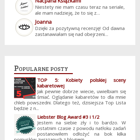
Naćpana Książkami
Niestety nie mam czasu teraz na seriale,
ale mam nadzieję, że to się z…
Joanna
Dzięki za pozytywną recenzję! Od dawna
zastanawiałam się nad obejrzeni…
Popularne posty
TOP 5: Kobiety polskiej sceny
kabaretowej
Jak pewnie dobrze wiecie, uwielbiam się
śmiać. Oglądanie kabaretów to dla mnie
chleb powszedni. Dlatego też, dzisiejsza Top Lista
będzie z n...
Liebster Blog Award #3 i 1/2
Jestem na siebie zły i to bardzo. W
ostatnim czasie z powodu natłoku zadań
postanowiłem odłożyć na bok kilka
pomysłów związanych z blogiem. ...