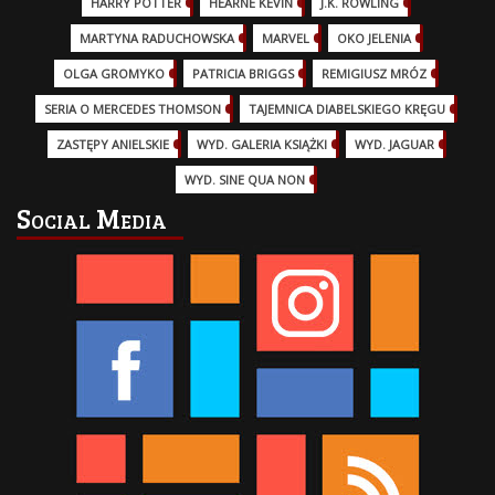
HARRY POTTER
(13)
HEARNE KEVIN
(3)
J.K. ROWLING
(5)
MARTYNA RADUCHOWSKA
(2)
MARVEL
(32)
OKO JELENIA
(7)
OLGA GROMYKO
(5)
PATRICIA BRIGGS
(12)
REMIGIUSZ MRÓZ
(5)
SERIA O MERCEDES THOMSON
(11)
TAJEMNICA DIABELSKIEGO KRĘGU
(3)
ZASTĘPY ANIELSKIE
(6)
WYD. GALERIA KSIĄŻKI
(6)
WYD. JAGUAR
(18)
WYD. SINE QUA NON
(45)
Social Media