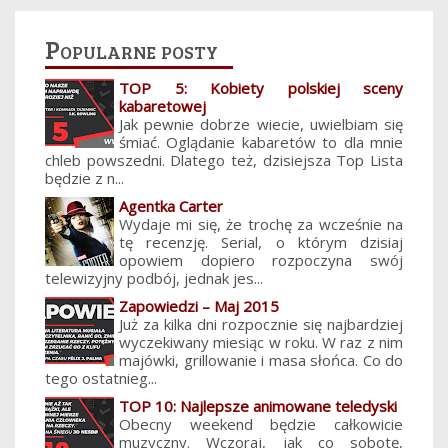
Popularne posty
TOP 5: Kobiety polskiej sceny
kabaretowej
Jak pewnie dobrze wiecie, uwielbiam się
śmiać. Oglądanie kabaretów to dla mnie
chleb powszedni. Dlatego też, dzisiejsza Top Lista
będzie z n...
Agentka Carter
Wydaje mi się, że trochę za wcześnie na
tę recenzję. Serial, o którym dzisiaj
opowiem dopiero rozpoczyna swój
telewizyjny podbój, jednak jes...
Zapowiedzi – Maj 2015
Już za kilka dni rozpocznie się najbardziej
wyczekiwany miesiąc w roku. W raz z nim
majówki, grillowanie i masa słońca. Co do
tego ostatnieg...
TOP 10: Najlepsze animowane teledyski
Obecny weekend będzie całkowicie
muzyczny. Wczoraj, jak co sobotę,