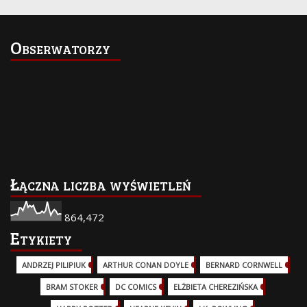
Obserwatorzy
Łączna liczba wyświetleń
864,472
Etykiety
ANDRZEJ PILIPIUK
(29)
ARTHUR CONAN DOYLE
(2)
BERNARD CORNWELL
(3)
BRAM STOKER
(1)
DC COMICS
(17)
ELŻBIETA CHEREZIŃSKA
(2)