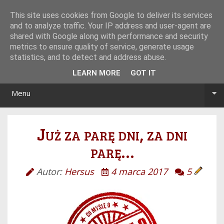
Tryb noc/dzień
This site uses cookies from Google to deliver its services
and to analyze traffic. Your IP address and user-agent are
shared with Google along with performance and security
metrics to ensure quality of service, generate usage
statistics, and to detect and address abuse.
LEARN MORE
GOT IT
Menu
Już za parę dni, za dni
parę…
Autor:
Hersus
4 marca 2017
5