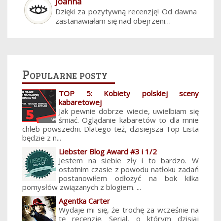
Joanna
Dzięki za pozytywną recenzję! Od dawna
zastanawiałam się nad obejrzeni…
Popularne posty
TOP 5: Kobiety polskiej sceny
kabaretowej
Jak pewnie dobrze wiecie, uwielbiam się
śmiać. Oglądanie kabaretów to dla mnie
chleb powszedni. Dlatego też, dzisiejsza Top Lista
będzie z n...
Liebster Blog Award #3 i 1/2
Jestem na siebie zły i to bardzo. W
ostatnim czasie z powodu natłoku zadań
postanowiłem odłożyć na bok kilka
pomysłów związanych z blogiem. ...
Agentka Carter
Wydaje mi się, że trochę za wcześnie na
tę recenzję. Serial, o którym dzisiaj