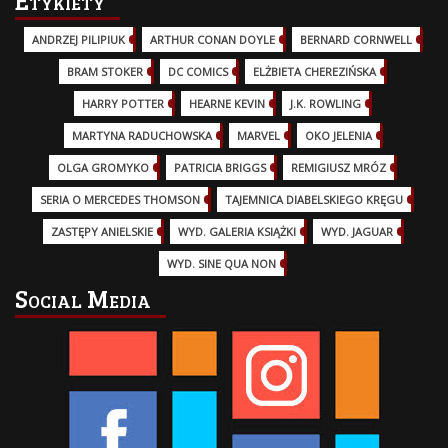
Etykiety
ANDRZEJ PILIPIUK
(29)
ARTHUR CONAN DOYLE
(2)
BERNARD CORNWELL
(3)
BRAM STOKER
(1)
DC COMICS
(17)
ELŻBIETA CHEREZIŃSKA
(2)
HARRY POTTER
(13)
HEARNE KEVIN
(3)
J.K. ROWLING
(5)
MARTYNA RADUCHOWSKA
(2)
MARVEL
(32)
OKO JELENIA
(7)
OLGA GROMYKO
(5)
PATRICIA BRIGGS
(12)
REMIGIUSZ MRÓZ
(5)
SERIA O MERCEDES THOMSON
(11)
TAJEMNICA DIABELSKIEGO KRĘGU
(3)
ZASTĘPY ANIELSKIE
(6)
WYD. GALERIA KSIĄŻKI
(6)
WYD. JAGUAR
(18)
WYD. SINE QUA NON
(45)
Social Media