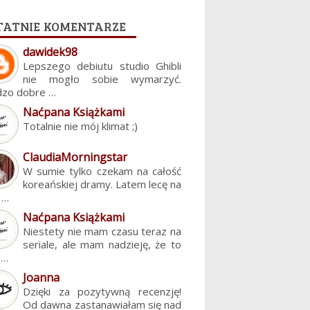
tatnie komentarze
dawidek98
Lepszego debiutu studio Ghibli
nie mogło sobie wymarzyć.
dzo dobre …
Naćpana Książkami
Totalnie nie mój klimat ;)
ClaudiaMorningstar
W sumie tylko czekam na całość
koreańskiej dramy. Latem lecę na
. …
Naćpana Książkami
Niestety nie mam czasu teraz na
seriale, ale mam nadzieję, że to
z…
Joanna
Dzięki za pozytywną recenzję!
Od dawna zastanawiałam się nad