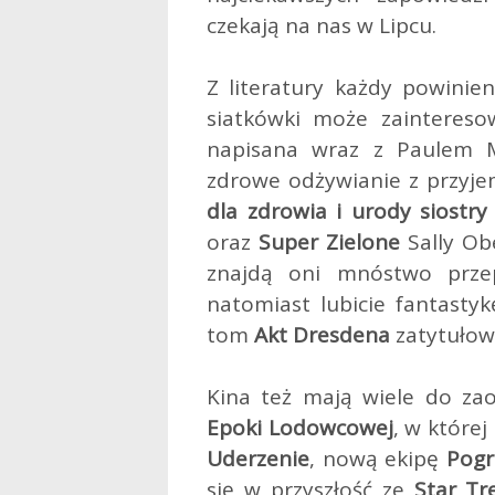
czekają na nas w Lipcu.
Z literatury każdy powinien 
siatkówki może zainteres
napisana wraz z Paulem 
zdrowe odżywianie z przyj
dla zdrowia i urody siostry
oraz
Super Zielone
Sally Obe
znajdą oni mnóstwo przep
natomiast lubicie fantasty
tom
Akt Dresdena
zatytuło
Kina też mają wiele do zaof
Epoki Lodowcowej
, w które
Uderzenie
, nową ekipę
Pog
się w przyszłość ze
Star Tr