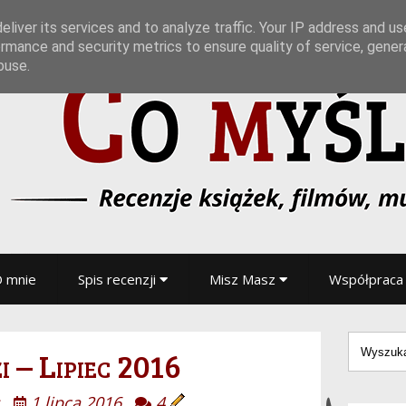
liver its services and to analyze traffic. Your IP address and u
rmance and security metrics to ensure quality of service, gene
buse.
 mnie
Spis recenzji
Misz Masz
Współpraca
i – Lipiec 2016
1 lipca 2016
4