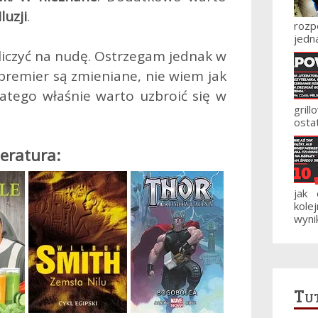
Iluzji
.
roz
jedna
o liczyć na nudę. Ostrzegam jednak w
premier są zmieniane, nie wiem jak
atego właśnie warto uzbroić się w
gril
ostat
teratura:
jak
kole
wynik
Tut