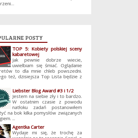
jrzeni…
pularne posty
TOP 5: Kobiety polskiej sceny
kabaretowej
Jak pewnie dobrze wiecie,
uwielbiam się śmiać. Oglądanie
retów to dla mnie chleb powszedni.
ego też, dzisiejsza Top Lista będzie z
Liebster Blog Award #3 i 1/2
Jestem na siebie zły i to bardzo.
W ostatnim czasie z powodu
natłoku zadań postanowiłem
żyć na bok kilka pomysłów związanych
giem. ...
Agentka Carter
Wydaje mi się, że trochę za