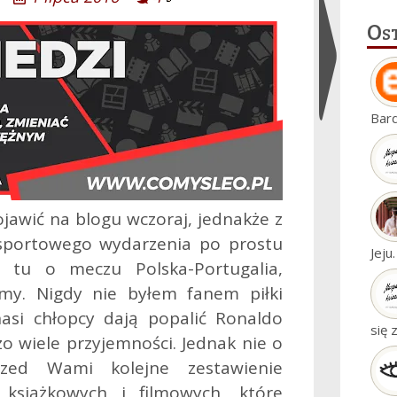
Os
Ukryj
Bar
widgety
ojawić na blogu wczoraj, jednakże z
sportowego wydarzenia po prostu
Jeju
 tu o meczu Polska-Portugalia,
śmy. Nigdy nie byłem fanem piłki
nasi chłopcy dają popalić Ronaldo
się 
o wiele przyjemności.
Jednak nie o
zed Wami kolejne zestawienie
 książkowych i filmowych, które