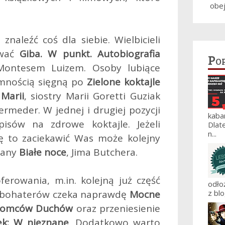
obe
znaleźć coś dla siebie. Wielbicieli
ować
Giba. W punkt. Autobiografia
Po
Montesem Luizem. Osoby lubiące
emnością sięgną po
Zielone koktajle
 Marii
, siostry Marii Goretti Guziak
rmeder. W jednej i drugiej pozycji
kaba
isów na zdrowe koktajle. Jeżeli
Dlat
n...
kę to zaciekawić Was może kolejny
wany
Białe noce
, Jima Butchera.
erowania, m.in. kolejną już część
odło
j bohaterów czeka naprawdę
Mocne
z blo
romców Duchów
oraz przeniesienie
ek: W nieznane
. Dodatkowo warto