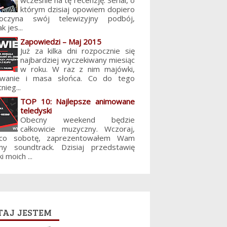
wcześnie na tę recenzję. Serial, o
którym dzisiaj opowiem dopiero
poczyna swój telewizyjny podbój,
k jes...
Zapowiedzi – Maj 2015
Już za kilka dni rozpocznie się
najbardziej wyczekiwany miesiąc
w roku. W raz z nim majówki,
lowanie i masa słońca. Co do tego
nieg...
TOP 10: Najlepsze animowane
teledyski
Obecny weekend będzie
całkowicie muzyczny. Wczoraj,
 co sobotę, zaprezentowałem Wam
jny soundtrack. Dzisiaj przedstawię
i moich ...
aj jestem