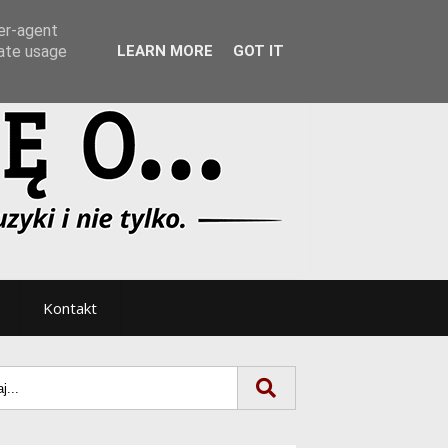
Tryb noc/dzień
ser-agent
rate usage
LEARN MORE
GOT IT
Kontakt