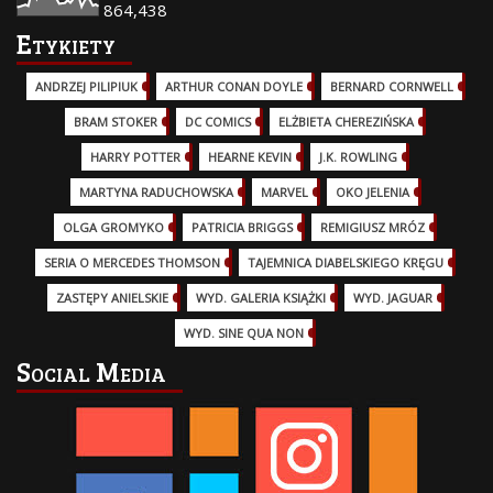
864,438
Etykiety
ANDRZEJ PILIPIUK
(29)
ARTHUR CONAN DOYLE
(2)
BERNARD CORNWELL
(3)
BRAM STOKER
(1)
DC COMICS
(17)
ELŻBIETA CHEREZIŃSKA
(2)
HARRY POTTER
(13)
HEARNE KEVIN
(3)
J.K. ROWLING
(5)
MARTYNA RADUCHOWSKA
(2)
MARVEL
(32)
OKO JELENIA
(7)
OLGA GROMYKO
(5)
PATRICIA BRIGGS
(12)
REMIGIUSZ MRÓZ
(5)
SERIA O MERCEDES THOMSON
(11)
TAJEMNICA DIABELSKIEGO KRĘGU
(3)
ZASTĘPY ANIELSKIE
(6)
WYD. GALERIA KSIĄŻKI
(6)
WYD. JAGUAR
(18)
WYD. SINE QUA NON
(45)
Social Media