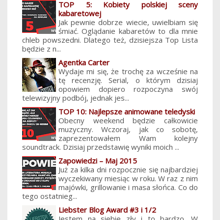
TOP 5: Kobiety polskiej sceny
kabaretowej
Jak pewnie dobrze wiecie, uwielbiam się
śmiać. Oglądanie kabaretów to dla mnie
chleb powszedni. Dlatego też, dzisiejsza Top Lista
będzie z n...
Agentka Carter
Wydaje mi się, że trochę za wcześnie na
tę recenzję. Serial, o którym dzisiaj
opowiem dopiero rozpoczyna swój
telewizyjny podbój, jednak jes...
TOP 10: Najlepsze animowane teledyski
Obecny weekend będzie całkowicie
muzyczny. Wczoraj, jak co sobotę,
zaprezentowałem Wam kolejny
soundtrack. Dzisiaj przedstawię wyniki moich ...
Zapowiedzi – Maj 2015
Już za kilka dni rozpocznie się najbardziej
wyczekiwany miesiąc w roku. W raz z nim
majówki, grillowanie i masa słońca. Co do
tego ostatnieg...
Liebster Blog Award #3 i 1/2
Jestem na siebie zły i to bardzo. W