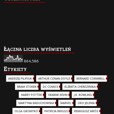
Łączna liczba wyświetleń
864,586
Etykiety
ANDRZEJ PILIPIUK
(29)
ARTHUR CONAN DOYLE
(2)
BERNARD CORNWELL
(3)
BRAM STOKER
(1)
DC COMICS
(17)
ELŻBIETA CHEREZIŃSKA
(2)
HARRY POTTER
(13)
HEARNE KEVIN
(3)
J.K. ROWLING
(5)
MARTYNA RADUCHOWSKA
(2)
MARVEL
(32)
OKO JELENIA
(7)
OLGA GROMYKO
(5)
PATRICIA BRIGGS
(12)
REMIGIUSZ MRÓZ
(5)