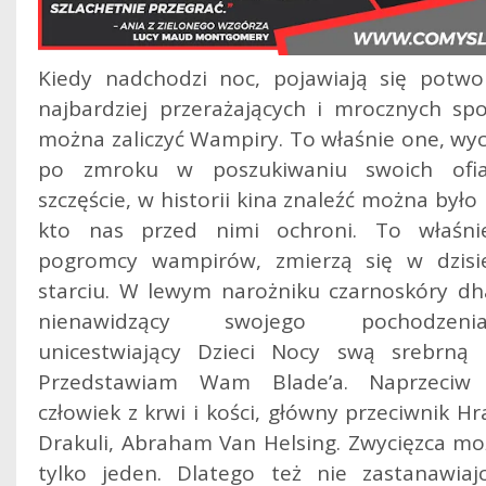
Kiedy nadchodzi noc, pojawiają się potwo
najbardziej przerażających i mrocznych spo
można zaliczyć Wampiry. To właśnie one, wy
po zmroku w poszukiwaniu swoich ofia
szczęście, w historii kina znaleźć można było
kto nas przed nimi ochroni.
To właśnie
pogromcy wampirów, zmierzą się w dzisi
starciu. W lewym narożniku czarnoskóry dh
nienawidzący swojego pochodze
unicestwiający Dzieci Nocy swą srebrną k
Przedstawiam Wam Blade’a. Naprzeciw 
człowiek z krwi i kości, główny przeciwnik H
Drakuli, Abraham Van Helsing. Zwycięzca mo
tylko jeden. Dlatego też nie zastanawiajc