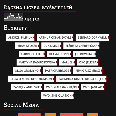
Łączna liczba wyświetleń
864,135
Etykiety
ANDRZEJ PILIPIUK
(29)
ARTHUR CONAN DOYLE
(2)
BERNARD CORNWELL
(3)
BRAM STOKER
(1)
DC COMICS
(17)
ELŻBIETA CHEREZIŃSKA
(2)
HARRY POTTER
(13)
HEARNE KEVIN
(3)
J.K. ROWLING
(5)
MARTYNA RADUCHOWSKA
(2)
MARVEL
(32)
OKO JELENIA
(7)
OLGA GROMYKO
(5)
PATRICIA BRIGGS
(12)
REMIGIUSZ MRÓZ
(5)
SERIA O MERCEDES THOMSON
(11)
TAJEMNICA DIABELSKIEGO KRĘGU
(3)
ZASTĘPY ANIELSKIE
(6)
WYD. GALERIA KSIĄŻKI
(6)
WYD. JAGUAR
(18)
WYD. SINE QUA NON
(45)
Social Media