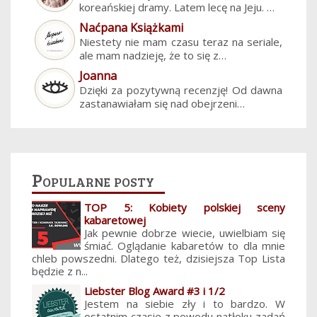
koreańskiej dramy. Latem lecę na Jeju. …
Naćpana Książkami
Niestety nie mam czasu teraz na seriale,
ale mam nadzieję, że to się z…
Joanna
Dzięki za pozytywną recenzję! Od dawna
zastanawiałam się nad obejrzeni…
Popularne posty
TOP 5: Kobiety polskiej sceny
kabaretowej
Jak pewnie dobrze wiecie, uwielbiam się
śmiać. Oglądanie kabaretów to dla mnie
chleb powszedni. Dlatego też, dzisiejsza Top Lista
będzie z n...
Liebster Blog Award #3 i 1/2
Jestem na siebie zły i to bardzo. W
ostatnim czasie z powodu natłoku zadań