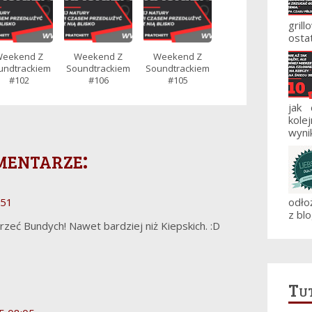
gril
ostat
eekend Z
Weekend Z
Weekend Z
undtrackiem
Soundtrackiem
Soundtrackiem
#102
#106
#105
jak
kole
wynik
mentarze:
:51
odło
z blo
zeć Bundych! Nawet bardziej niż Kiepskich. :D
Tut