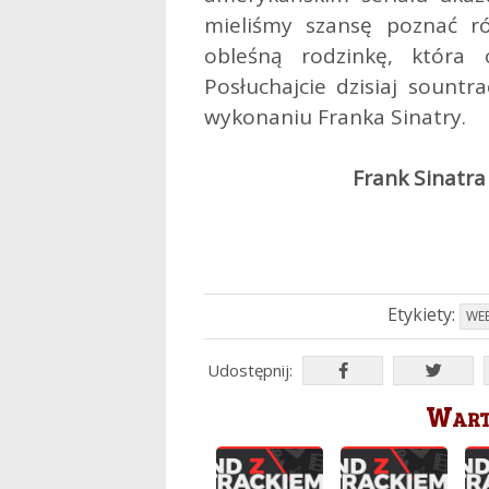
mieliśmy szansę poznać r
obleśną rodzinkę, która c
Posłuchajcie dzisiaj sount
wykonaniu Franka Sinatry.
Frank Sinatra
Etykiety:
WE
Udostępnij:
Warto