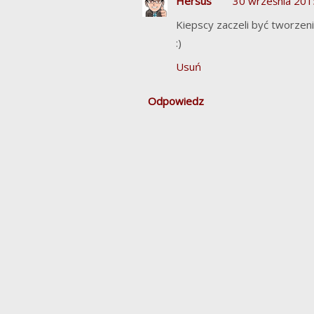
Hersus
30 września 201
Kiepscy zaczeli być tworzeni 
:)
Usuń
Odpowiedz