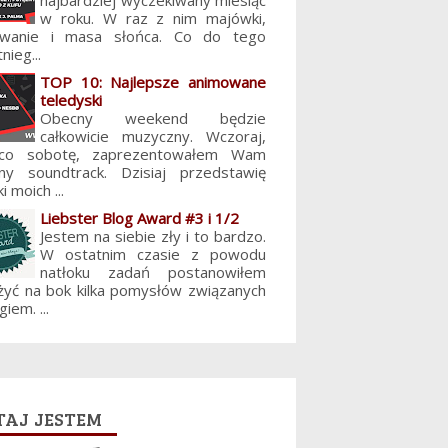
najbardziej wyczekiwany miesiąc
w roku. W raz z nim majówki,
lowanie i masa słońca. Co do tego
nieg...
TOP 10: Najlepsze animowane
teledyski
Obecny weekend będzie
całkowicie muzyczny. Wczoraj,
 co sobotę, zaprezentowałem Wam
jny soundtrack. Dzisiaj przedstawię
i moich ...
Liebster Blog Award #3 i 1/2
Jestem na siebie zły i to bardzo.
W ostatnim czasie z powodu
natłoku zadań postanowiłem
żyć na bok kilka pomysłów związanych
giem. ...
aj jestem