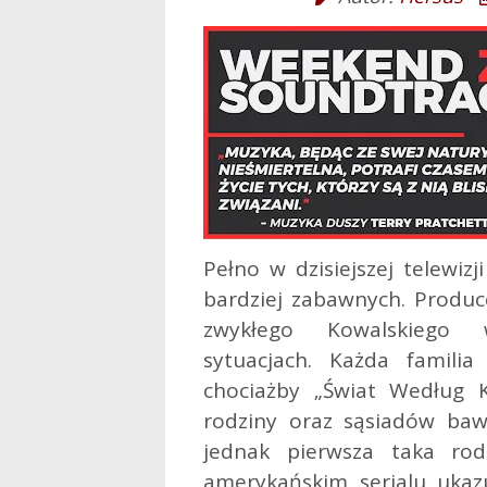
Pełno w dzisiejszej telewiz
bardziej zabawnych. Produce
zwykłego Kowalskiego w
sytuacjach. Każda familia
chociażby „Świat Według Ki
rodziny oraz sąsiadów bawi
jednak pierwsza taka rod
amerykańskim serialu ukaz