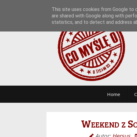
This site uses cookies from Google to de
are shared with Google along with perfo
statistics, and to detect and address a
Home
O
Weekend z S
Autor:
Hersus