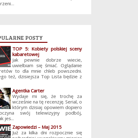
jrzeni…
pularne posty
TOP 5: Kobiety polskiej sceny
kabaretowej
Jak pewnie dobrze wiecie,
uwielbiam się śmiać. Oglądanie
retów to dla mnie chleb powszedni.
ego też, dzisiejsza Top Lista będzie z
Agentka Carter
Wydaje mi się, że trochę za
wcześnie na tę recenzję. Serial, o
którym dzisiaj opowiem dopiero
poczyna swój telewizyjny podbój,
k jes...
Zapowiedzi – Maj 2015
Już za kilka dni rozpocznie się