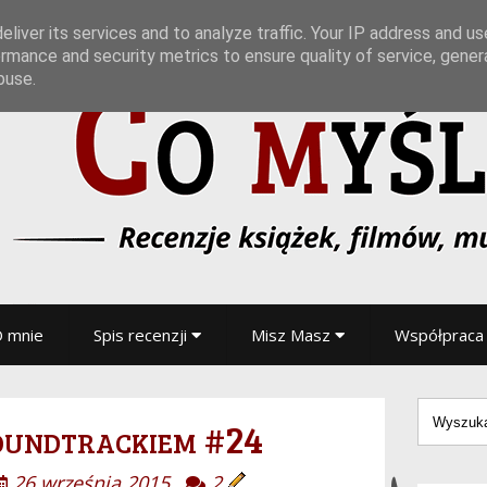
liver its services and to analyze traffic. Your IP address and u
rmance and security metrics to ensure quality of service, gene
buse.
 mnie
Spis recenzji
Misz Masz
Współpraca
oundtrackiem #24
26 września 2015
2