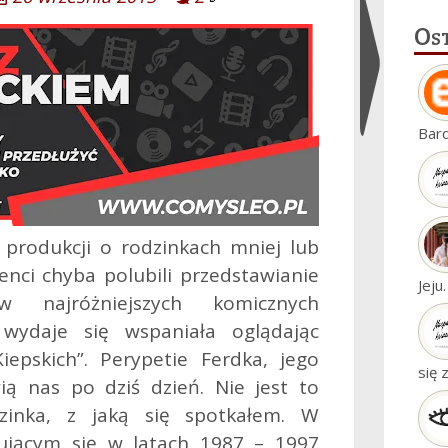
Os
Ukryj
Bar
widgety
ji produkcji o rodzinkach mniej lub
nci chyba polubili przedstawianie
Jeju
 najróżniejszych komicznych
 wydaje się wspaniała oglądając
epskich”.
Perypetie Ferdka, jego
się 
ą nas po dziś dzień. Nie jest to
zinka, z jaką się spotkałem. W
ującym się w latach 1987 – 1997