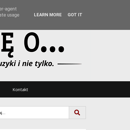
Tryb noc/dzień
ser-agent
rate usage
LEARN MORE
GOT IT
Kontakt