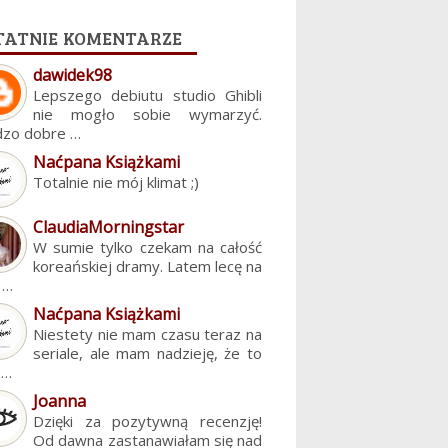
tatnie komentarze
dawidek98
Lepszego debiutu studio Ghibli
nie mogło sobie wymarzyć.
dzo dobre …
Naćpana Książkami
Totalnie nie mój klimat ;)
ClaudiaMorningstar
W sumie tylko czekam na całość
koreańskiej dramy. Latem lecę na
. …
Naćpana Książkami
Niestety nie mam czasu teraz na
seriale, ale mam nadzieję, że to
z…
Joanna
Dzięki za pozytywną recenzję!
Od dawna zastanawiałam się nad