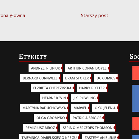
rona główna
Starszy post
Etykiety
So
ANDRZEJ PILIPIUK
(29)
ARTHUR CONAN DOYLE
(2)
BERNARD CORNWELL
(3)
BRAM STOKER
(1)
DC COMICS
(17)
ELŻBIETA CHEREZIŃSKA
(2)
HARRY POTTER
(13)
HEARNE KEVIN
(3)
J.K. ROWLING
(5)
MARTYNA RADUCHOWSKA
(2)
MARVEL
(32)
OKO JELENIA
(7)
OLGA GROMYKO
(5)
PATRICIA BRIGGS
(12)
REMIGIUSZ MRÓZ
(5)
SERIA O MERCEDES THOMSON
(11)
TAJEMNICA DIABELSKIEGO KRĘGU
(3)
ZASTĘPY ANIELSKIE
(6)