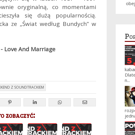
obe
ównie oryginalną, co momentami
ieszyła się dużą popularnością.
racka ze „Świat według Bundych” w
Po
 - Love And Marriage
kaba
Dlat
n...
EKEND Z SOUNDTRACKIEM
roz
 zobaczyć:
jedna