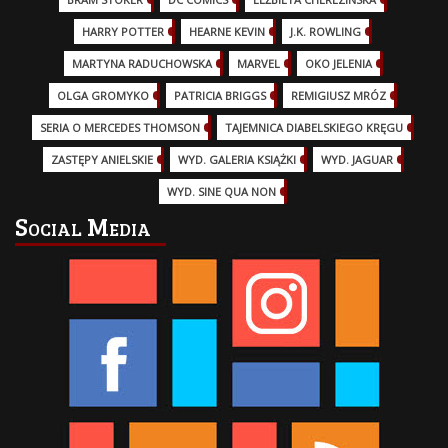
HARRY POTTER
(13)
HEARNE KEVIN
(3)
J.K. ROWLING
(5)
MARTYNA RADUCHOWSKA
(2)
MARVEL
(32)
OKO JELENIA
(7)
OLGA GROMYKO
(5)
PATRICIA BRIGGS
(12)
REMIGIUSZ MRÓZ
(5)
SERIA O MERCEDES THOMSON
(11)
TAJEMNICA DIABELSKIEGO KRĘGU
(3)
ZASTĘPY ANIELSKIE
(6)
WYD. GALERIA KSIĄŻKI
(6)
WYD. JAGUAR
(18)
WYD. SINE QUA NON
(45)
Social Media