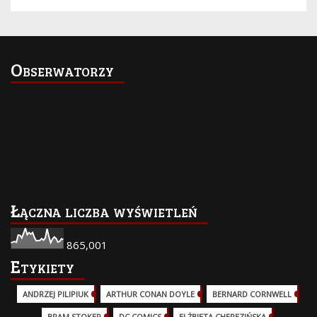
Obserwatorzy
Łączna liczba wyświetleń
865,001
Etykiety
ANDRZEJ PILIPIUK
(29)
ARTHUR CONAN DOYLE
(2)
BERNARD CORNWELL
(3)
BRAM STOKER
(1)
DC COMICS
(17)
ELŻBIETA CHEREZIŃSKA
(2)