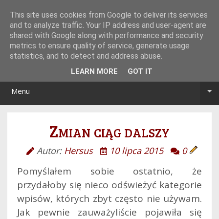
Tryb noc/dzień
This site uses cookies from Google to deliver its services
and to analyze traffic. Your IP address and user-agent are
shared with Google along with performance and security
metrics to ensure quality of service, generate usage
statistics, and to detect and address abuse.
LEARN MORE
GOT IT
Menu
Zmian ciąg dalszy
Autor:
Hersus
10 lipca 2015
0
Pomyślałem sobie ostatnio, że
przydałoby się nieco odświeżyć kategorie
wpisów, których zbyt często nie używam.
Jak pewnie zauważyliście pojawiła się