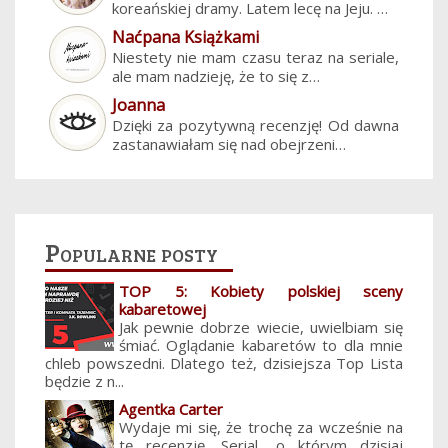
koreańskiej dramy. Latem lecę na Jeju. …
Naćpana Książkami
Niestety nie mam czasu teraz na seriale,
ale mam nadzieję, że to się z…
Joanna
Dzięki za pozytywną recenzję! Od dawna
zastanawiałam się nad obejrzeni…
Popularne posty
TOP 5: Kobiety polskiej sceny
kabaretowej
Jak pewnie dobrze wiecie, uwielbiam się
śmiać. Oglądanie kabaretów to dla mnie
chleb powszedni. Dlatego też, dzisiejsza Top Lista
będzie z n...
Agentka Carter
Wydaje mi się, że trochę za wcześnie na
tę recenzję. Serial, o którym dzisiaj