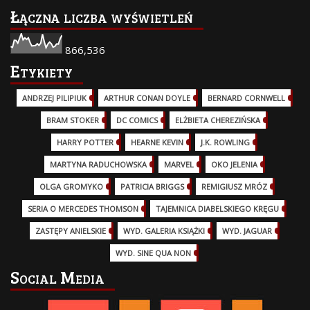
Łączna liczba wyświetleń
866,536
Etykiety
ANDRZEJ PILIPIUK
(29)
ARTHUR CONAN DOYLE
(2)
BERNARD CORNWELL
(3)
BRAM STOKER
(1)
DC COMICS
(17)
ELŻBIETA CHEREZIŃSKA
(2)
HARRY POTTER
(13)
HEARNE KEVIN
(3)
J.K. ROWLING
(5)
MARTYNA RADUCHOWSKA
(2)
MARVEL
(32)
OKO JELENIA
(7)
OLGA GROMYKO
(5)
PATRICIA BRIGGS
(12)
REMIGIUSZ MRÓZ
(5)
SERIA O MERCEDES THOMSON
(11)
TAJEMNICA DIABELSKIEGO KRĘGU
(3)
ZASTĘPY ANIELSKIE
(6)
WYD. GALERIA KSIĄŻKI
(6)
WYD. JAGUAR
(18)
WYD. SINE QUA NON
(45)
Social Media