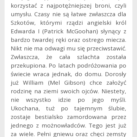
korzystać z najpotężniejszej broni, czyli
umysłu. Czasy nie są łatwe zwłaszcza dla
Szkotów, którymi rządzi angielski król
Edwarda I (Patrick McGoohan) słynący z
bardzo twardej ręki oraz ostrego miecza.
Nikt nie ma odwagi mu się przeciwstawić.
Zwłaszcza, że cała szlachta została
przekupiona. Po latach podróżowania po
świecie wraca jednak, do domu. Dorosły
już William (Mel Gibson) chce założyć
rodzinę na ziemi swoich ojców. Niestety,
nie wszystko idzie po jego myśli.
Ukochana, tuż po tajemnym ślubie,
zostaje bestialsko zamordowana przez
jednego z możnowładców. Tego jest już
za wiele. Pełni gniewu oraz chęci zemsty