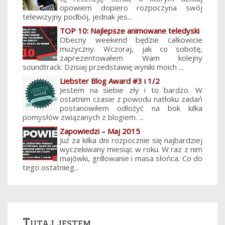
opowiem dopiero rozpoczyna swój
telewizyjny podbój, jednak jes...
TOP 10: Najlepsze animowane teledyski
Obecny weekend będzie całkowicie
muzyczny. Wczoraj, jak co sobotę,
zaprezentowałem Wam kolejny
soundtrack. Dzisiaj przedstawię wyniki moich ...
Liebster Blog Award #3 i 1/2
Jestem na siebie zły i to bardzo. W
ostatnim czasie z powodu natłoku zadań
postanowiłem odłożyć na bok kilka
pomysłów związanych z blogiem. ...
Zapowiedzi – Maj 2015
Już za kilka dni rozpocznie się najbardziej
wyczekiwany miesiąc w roku. W raz z nim
majówki, grillowanie i masa słońca. Co do
tego ostatnieg...
Tutaj jestem