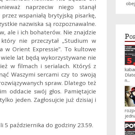
obe
onieważ naprzeciw niego stanął
przez wspaniałą brytyjską pisarkę,
szystkie nazwiska są rozpoznawalne.
w, ale i ich bohaterów. Nie znajdzie
Po
, który nie przeczytał „Studium w
a w Orient Expressie”. To kultowe
e wiele lat będą wykorzystywane nie
ież w filmach i serialach. Któryś z
kaba
dnąć Waszymi sercami czy to swoją
Dlat
n...
rozwiązywanych spraw. Dlatego też
im oddacie swój głos. Pamiętajcie
lko jeden. Zagłosujcie już dzisiaj i
roz
jedna
i 5 października do godziny 23.59.