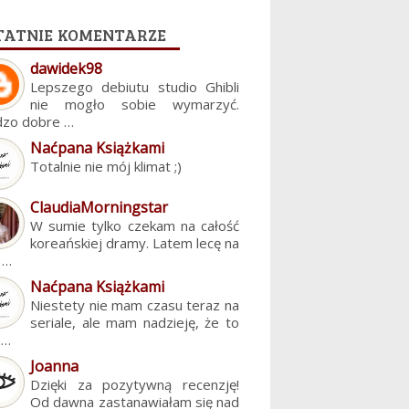
tatnie komentarze
dawidek98
Lepszego debiutu studio Ghibli
nie mogło sobie wymarzyć.
dzo dobre …
Naćpana Książkami
Totalnie nie mój klimat ;)
ClaudiaMorningstar
W sumie tylko czekam na całość
koreańskiej dramy. Latem lecę na
. …
Naćpana Książkami
Niestety nie mam czasu teraz na
seriale, ale mam nadzieję, że to
z…
Joanna
Dzięki za pozytywną recenzję!
Od dawna zastanawiałam się nad