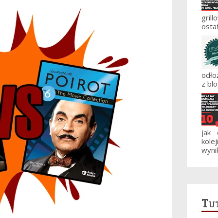
gril
ostat
odło
z blo
jak
kole
wynik
Tut