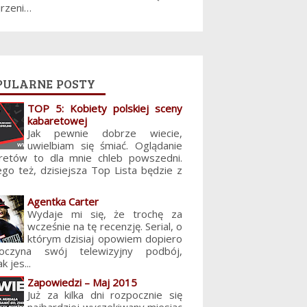
jrzeni…
pularne posty
TOP 5: Kobiety polskiej sceny
kabaretowej
Jak pewnie dobrze wiecie,
uwielbiam się śmiać. Oglądanie
retów to dla mnie chleb powszedni.
ego też, dzisiejsza Top Lista będzie z
Agentka Carter
Wydaje mi się, że trochę za
wcześnie na tę recenzję. Serial, o
którym dzisiaj opowiem dopiero
poczyna swój telewizyjny podbój,
k jes...
Zapowiedzi – Maj 2015
Już za kilka dni rozpocznie się