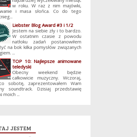
najbardziej wyczekiwany miesiąc
w roku. W raz z nim majówki,
lowanie i masa słońca. Co do tego
nieg...
Liebster Blog Award #3 i 1/2
Jestem na siebie zły i to bardzo.
W ostatnim czasie z powodu
natłoku zadań postanowiłem
żyć na bok kilka pomysłów związanych
giem. ...
TOP 10: Najlepsze animowane
teledyski
Obecny weekend będzie
całkowicie muzyczny. Wczoraj,
 co sobotę, zaprezentowałem Wam
jny soundtrack. Dzisiaj przedstawię
i moich ...
aj jestem