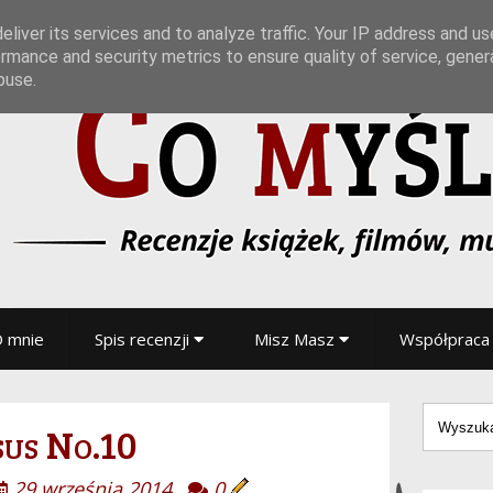
liver its services and to analyze traffic. Your IP address and u
rmance and security metrics to ensure quality of service, gene
buse.
 mnie
Spis recenzji
Misz Masz
Współpraca
us No.10
29 września 2014
0