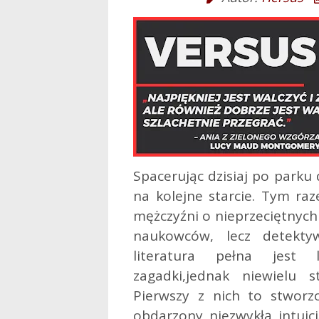
Spacerując dzisiaj po parku
na kolejne starcie. Tym ra
mężczyźni o nieprzeciętnych
naukowców, lecz detekt
literatura pełna jest l
zagadki,
jednak niewielu s
Pierwszy z nich to stworz
obdarzony niezwykłą intuic