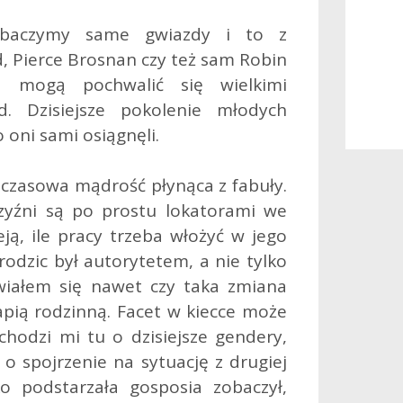
zobaczymy same gwiazdy i to z
ld, Pierce Brosnan czy też sam Robin
e mogą pochwalić się wielkimi
d. Dzisiejsze pokolenie młodych
 oni sami osiągnęli.
czasowa mądrość płynąca z fabuły.
yźni są po prostu lokatorami we
ą, ile pracy trzeba włożyć w jego
rodzic był autorytetem, a nie tylko
iałem się nawet czy taka zmiana
apią rodzinną. Facet w kiecce może
chodzi mi tu o dzisiejsze gendery,
z o spojrzenie na sytuację z drugiej
ko podstarzała gosposia zobaczył,