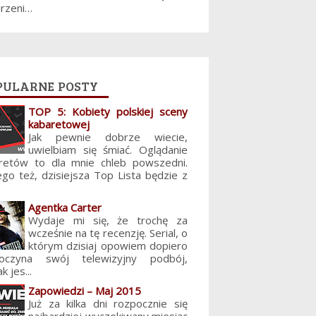
jrzeni…
pularne posty
TOP 5: Kobiety polskiej sceny
kabaretowej
Jak pewnie dobrze wiecie,
uwielbiam się śmiać. Oglądanie
retów to dla mnie chleb powszedni.
ego też, dzisiejsza Top Lista będzie z
Agentka Carter
Wydaje mi się, że trochę za
wcześnie na tę recenzję. Serial, o
którym dzisiaj opowiem dopiero
poczyna swój telewizyjny podbój,
k jes...
Zapowiedzi – Maj 2015
Już za kilka dni rozpocznie się