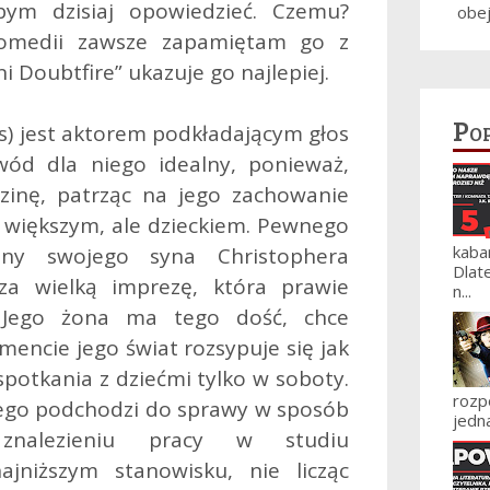
łbym dzisiaj opowiedzieć. Czemu?
obe
 komedii zawsze zapamiętam go z
 Doubtfire” ukazuje go najlepiej.
Po
ms) jest aktorem podkładającym głos
wód dla niego idealny, ponieważ,
inę, patrząc na jego zachowanie
ę większym, ale dzieckiem. Pewnego
kaba
ny swojego syna Christophera
Dlat
za wielką imprezę, która prawie
n...
. Jego żona ma tego dość, chce
ncie jego świat rozsypuje się jak
spotkania z dziećmi tylko w soboty.
roz
tego podchodzi do sprawy w sposób
jedna
 znalezieniu pracy w studiu
ajniższym stanowisku, nie licząc