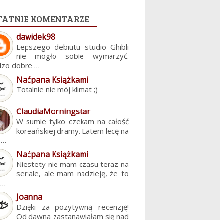
tatnie komentarze
dawidek98
Lepszego debiutu studio Ghibli
nie mogło sobie wymarzyć.
dzo dobre …
Naćpana Książkami
Totalnie nie mój klimat ;)
ClaudiaMorningstar
W sumie tylko czekam na całość
koreańskiej dramy. Latem lecę na
. …
Naćpana Książkami
Niestety nie mam czasu teraz na
seriale, ale mam nadzieję, że to
z…
Joanna
Dzięki za pozytywną recenzję!
Od dawna zastanawiałam się nad