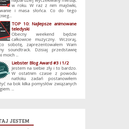
najbardziej wyczekiwany miesiąc
w roku. W raz z nim majówki,
lowanie i masa słońca. Co do tego
nieg...
TOP 10: Najlepsze animowane
teledyski
Obecny weekend będzie
całkowicie muzyczny. Wczoraj,
 co sobotę, zaprezentowałem Wam
jny soundtrack. Dzisiaj przedstawię
i moich ...
Liebster Blog Award #3 i 1/2
Jestem na siebie zły i to bardzo.
W ostatnim czasie z powodu
natłoku zadań postanowiłem
żyć na bok kilka pomysłów związanych
giem. ...
aj jestem