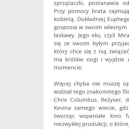
sprzątaczki, postanawia od
Przy pomocy brata zajmując
kobietą. Dokładniej Euphege
gosposia w swoim własnym b
łaskawy. Jego eks, czyli Mir
się ze swoim byłym przyjac
który chce się z nią związa
ma krótkie nogi i wyjdzie
momencie.
Więcej chyba nie muszę op
widział tego znakomitego fil
Chris Columbus. Reżyser, 
Kevina samego wiecie, gdzi
tworząc wspaniałe kino f
niezwykłej produkcji, o któr