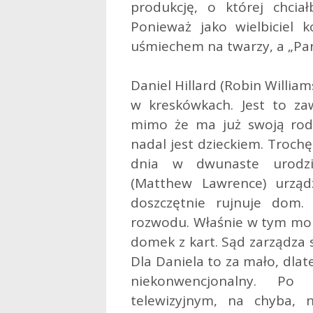
produkcję, o której chcia
Ponieważ jako wielbiciel
uśmiechem na twarzy, a „Pani
Daniel Hillard (Robin Willia
w kreskówkach. Jest to za
mimo że ma już swoją rodz
nadal jest dzieckiem. Troch
dnia w dwunaste urodzi
(Matthew Lawrence) urząd
doszczętnie rujnuje dom
rozwodu. Właśnie w tym mome
domek z kart. Sąd zarządza 
Dla Daniela to za mało, dla
niekonwencjonalny. Po
telewizyjnym, na chyba, n