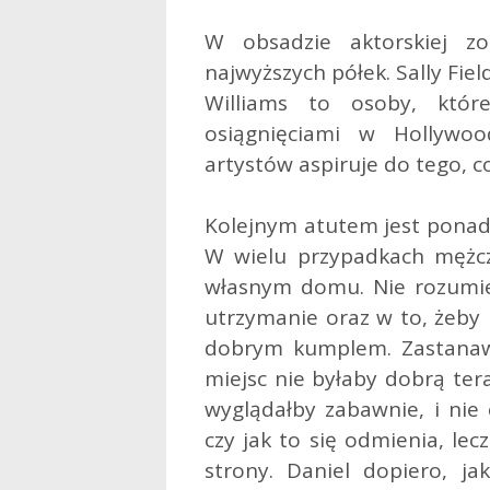
W obsadzie aktorskiej 
najwyższych półek. Sally Fie
Williams to osoby, któr
osiągnięciami w Hollywoo
artystów aspiruje do tego, co
Kolejnym atutem jest ponad
W wielu przypadkach mężcz
własnym domu. Nie rozumiej
utrzymanie oraz w to, żeby 
dobrym kumplem. Zastanaw
miejsc nie byłaby dobrą ter
wyglądałby zabawnie, i nie 
czy jak to się odmienia, lec
strony. Daniel dopiero, ja