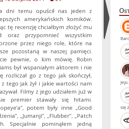
Os
ka dni temu opuścił nas jeden z
lepszych amerykańskich komików.
ząc tę recenzję chciałbym złożyć mu
d oraz przypomnieć wszystkim
Ukryj
Bar
orzone przez niego role, które na
widgety
sze pozostaną w naszej pamięci.
cie pewnie, o kim mówię. Robin
liams był wspaniałym aktorem i nie
ę rozliczał go z tego jak skończył,
Jeju
z z tego jak żył i jakie wartości nam
azywał. Filmy z jego udziałem już w
sie premier stawały się hitami.
Popeye’a”, potem były inne „Good
się 
enia”, „Jumanji”, „Flubber”, „Patch
h. Specjalnie pominąłem jedną