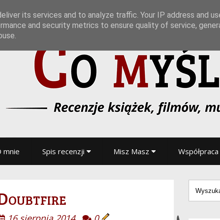
liver its services and to analyze traffic. Your IP address and u
rmance and security metrics to ensure quality of service, gene
buse.
 mnie
Spis recenzji
Misz Masz
Współpraca
Doubtfire
16 sierpnia 2014
0