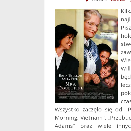
Kil
naj
Pis
hoł
stw
zaw
Wie
Wil
będ
lec
pok
cza
Wszystko zaczęło się od „
Morning, Vietnam”, „Przebudz
Adams” oraz wiele innyc