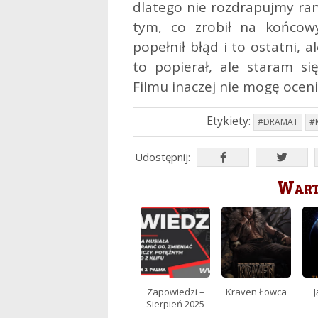
dlatego nie rozdrapujmy ran
tym, co zrobił na końcow
popełnił błąd i to ostatni, 
to popierał, ale staram si
Filmu inaczej nie mogę ocenić
Etykiety:
#DRAMAT
#
Udostępnij:
Warto
Zapowiedzi –
Kraven Łowca
J
Sierpień 2025