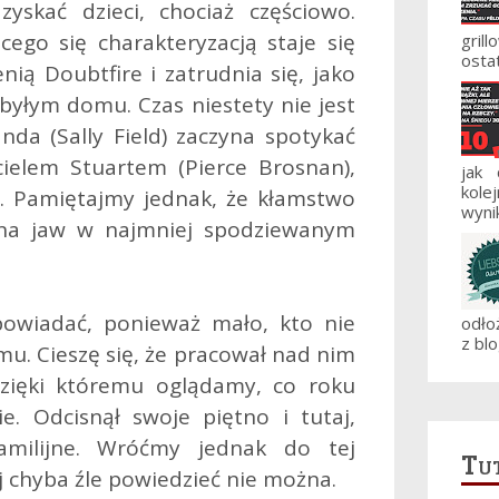
zyskać dzieci, chociaż częściowo.
ego się charakteryzacją staje się
gril
ostat
nią Doubtfire i zatrudnia się, jako
yłym domu. Czas niestety nie jest
anda (Sally Field) zaczyna spotykać
ielem Stuartem (Pierce Brosnan),
jak
kole
ć. Pamiętajmy jednak, że kłamstwo
wynik
 na jaw w najmniej spodziewanym
owiadać, ponieważ mało, kto nie
odło
z blo
mu. Cieszę się, że pracował nad nim
dzięki któremu oglądamy, co roku
e. Odcisnął swoje piętno i tutaj,
amilijne. Wróćmy jednak do tej
Tut
ej chyba źle powiedzieć nie można.