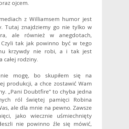
raz ojcem.
omediach z Williamsem humor jest
y. Tutaj znajdziemy go nie tylko w
ra, ale również w anegdotach,
. Czyli tak jak powinno być w tego
mu krzywdy nie robi, a i tak jest
 całej rodziny.
 nie mogę, bo skupiłem się na
ej produkcji, a chce zostawić Wam
ny. „Pani Doubtfire” to chyba jedna
nych ról świętej pamięci Robina
 Was, ale dla mnie na pewno. Zawsze
ęci, jako wiecznie uśmiechnięty
deszli nie powinno źle się mówić,