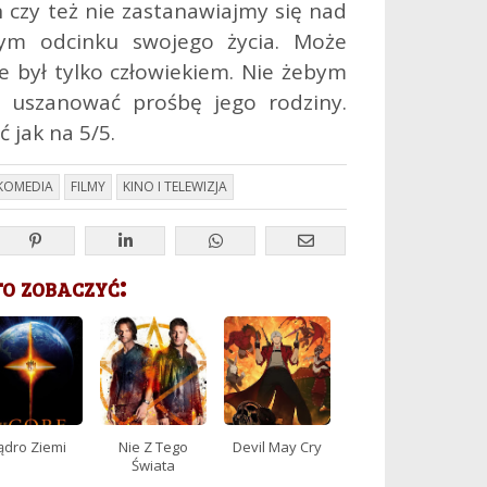
 czy też nie zastanawiajmy się nad
ym odcinku swojego życia. Może
ale był tylko człowiekiem. Nie żebym
ę uszanować prośbę jego rodziny.
 jak na 5/5.
KOMEDIA
FILMY
KINO I TELEWIZJA
 zobaczyć:
ądro Ziemi
Nie Z Tego
Devil May Cry
Świata