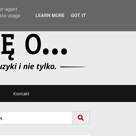
Tryb noc/dzień
ser-agent
rate usage
LEARN MORE
GOT IT
Kontakt