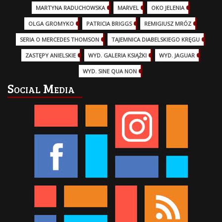
MARTYNA RADUCHOWSKA
(2)
MARVEL
(32)
OKO JELENIA
(7)
OLGA GROMYKO
(5)
PATRICIA BRIGGS
(12)
REMIGIUSZ MRÓZ
(5)
SERIA O MERCEDES THOMSON
(11)
TAJEMNICA DIABELSKIEGO KRĘGU
(3)
ZASTĘPY ANIELSKIE
(6)
WYD. GALERIA KSIĄŻKI
(6)
WYD. JAGUAR
(18)
WYD. SINE QUA NON
(45)
Social Media