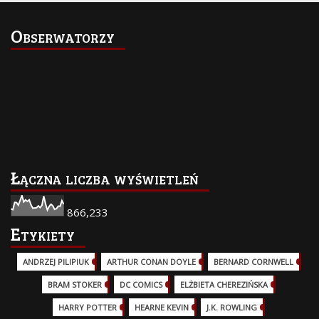
Obserwatorzy
Łączna liczba wyświetleń
866,233
Etykiety
ANDRZEJ PILIPIUK
(29)
ARTHUR CONAN DOYLE
(2)
BERNARD CORNWELL
(3)
BRAM STOKER
(1)
DC COMICS
(17)
ELŻBIETA CHEREZIŃSKA
(2)
HARRY POTTER
(13)
HEARNE KEVIN
(3)
J.K. ROWLING
(5)