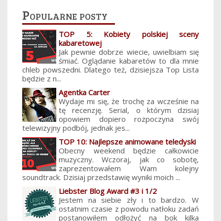
Popularne posty
TOP 5: Kobiety polskiej sceny
kabaretowej
Jak pewnie dobrze wiecie, uwielbiam się
śmiać. Oglądanie kabaretów to dla mnie
chleb powszedni. Dlatego też, dzisiejsza Top Lista
będzie z n...
Agentka Carter
Wydaje mi się, że trochę za wcześnie na
tę recenzję. Serial, o którym dzisiaj
opowiem dopiero rozpoczyna swój
telewizyjny podbój, jednak jes...
TOP 10: Najlepsze animowane teledyski
Obecny weekend będzie całkowicie
muzyczny. Wczoraj, jak co sobotę,
zaprezentowałem Wam kolejny
soundtrack. Dzisiaj przedstawię wyniki moich ...
Liebster Blog Award #3 i 1/2
Jestem na siebie zły i to bardzo. W
ostatnim czasie z powodu natłoku zadań
postanowiłem odłożyć na bok kilka